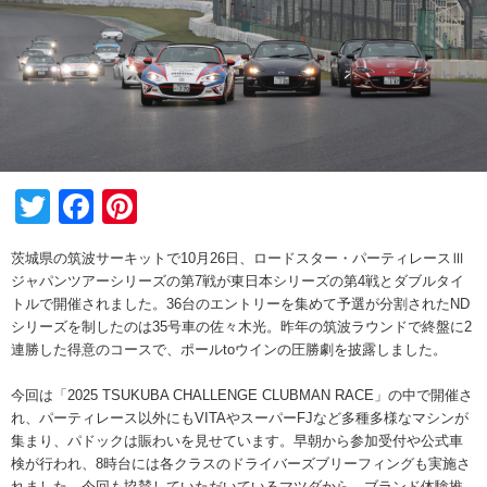
Twitter
Facebook
Pinterest
茨城県の筑波サーキットで10月26日、ロードスター・パーティレースⅢ
ジャパンツアーシリーズの第7戦が東日本シリーズの第4戦とダブルタイ
トルで開催されました。36台のエントリーを集めて予選が分割されたND
シリーズを制したのは35号車の佐々木光。昨年の筑波ラウンドで終盤に2
連勝した得意のコースで、ポールtoウインの圧勝劇を披露しました。
今回は「2025 TSUKUBA CHALLENGE CLUBMAN RACE」の中で開催さ
れ、パーティレース以外にもVITAやスーパーFJなど多種多様なマシンが
集まり、パドックは賑わいを見せています。早朝から参加受付や公式車
検が行われ、8時台には各クラスのドライバーズブリーフィングも実施さ
れました。今回も協賛していただいているマツダから、ブランド体験推