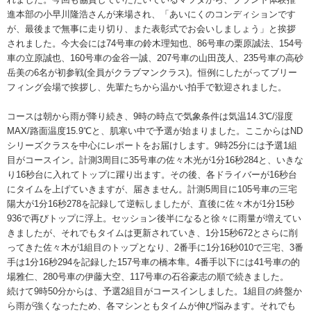
進本部の小早川隆浩さんが来場され、「あいにくのコンディションです
が、最後まで無事に走り切り、また表彰式でお会いしましょう」と挨拶
されました。今大会には74号車の鈴木理知也、86号車の栗原誠法、154号
車の立原誠也、160号車の金谷一誠、207号車の山田茂人、235号車の高砂
岳美の6名が初参戦(全員がクラブマンクラス)。恒例にしたがってブリー
フィング会場で挨拶し、先輩たちから温かい拍手で歓迎されました。
コースは朝から雨が降り続き、9時の時点で気象条件は気温14.3℃/湿度
MAX/路面温度15.9℃と、肌寒い中で予選が始まりました。ここからはND
シリーズクラスを中心にレポートをお届けします。9時25分には予選1組
目がコースイン。計測3周目に35号車の佐々木光が1分16秒284と、いきな
り16秒台に入れてトップに躍り出ます。その後、各ドライバーが16秒台
にタイムを上げていきますが、届きません。計測5周目に105号車の三宅
陽大が1分16秒278を記録して逆転しましたが、直後に佐々木が1分15秒
936で再びトップに浮上。セッション後半になると徐々に雨量が増えてい
きましたが、それでもタイムは更新されていき、1分15秒672とさらに削
ってきた佐々木が1組目のトップとなり、2番手に1分16秒010で三宅、3番
手は1分16秒294を記録した157号車の橋本隼。4番手以下には41号車の的
場雅仁、280号車の伊藤大空、117号車の石谷豪志の順で続きました。
続けて9時50分からは、予選2組目がコースインしました。1組目の終盤か
ら雨が強くなったため、各マシンともタイムが伸び悩みます。それでも