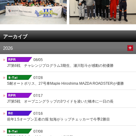
アーカイブ
2026
08/05
JT第6戦 チャレンジプログラム3期生、瀬川彰斗が感動の初優勝
07/28
S耐オートポリス、27号車Maple Hiroshima MAZDA ROADSTERが優勝
07/17
JT第5戦 オープニングラップの3ワイドを凌いだ橋本に一日の長
07/16
前年1.5オープン王者の堀 知海がトップチェッカーで今季2勝目
07/08