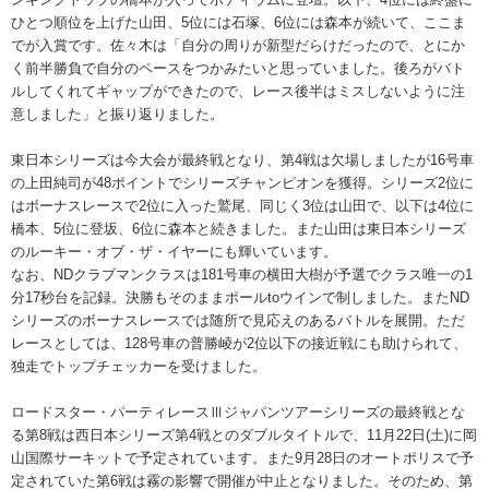
ひとつ順位を上げた山田、5位には石塚、6位には森本が続いて、ここま
でが入賞です。佐々木は「自分の周りが新型だらけだったので、とにか
く前半勝負で自分のペースをつかみたいと思っていました。後ろがバト
ルしてくれてギャップができたので、レース後半はミスしないように注
意しました」と振り返りました。
東日本シリーズは今大会が最終戦となり、第4戦は欠場しましたが16号車
の上田純司が48ポイントでシリーズチャンピオンを獲得。シリーズ2位に
はボーナスレースで2位に入った鷲尾、同じく3位は山田で、以下は4位に
橋本、5位に登坂、6位に森本と続きました。また山田は東日本シリーズ
のルーキー・オブ・ザ・イヤーにも輝いています。
なお、NDクラブマンクラスは181号車の横田大樹が予選でクラス唯一の1
分17秒台を記録。決勝もそのままポールtoウインで制しました。またND
シリーズのボーナスレースでは随所で見応えのあるバトルを展開。ただ
レースとしては、128号車の普勝崚が2位以下の接近戦にも助けられて、
独走でトップチェッカーを受けました。
ロードスター・パーティレースⅢジャパンツアーシリーズの最終戦とな
る第8戦は西日本シリーズ第4戦とのダブルタイトルで、11月22日(土)に岡
山国際サーキットで予定されています。また9月28日のオートポリスで予
定されていた第6戦は霧の影響で開催が中止となりました。そのため、第