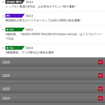
05/14
トップガン養成の6代目、山川幸夫がデビュー戦で優勝！
05/13
満員御礼の富士ロードスターカップはNCの星野が総合優勝！
04/22
S耐鈴鹿、「MAZDA SPIRIT RACING RS Future concept」はトラブルフリー
で完走
03/24
S耐開幕戦、マツダ車5台が表彰台獲得
2025
2025
2025
2024