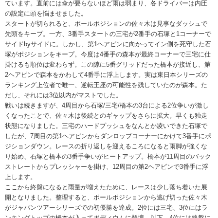
ています。直前には傘が要らないほど雨は弱まり、各ドライバーは内圧
の設定に頭を悩ませました。
スタートが切られると、ポールポジションの佐々木は見事なダッシュで
先頭をキープ。一方、3番手スタートの三宅が2番手の石塚と1コーナーで
サイドbyサイドに。しかし、第1ヘアピンに向かってイン側を死守した石
塚がポジションをキープ。今度は4番手の森本が最終コーナーで三宅に仕
掛けるも順位は変わらず。この隙に5番グリッドだった橋本が接近し、第
2ヘアピンで森本をかわして4番手に浮上します。実は東日本シリーズの
ランキング上位者で唯一、逆転王座の可能性を残していたのが森本。た
だし、それには3位以内がマストでした。
戦いは続きますが、4周目から石塚/三宅/橋本の3台による2位争いが激し
くなったことで、佐々木は後続とのギャップをさらに拡大。早くも独走
状態になりました。三宅のハードプッシュをなんとか凌いできた石塚で
したが、7周目の第1ヘアピンからダンロップコーナーにかけて3番手にポ
ジションダウン。レースの折り返しを迎えるころになると雨脚が強くな
り始め、石塚と橋本の3番手争いがヒートアップ。橋本が11周目のバック
ストレートからプレッシャーを掛け、12周目の第2ヘアピンで3番手に浮
上します。
ここから終盤になると雨量が増えたために、レースは少し落ち着いた展
開となりました。整理すると、ポールポジションから逃げ切った佐々木
がジャパンツアーシリーズでの初優勝を達成。2位には三宅、3位にはラ
ンキングトップの橋本が入ってポディウムに登壇。以下、4位には終盤に