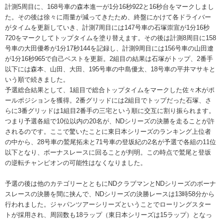
計測5周目に、168号車の森本進一が1分16秒922と16秒台をマークしまし
た。その後は徐々に雨量が減ってきたため、終盤にかけて各ドライバー
がタイムを更新していき、計測7周目には147号車の石塚崇宣が1分16秒
720をマークしてトップタイムを塗り替えます。その後は計測8周目に158
号車の大田優希が1分17秒144を記録し、計測9周目には156号車の山田遼
が1分16秒965で自己ベストを更新。2組目の結果は石塚がトップ、2番手
以下には森本、山田、大田、195号車の中島優太、18号車の平井マサキと
いう順で続きました。
予選総合結果として、1組目で総合トップタイムをマークした佐々木がポ
ールポジションを獲得。2番グリッドには2組目でトップだった石塚、さ
らに3番グリッドは1組目2番手の三宅という順に交互に割り振られます。
つまり予選各組で10位以内の20名が、NDシリーズの決勝を走ることが許
されるのです。ここで驚いたことに東日本シリーズのランキング上位者
の中から、28号車の鷲尾拓未と71号車の登坂紀の2名が予選で各組の11位
以下となり、ボーナスレースに回ることが判明。この時点で鷲尾と登坂
の逆転チャンピオンの可能性はなくなりました。
予選の後は他のカテゴリーとともにNDクラブマンとNDシリーズのボーナ
スレースの決勝を間に挟んで、NDシリーズの決勝レースは13時58分から
行われました。ジャパンツアーシリーズということでローリングスター
トが採用され、周回数も18ラップ（東日本シリーズは15ラップ）となっ