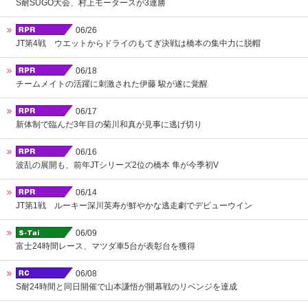
S耐SUGO大会、村上モータースが3連勝
06/26
JT第4戦 ウエットからドライのもてぎ決戦は橋本の集中力に脱帽
06/18
チームメイトの活躍に刺激された伊藤 駿が遂に覚醒
06/17
新体制で臨んだ3年目の菊川和真が見事に逃げ切り
06/16
波乱の展開も、前年JTシリーズ2位の橋本 隼が今季初V
06/14
JT第1戦 ルーキー深川英寿が鮮やかな逃走劇でデビューウイン
06/09
富士24時間レース、マツダ車5台が表彰台を獲得
06/08
S耐24時間と同日開催で山本謙悟が開幕戦のリベンジを達成