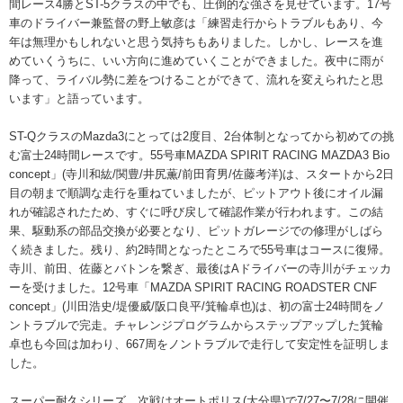
間レース4勝とST-5クラスの中でも、圧倒的な強さを見せています。17号
車のドライバー兼監督の野上敏彦は「練習走行からトラブルもあり、今
年は無理かもしれないと思う気持ちもありました。しかし、レースを進
めていくうちに、いい方向に進めていくことができました。夜中に雨が
降って、ライバル勢に差をつけることができて、流れを変えられたと思
います」と語っています。
ST-QクラスのMazda3にとっては2度目、2台体制となってから初めての挑
む富士24時間レースです。55号車MAZDA SPIRIT RACING MAZDA3 Bio
concept」(寺川和紘/関豊/井尻薫/前田育男/佐藤考洋)は、スタートから2日
目の朝まで順調な走行を重ねていましたが、ピットアウト後にオイル漏
れが確認されたため、すぐに呼び戻して確認作業が行われます。この結
果、駆動系の部品交換が必要となり、ピットガレージでの修理がしばら
く続きました。残り、約2時間となったところで55号車はコースに復帰。
寺川、前田、佐藤とバトンを繋ぎ、最後はAドライバーの寺川がチェッカ
ーを受けました。12号車「MAZDA SPIRIT RACING ROADSTER CNF
concept」(川田浩史/堤優威/阪口良平/箕輪卓也)は、初の富士24時間をノ
ントラブルで完走。チャレンジプログラムからステップアップした箕輪
卓也も今回は加わり、667周をノントラブルで走行して安定性を証明しま
した。
スーパー耐久シリーズ、次戦はオートポリス(大分県)で7/27〜7/28に開催