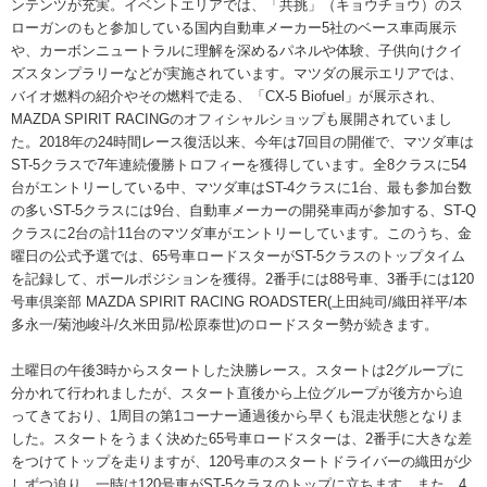
ンテンツが充実。イベントエリアでは、「共挑」（キョウチョウ）のス
ローガンのもと参加している国内自動車メーカー5社のベース車両展示
や、カーボンニュートラルに理解を深めるパネルや体験、子供向けクイ
ズスタンプラリーなどが実施されています。マツダの展示エリアでは、
バイオ燃料の紹介やその燃料で走る、「CX-5 Biofuel」が展示され、
MAZDA SPIRIT RACINGのオフィシャルショップも展開されていまし
た。2018年の24時間レース復活以来、今年は7回目の開催で、マツダ車は
ST-5クラスで7年連続優勝トロフィーを獲得しています。全8クラスに54
台がエントリーしている中、マツダ車はST-4クラスに1台、最も参加台数
の多いST-5クラスには9台、自動車メーカーの開発車両が参加する、ST-Q
クラスに2台の計11台のマツダ車がエントリーしています。このうち、金
曜日の公式予選では、65号車ロードスターがST-5クラスのトップタイム
を記録して、ポールポジションを獲得。2番手には88号車、3番手には120
号車倶楽部 MAZDA SPIRIT RACING ROADSTER(上田純司/織田祥平/本
多永一/菊池峻斗/久米田昴/松原泰世)のロードスター勢が続きます。
土曜日の午後3時からスタートした決勝レース。スタートは2グループに
分かれて行われましたが、スタート直後から上位グループが後方から迫
ってきており、1周目の第1コーナー通過後から早くも混走状態となりま
した。スタートをうまく決めた65号車ロードスターは、2番手に大きな差
をつけてトップを走りますが、120号車のスタートドライバーの織田が少
しずつ迫り、一時は120号車がST-5クラスのトップに立ちます。また、4