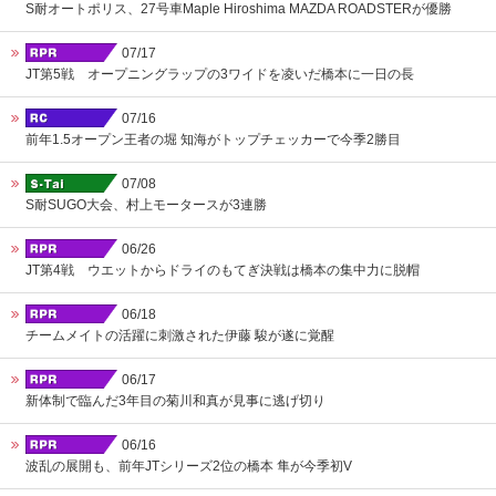
S耐オートポリス、27号車Maple Hiroshima MAZDA ROADSTERが優勝
07/17
JT第5戦 オープニングラップの3ワイドを凌いだ橋本に一日の長
07/16
前年1.5オープン王者の堀 知海がトップチェッカーで今季2勝目
07/08
S耐SUGO大会、村上モータースが3連勝
06/26
JT第4戦 ウエットからドライのもてぎ決戦は橋本の集中力に脱帽
06/18
チームメイトの活躍に刺激された伊藤 駿が遂に覚醒
06/17
新体制で臨んだ3年目の菊川和真が見事に逃げ切り
06/16
波乱の展開も、前年JTシリーズ2位の橋本 隼が今季初V