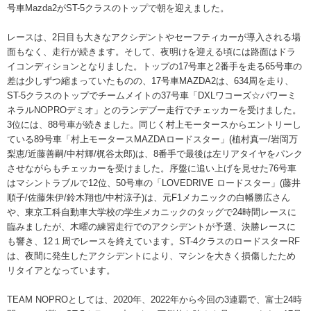
号車Mazda2がST-5クラスのトップで朝を迎えました。
レースは、2日目も大きなアクシデントやセーフティカーが導入される場
面もなく、走行が続きます。そして、夜明けを迎える頃には路面はドラ
イコンディションとなりました。トップの17号車と2番手を走る65号車の
差は少しずつ縮まっていたものの、17号車MAZDA2は、634周を走り、
ST-5クラスのトップでチームメイトの37号車「DXLワコーズ☆パワーミ
ネラルNOPROデミオ」とのランデブー走行でチェッカーを受けました。
3位には、88号車が続きました。同じく村上モータースからエントリーし
ている89号車「村上モータースMAZDAロードスター」(植村真一/岩岡万
梨恵/近藤善嗣/中村輝/梶谷太郎)は、8番手で最後は左リアタイヤをパンク
させながらもチェッカーを受けました。序盤に追い上げを見せた76号車
はマシントラブルで12位、50号車の「LOVEDRIVE ロードスター」(藤井
順子/佐藤朱伊/鈴木翔也/中村涼子)は、元F1メカニックの白幡勝広さん
や、東京工科自動車大学校の学生メカニックのタッグで24時間レースに
臨みましたが、木曜の練習走行でのアクシデントが予選、決勝レースに
も響き、12１周でレースを終えています。ST-4クラスのロードスターRF
は、夜間に発生したアクシデントにより、マシンを大きく損傷したため
リタイアとなっています。
TEAM NOPROとしては、2020年、2022年から今回の3連覇で、富士24時