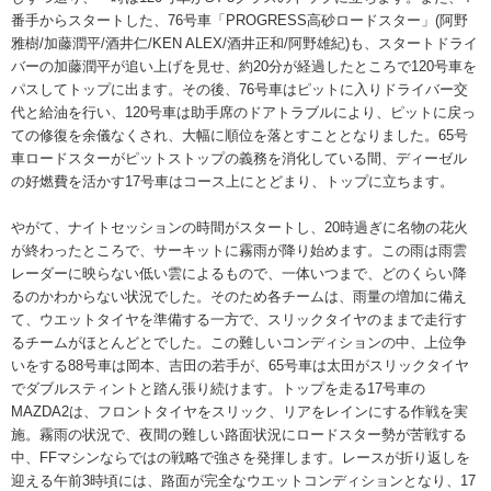
番手からスタートした、76号車「PROGRESS高砂ロードスター」(阿野
雅樹/加藤潤平/酒井仁/KEN ALEX/酒井正和/阿野雄紀)も、スタートドライ
バーの加藤潤平が追い上げを見せ、約20分が経過したところで120号車を
パスしてトップに出ます。その後、76号車はピットに入りドライバー交
代と給油を行い、120号車は助手席のドアトラブルにより、ピットに戻っ
ての修復を余儀なくされ、大幅に順位を落とすこととなりました。65号
車ロードスターがピットストップの義務を消化している間、ディーゼル
の好燃費を活かす17号車はコース上にとどまり、トップに立ちます。
やがて、ナイトセッションの時間がスタートし、20時過ぎに名物の花火
が終わったところで、サーキットに霧雨が降り始めます。この雨は雨雲
レーダーに映らない低い雲によるもので、一体いつまで、どのくらい降
るのかわからない状況でした。そのため各チームは、雨量の増加に備え
て、ウエットタイヤを準備する一方で、スリックタイヤのままで走行す
るチームがほとんどとでした。この難しいコンディションの中、上位争
いをする88号車は岡本、吉田の若手が、65号車は太田がスリックタイヤ
でダブルスティントと踏ん張り続けます。トップを走る17号車の
MAZDA2は、フロントタイヤをスリック、リアをレインにする作戦を実
施。霧雨の状況で、夜間の難しい路面状況にロードスター勢が苦戦する
中、FFマシンならではの戦略で強さを発揮します。レースが折り返しを
迎える午前3時頃には、路面が完全なウエットコンディションとなり、17