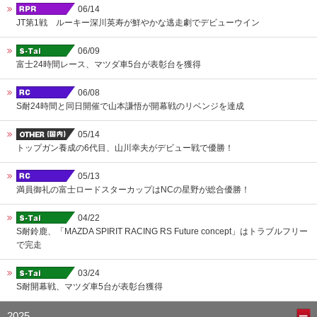
06/14
JT第1戦 ルーキー深川英寿が鮮やかな逃走劇でデビューウイン
06/09
富士24時間レース、マツダ車5台が表彰台を獲得
06/08
S耐24時間と同日開催で山本謙悟が開幕戦のリベンジを達成
05/14
トップガン養成の6代目、山川幸夫がデビュー戦で優勝！
05/13
満員御礼の富士ロードスターカップはNCの星野が総合優勝！
04/22
S耐鈴鹿、「MAZDA SPIRIT RACING RS Future concept」はトラブルフリー
で完走
03/24
S耐開幕戦、マツダ車5台が表彰台獲得
2025