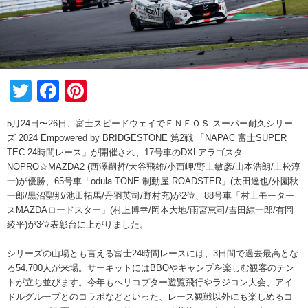
Twitter
Facebook
Pinterest
5月24日〜26日、富士スピードウェイでＥＮＥＯＳ スーパー耐久シリー
ズ 2024 Empowered by BRIDGESTONE 第2戦 「NAPAC 富士SUPER
TEC 24時間レース」が開催され、17号車のDXLアラゴスタ
NOPRO☆MAZDA2 (西澤嗣哲/大谷飛雄/小西岬/野上敏彦/山本浩朗/上松淳
一)が優勝、65号車「odula TONE 制動屋 ROADSTER」(太田達也/外園秋
一郎/黒沼聖那/池田拓馬/丹羽英司/野村充)が2位、88号車「村上モーター
スMAZDAロードスター」(村上博幸/岡本大地/雨宮恵司/吉田綜一郎/有岡
綾平)が3位表彰台に上がりました。
シリーズの山場とも言える富士24時間レースには、3日間で過去最高とな
る54,700人が来場。サーキットにはBBQやキャンプを楽しむ観客のテン
トが立ち並びます。今年もヘリコプター遊覧飛行やラジコン大会、アイ
ドルグループとのコラボなどといった、レース観戦以外にも楽しめるコ