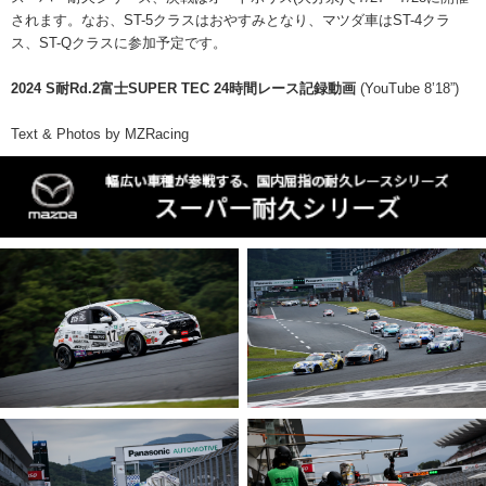
されます。なお、ST-5クラスはおやすみとなり、マツダ車はST-4クラ
ス、ST-Qクラスに参加予定です。
2024 S耐Rd.2富士SUPER TEC 24時間レース記録動画
(YouTube 8’18”)
Text & Photos by MZRacing