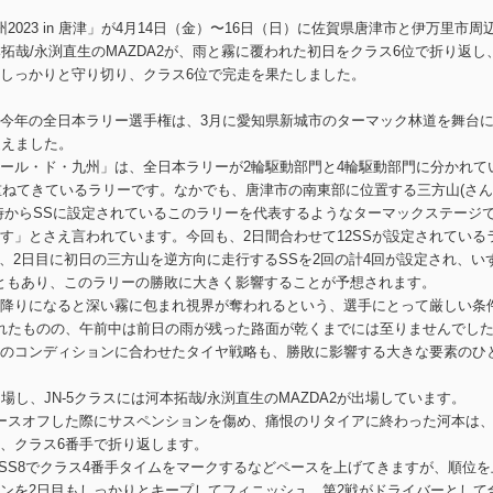
023 in 唐津」が4月14日（金）〜16日（日）に佐賀県唐津市と伊万里市周
本拓哉/永渕直生のMAZDA2が、雨と霧に覆われた初日をクラス6位で折り返し
しっかりと守り切り、クラス6位で完走を果たしました。
今年の全日本ラリー選手権は、3月に愛知県新城市のターマック林道を舞台
迎えました。
ール・ド・九州」は、全日本ラリーが2輪駆動部門と4輪駆動部門に分かれて
を重ねてきているラリーです。なかでも、唐津市の南東部に位置する三方山(さ
時からSSに設定されているこのラリーを代表するようなターマックステージ
す」とさえ言われています。今回も、2日間合わせて12SSが設定されている
、2日目に初日の三方山を逆方向に走行するSSを2回の計4回が設定され、い
こともあり、このラリーの勝敗に大きく影響することが予想されます。
降りになると深い霧に包まれ視界が奪われるという、選手にとって厳しい条
れたものの、午前中は前日の雨が残った路面が乾くまでには至りませんでし
のコンディションに合わせたタイヤ戦略も、勝敗に影響する大きな要素のひ
し、JN-5クラスには河本拓哉/永渕直生のMAZDA2が出場しています。
ースオフした際にサスペンションを傷め、痛恨のリタイアに終わった河本は
、クラス6番手で折り返します。
、SS8でクラス4番手タイムをマークするなどペースを上げてきますが、順位を
ンを2日目もしっかりとキープしてフィニッシュ。第2戦がドライバーとして