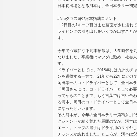
日本初出場となる河本は、全日本ラリー初完
JN-5クラス6位/河本拓哉コメント
「2日目の1ループ目はまだ路面が少し濡れ
ライビングの引き出しをいくつか出すことが
す」
今年で27歳になる河本拓哉は、大学時代を
なりました。卒業後はマツダに勤め、社会人
す。
ドライバーとしては、2018年には九州のチ
ンを獲得する一方で、21年から22年にかけ
岡田孝一のコ・ドライバーとして、全日本ラ
「岡田さんには、コ・ドライバーとして必要
ってからのことまで、もう言葉では言い合わ
る河本。岡田のコ・ドライバーとして全日本
になったといいます。
その河本が、今年の全日本ラリー第2戦にド
クシデントが続く荒れた展開のなか、河本はS
エット。トップの選手はドライ用のタイヤし
チャンスが訪れました。ところが、河本はS