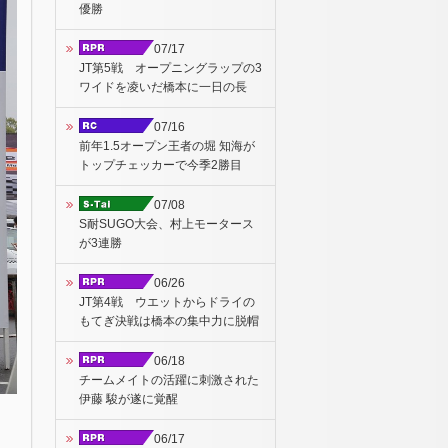
優勝
07/17
JT第5戦 オープニングラップの3
ワイドを凌いだ橋本に一日の長
07/16
前年1.5オープン王者の堀 知海が
トップチェッカーで今季2勝目
07/08
S耐SUGO大会、村上モータース
が3連勝
06/26
JT第4戦 ウエットからドライの
もてぎ決戦は橋本の集中力に脱帽
06/18
チームメイトの活躍に刺激された
伊藤 駿が遂に覚醒
06/17