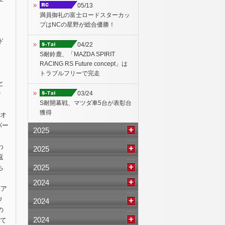
05/13
満員御礼の富士ロードスターカッ
プはNCの星野が総合優勝！
ド
04/22
S耐鈴鹿、「MAZDA SPIRIT
RACING RS Future concept」は
トラブルフリーで完走
と
03/24
で
S耐開幕戦、マツダ車5台が表彰台
獲得
ピオ
バー
2025
わ
2025
返
2025
ち
2024
どア
ウ
2024
の
2024
めて