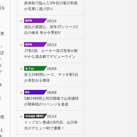
新体制で臨んだ3年目の菊川和真
辺を
が見事に逃げ切り
、
06/16
波乱の展開も、前年JTシリーズ2
位の橋本 隼が今季初V
に第
06/14
い
JT第1戦 ルーキー深川英寿が鮮
んぽ
やかな逃走劇でデビューウイン
で、
ラ
06/09
ず
富士24時間レース、マツダ車5台
が表彰台を獲得
件
た
06/08
と
S耐24時間と同日開催で山本謙悟
が開幕戦のリベンジを達成
05/14
、雨
トップガン養成の6代目、山川幸
夫がデビュー戦で優勝！
上
全