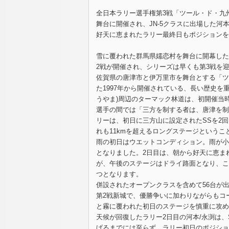
全日本ラリー選手権第3戦「ツール・ド・九州2
舞台に開催され、JN-5クラスに出場した河
好天に恵まれたラリー最終日もポジションを
雪に覆われた群馬県嬬恋村を舞台に開幕した
2戦が開催され、シリーズは早くも第3戦を
佐賀県の唐津市と伊万里市を舞台とする「ツ
た1997年から開催されている、長い歴史
うやま)周辺のターマック林道は、初開催当
選手の間では「三方を制する者は、唐津を制
リーは、初日に三方山に設定されたSSを2回
れも11kmを超えるロングステージという
雨の初日はウエットコンディション。雨が小
となりました。2日目は、朝から好天に恵ま
が、午後のステージはドライ路面となり、こ
つとなります。
併設されたオープンクラスを含めて56台が出場
第2戦新城で、優勝争いに加わりながらもコ
と霧に覆われた初日のステージを慎重に攻め
天候が回復したラリー2日目の河本/永渕は
げるまでには至らず。ラリー初日のポジショ