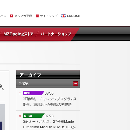
ページ
メルマガ登録
サイトマップ
ENGLISH
2026
入
08/05
JT第6戦 チャレンジプログラム3
期生、瀬川彰斗が感動の初優勝
07/28
S耐オートポリス、27号車Maple
Hiroshima MAZDA ROADSTERが