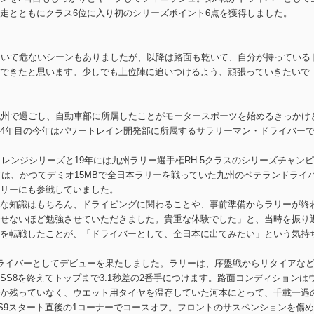
走とともにクラス6位に入り初のシリーズポイント6点を獲得しました。
ていて危ないシーンもありましたが、以降は路面も乾いて、自分が持っている
できたと思います。少しでも上位陣に追いつけるよう、頑張っていきたいで
九州で過ごし、自動車部に所属したことがモータースポーツを始めるきっかけ
4年目の今年はパワートレイン開発部に所属するサラリーマン・ドライバー
ャレンジシリーズと19年には九州ラリー選手権RH-5クラスのシリーズチャン
ては、かつてデミオ15MBで全日本ラリーを戦っていた九州のベテランドライ
リーにも参戦していました。
な知識はもちろん、ドライビングに関わることや、事前準備からラリーが終
せないほど勉強させていただきました。貴重な体験でした」と、当時を振り
を転戦したことが、「ドライバーとして、全日本に出てみたい」という気持
ライバーとしてデビューを果たしました。ラリーは、序盤戦からリタイアな
S8を終えてトップまで3.1秒差の2番手につけます。路面コンディションは
か残っていなく、ウエット用タイヤを温存していた河本にとって、千載一遇
S9スタート直後の1コーナーでコースオフ。フロントのサスペンションを傷