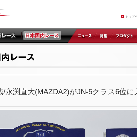
トップ
哉/永渕直大(MAZDA2)がJN-5クラス6位に