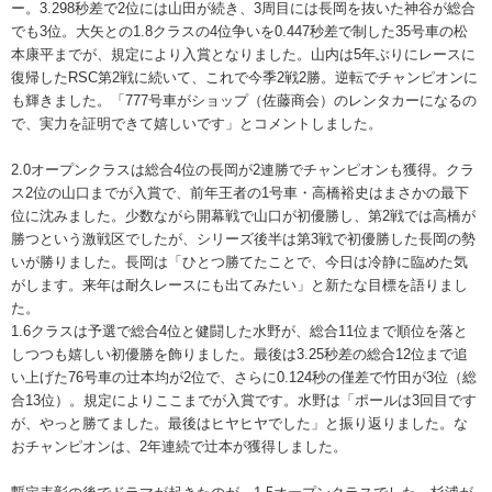
ー。3.298秒差で2位には山田が続き、3周目には長岡を抜いた神谷が総合
でも3位。大矢との1.8クラスの4位争いを0.447秒差で制した35号車の松
本康平までが、規定により入賞となりました。山内は5年ぶりにレースに
復帰したRSC第2戦に続いて、これで今季2戦2勝。逆転でチャンピオンに
も輝きました。「777号車がショップ（佐藤商会）のレンタカーになるの
で、実力を証明できて嬉しいです」とコメントしました。
2.0オープンクラスは総合4位の長岡が2連勝でチャンピオンも獲得。クラ
ス2位の山口までが入賞で、前年王者の1号車・高橋裕史はまさかの最下
位に沈みました。少数ながら開幕戦で山口が初優勝し、第2戦では高橋が
勝つという激戦区でしたが、シリーズ後半は第3戦で初優勝した長岡の勢
いが勝りました。長岡は「ひとつ勝てたことで、今日は冷静に臨めた気
がします。来年は耐久レースにも出てみたい」と新たな目標を語りまし
た。
1.6クラスは予選で総合4位と健闘した水野が、総合11位まで順位を落と
しつつも嬉しい初優勝を飾りました。最後は3.25秒差の総合12位まで追
い上げた76号車の辻本均が2位で、さらに0.124秒の僅差で竹田が3位（総
合13位）。規定によりここまでが入賞です。水野は「ポールは3回目です
が、やっと勝てました。最後はヒヤヒヤでした」と振り返りました。な
おチャンピオンは、2年連続で辻本が獲得しました。