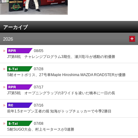
アーカイブ
2026
08/05
JT第6戦 チャレンジプログラム3期生、瀬川彰斗が感動の初優勝
07/28
S耐オートポリス、27号車Maple Hiroshima MAZDA ROADSTERが優勝
07/17
JT第5戦 オープニングラップの3ワイドを凌いだ橋本に一日の長
07/16
前年1.5オープン王者の堀 知海がトップチェッカーで今季2勝目
07/08
S耐SUGO大会、村上モータースが3連勝