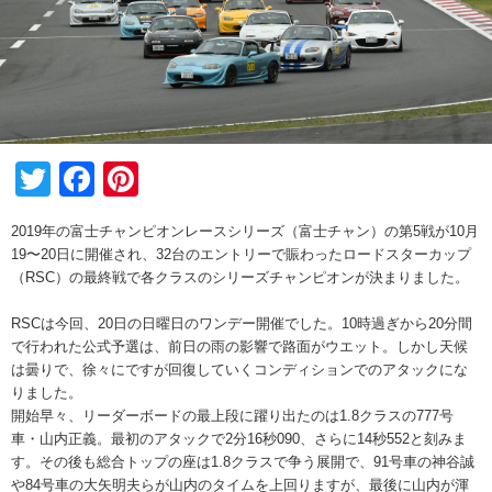
Twitter
Facebook
Pinterest
2019年の富士チャンピオンレースシリーズ（富士チャン）の第5戦が10月
19〜20日に開催され、32台のエントリーで賑わったロードスターカップ
（RSC）の最終戦で各クラスのシリーズチャンピオンが決まりました。
RSCは今回、20日の日曜日のワンデー開催でした。10時過ぎから20分間
で行われた公式予選は、前日の雨の影響で路面がウエット。しかし天候
は曇りで、徐々にですが回復していくコンディションでのアタックにな
りました。
開始早々、リーダーボードの最上段に躍り出たのは1.8クラスの777号
車・山内正義。最初のアタックで2分16秒090、さらに14秒552と刻みま
す。その後も総合トップの座は1.8クラスで争う展開で、91号車の神谷誠
や84号車の大矢明夫らが山内のタイムを上回りますが、最後に山内が渾