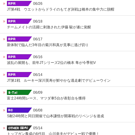
06/26
JT第4戦 ウエットからドライのもてぎ決戦は橋本の集中力に脱帽
06/18
チームメイトの活躍に刺激された伊藤 駿が遂に覚醒
06/17
新体制で臨んだ3年目の菊川和真が見事に逃げ切り
06/16
波乱の展開も、前年JTシリーズ2位の橋本 隼が今季初V
06/14
JT第1戦 ルーキー深川英寿が鮮やかな逃走劇でデビューウイン
06/09
富士24時間レース、マツダ車5台が表彰台を獲得
06/08
S耐24時間と同日開催で山本謙悟が開幕戦のリベンジを達成
05/14
トップガン養成の6代目、山川幸夫がデビュー戦で優勝！