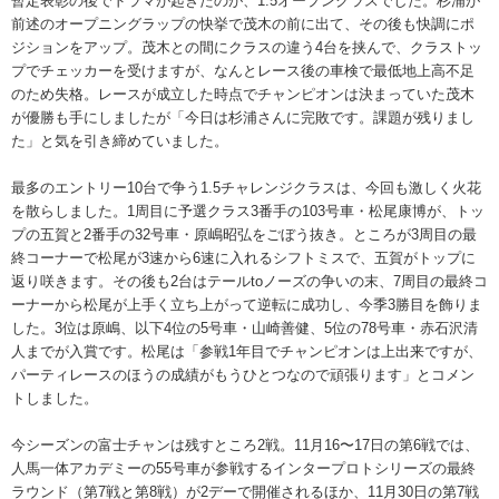
暫定表彰の後でドラマが起きたのが、1.5オープンクラスでした。杉浦が
前述のオープニングラップの快挙で茂木の前に出て、その後も快調にポ
ジションをアップ。茂木との間にクラスの違う4台を挟んで、クラストッ
プでチェッカーを受けますが、なんとレース後の車検で最低地上高不足
のため失格。レースが成立した時点でチャンピオンは決まっていた茂木
が優勝も手にしましたが「今日は杉浦さんに完敗です。課題が残りまし
た」と気を引き締めていました。
最多のエントリー10台で争う1.5チャレンジクラスは、今回も激しく火花
を散らしました。1周目に予選クラス3番手の103号車・松尾康博が、トッ
プの五賀と2番手の32号車・原嶋昭弘をごぼう抜き。ところが3周目の最
終コーナーで松尾が3速から6速に入れるシフトミスで、五賀がトップに
返り咲きます。その後も2台はテールtoノーズの争いの末、7周目の最終コ
ーナーから松尾が上手く立ち上がって逆転に成功し、今季3勝目を飾りま
した。3位は原嶋、以下4位の5号車・山崎善健、5位の78号車・赤石沢清
人までが入賞です。松尾は「参戦1年目でチャンピオンは上出来ですが、
パーティレースのほうの成績がもうひとつなので頑張ります」とコメン
トしました。
今シーズンの富士チャンは残すところ2戦。11月16〜17日の第6戦では、
人馬一体アカデミーの55号車が参戦するインタープロトシリーズの最終
ラウンド（第7戦と第8戦）が2デーで開催されるほか、11月30日の第7戦