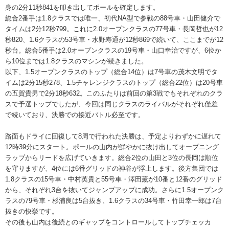
身の2分11秒841を叩き出してポールを確定します。
総合2番手は1.8クラスでは唯一、初代NA型で参戦の88号車・山田健介で
タイムは2分12秒799。これに2.0オープンクラスの77号車・長岡哲也が12
秒820、1.6クラスの53号車・水野寿通が12秒869で続いて、ここまでが12
秒台。総合5番手は2.0オープンクラスの19号車・山口幸治ですが、6位か
ら10位までは1.8クラスのマシンが続きました。
以下、1.5オープンクラスのトップ（総合14位）は7号車の茂木文明でタ
イムは2分15秒278、1.5チャレンジクラスのトップ（総合22位）は20号車
の五賀貴男で2分18秒632。このふたりは前回の第3戦でもそれぞれのクラ
スで予選トップでしたが、今回は同じクラスのライバルがそれぞれ僅差
で続いており、決勝での接近バトル必至です。
路面もドライに回復して8周で行われた決勝は、予定よりわずかに遅れて
12時39分にスタート。ポールの山内が鮮やかに抜け出してオープニング
ラップからリードを広げていきます。総合2位の山田と3位の長岡は順位
を守りますが、4位には6番グリッドの神谷が浮上します。後方集団では
1.8クラスの15号車・中村英貴と55号車・澤田薫が10番と12番のグリッド
から、それぞれ3台を抜いてジャンプアップに成功。さらに1.5オープンク
ラスの79号車・杉浦良は5台抜き、1.6クラスの34号車・竹田幸一郎は7台
抜きの快挙です。
その後も山内は後続とのギャップをコントロールしてトップチェッカ