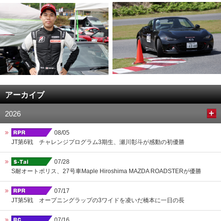
アーカイブ
2026
08/05
JT第6戦 チャレンジプログラム3期生、瀬川彰斗が感動の初優勝
07/28
S耐オートポリス、27号車Maple Hiroshima MAZDA ROADSTERが優勝
07/17
JT第5戦 オープニングラップの3ワイドを凌いだ橋本に一日の長
07/16