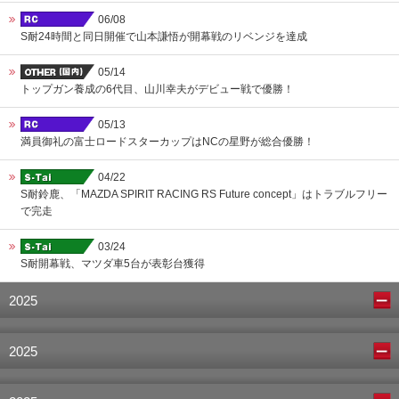
06/08
S耐24時間と同日開催で山本謙悟が開幕戦のリベンジを達成
05/14
トップガン養成の6代目、山川幸夫がデビュー戦で優勝！
05/13
満員御礼の富士ロードスターカップはNCの星野が総合優勝！
04/22
S耐鈴鹿、「MAZDA SPIRIT RACING RS Future concept」はトラブルフリー
で完走
03/24
S耐開幕戦、マツダ車5台が表彰台獲得
2025
2025