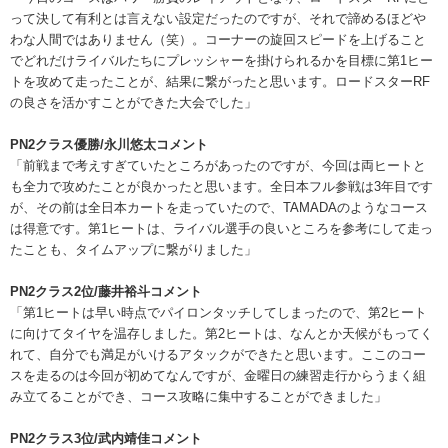
って決して有利とは言えない設定だったのですが、それで諦めるほどや
わな人間ではありません（笑）。コーナーの旋回スピードを上げること
でどれだけライバルたちにプレッシャーを掛けられるかを目標に第1ヒー
トを攻めて走ったことが、結果に繋がったと思います。ロードスターRF
の良さを活かすことができた大会でした」
PN2クラス優勝/永川悠太コメント
「前戦まで考えすぎていたところがあったのですが、今回は両ヒートと
も全力で攻めたことが良かったと思います。全日本フル参戦は3年目です
が、その前は全日本カートを走っていたので、TAMADAのようなコース
は得意です。第1ヒートは、ライバル選手の良いところを参考にして走っ
たことも、タイムアップに繋がりました」
PN2クラス2位/藤井裕斗コメント
「第1ヒートは早い時点でパイロンタッチしてしまったので、第2ヒート
に向けてタイヤを温存しました。第2ヒートは、なんとか天候がもってく
れて、自分でも満足がいけるアタックができたと思います。ここのコー
スを走るのは今回が初めてなんですが、金曜日の練習走行からうまく組
み立てることができ、コース攻略に集中することができました」
PN2クラス3位/武内靖佳コメント