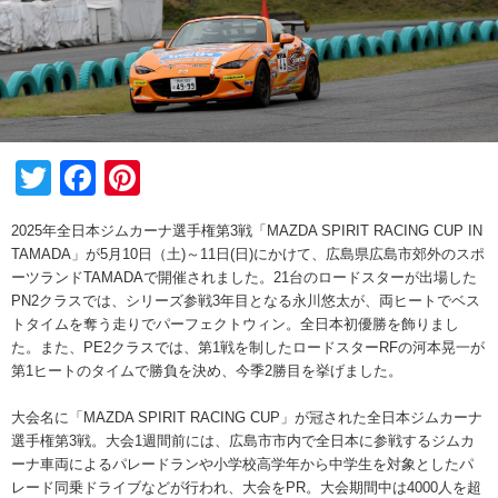
Twitter
Facebook
Pinterest
2025年全日本ジムカーナ選手権第3戦「MAZDA SPIRIT RACING CUP IN
TAMADA」が5月10日（土)～11日(日)にかけて、広島県広島市郊外のスポ
ーツランドTAMADAで開催されました。21台のロードスターが出場した
PN2クラスでは、シリーズ参戦3年目となる永川悠太が、両ヒートでベス
トタイムを奪う走りでパーフェクトウィン。全日本初優勝を飾りまし
た。また、PE2クラスでは、第1戦を制したロードスターRFの河本晃一が
第1ヒートのタイムで勝負を決め、今季2勝目を挙げました。
大会名に「MAZDA SPIRIT RACING CUP」が冠された全日本ジムカーナ
選手権第3戦。大会1週間前には、広島市市内で全日本に参戦するジムカ
ーナ車両によるパレードランや小学校高学年から中学生を対象としたパ
レード同乗ドライブなどが行われ、大会をPR。大会期間中は4000人を超