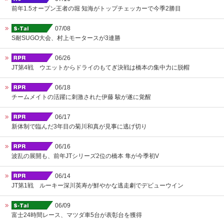
前年1.5オープン王者の堀 知海がトップチェッカーで今季2勝目
07/08
S耐SUGO大会、村上モータースが3連勝
06/26
JT第4戦 ウエットからドライのもてぎ決戦は橋本の集中力に脱帽
06/18
チームメイトの活躍に刺激された伊藤 駿が遂に覚醒
06/17
新体制で臨んだ3年目の菊川和真が見事に逃げ切り
06/16
波乱の展開も、前年JTシリーズ2位の橋本 隼が今季初V
06/14
JT第1戦 ルーキー深川英寿が鮮やかな逃走劇でデビューウイン
06/09
富士24時間レース、マツダ車5台が表彰台を獲得