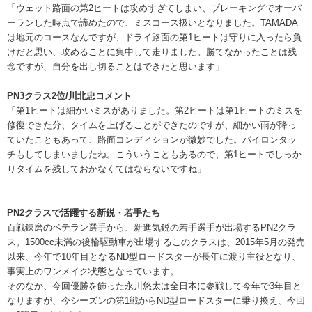
「ウェット路面の第2ヒートは攻めすぎてしまい、ブレーキングでオーバ
ーランした時点で諦めたので、ミスコース扱いとなりました。TAMADA
は地元のコースなんですが、ドライ路面の第1ヒートは守りに入ったら負
けだと思い、攻めることに集中して走りました。勝てなかったことは残
念ですが、自分を出し切ることはできたと思います」
PN3クラス2位/川北忠コメント
「第1ヒートは細かいミスがありました。第2ヒートは第1ヒートのミスを
修復できた分、タイムを上げることができたのですが、細かい雨が降っ
ていたこともあって、路面コンディションが微妙でした。パイロンタッ
チもしてしまいましたね。こういうこともあるので、第1ヒートでしっか
りタイムを残しておかなくてはならないですね」
PN2クラスで活躍する新鋭・若手たち
百戦錬磨のベテラン選手から、新進気鋭の若手選手が出場するPN2クラ
ス。1500cc未満の後輪駆動車が出場するこのクラスは、2015年5月の発売
以来、今年で10年目となるND型ロードスターが長年に渡り主役となり、
事実上のワンメイク状態となっています。
そのなか、今回優勝を飾った永川悠太は全日本に参戦して今年で3年目と
なりますが、今シーズンの第1戦からND型ロードスターに乗り換え、今回