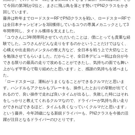
て今回の第3戦が2位と、まさに飛ぶ鳥を落とす勢いでPN2クラスをかき
回しています。
藤井は昨年までロードスターRFでPN3クラスを戦い、ロードスターRFで
は全日本チャンピオンを3回獲得しているユウの専属メカニックとして3
年間帯同し、タイトル獲得を支えました。
「ユウさんに3年間帯同させていただいたことは、僕にとっても貴重な経
験でした。ユウさんがどんな走りをするのかということだけではなく、
心構えや出走前のメンタルの整え方など、全日本を戦う上で大切なこと
を勉強させてもらいました。だからこそ、全日本デビュー戦は自分が今
できる限りの最高の走りで攻めることができたし、気持ちの面でも舞い
上がらず平常心で取り組めたと思います」と、感謝の気持ちを述べまし
た。
「ロードスターは、運転がうまくなることができるクルマだと思いま
す。ハンドルもアクセルもブレーキも、操作したとおりの挙動が出てく
れるので、良い操作で走れば良いタイムが出るし、失敗した時にはそれ
をしっかりと教えてくれるクルマなので、ドライバーが気持ち良い走り
ができればできるほど、タイムも良くなっていくクルマだと思います」
という藤井。今年28歳になる新鋭ドライバーも、PN2クラスを今後の活
躍が注目となるドライバーのひとりです。