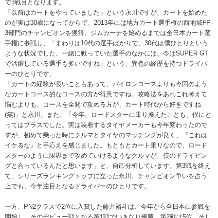
で3戦目となります。
「以前はカートをやっていました」という永川ですが、カートを始めた
のが実は30歳になってからで、2013年には地方カート選手権の西地域FP-
3部門のチャンピオンを獲得。ジムカーナを始めるまでは全日本カート選
手権に参戦し、「まわりは10代の選手ばかりで、30代は僕ひとりという
ような状況でした。一緒に戦っていた選手のなかには、今はSUPER GT
で活躍している選手も多いですね」という、異色の経歴を持つドライバ
ーのひとりです。
「カートの経験が長いこともあって、パイロンコースよりも今回のよう
なカートコース的なコースの方が得意ですね。攻略法をあれこれ考えて
悩むよりも、コースを全開で攻める方が、カート時代から好きですね
(笑)」と永川。また、「今年、ロードスターに乗り換えたことも、僕にと
ってはプラスでした。実は装着するタイヤメーカーも今年変わったので
すが、初めて乗った時にクルマとタイヤのマッチングが良く、『これは
イケるな』と手応えを感じました。もともとカート乗りなので、ロード
スターのように限界まで攻めていけるようなクルマが、僕のドライビン
グと合っているんだと思います」と、自己分析しています。第3戦を終え
て、シリーズランキングトップに立った永川。チャンピオン争いを占う
上でも、今年注目となるドライバーのひとりです。
一方、PN2クラスで2位に入賞した藤井裕斗は、今年から全日本に参戦を
開始し、そのデビュー戦となる第1戦でいきなり優勝。第2戦は5位、そし