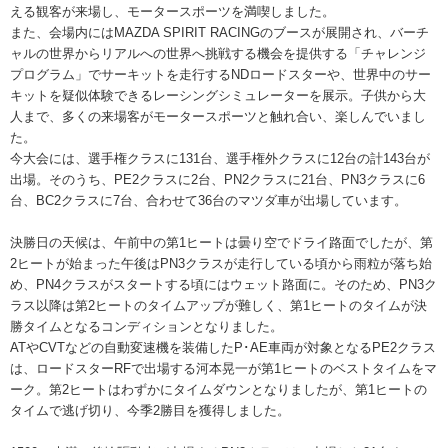
える観客が来場し、モータースポーツを満喫しました。
また、会場内にはMAZDA SPIRIT RACINGのブースが展開され、バーチ
ャルの世界からリアルへの世界へ挑戦する機会を提供する「チャレンジ
プログラム」でサーキットを走行するNDロードスターや、世界中のサー
キットを疑似体験できるレーシングシミュレーターを展示。子供から大
人まで、多くの来場客がモータースポーツと触れ合い、楽しんでいまし
た。
今大会には、選手権クラスに131台、選手権外クラスに12台の計143台が
出場。そのうち、PE2クラスに2台、PN2クラスに21台、PN3クラスに6
台、BC2クラスに7台、合わせて36台のマツダ車が出場しています。
決勝日の天候は、午前中の第1ヒートは曇り空でドライ路面でしたが、第
2ヒートが始まった午後はPN3クラスが走行している頃から雨粒が落ち始
め、PN4クラスがスタートする頃にはウェット路面に。そのため、PN3ク
ラス以降は第2ヒートのタイムアップが難しく、第1ヒートのタイムが決
勝タイムとなるコンディションとなりました。
ATやCVTなどの自動変速機を装備したP･AE車両が対象となるPE2クラス
は、ロードスターRFで出場する河本晃一が第1ヒートのベストタイムをマ
ーク。第2ヒートはわずかにタイムダウンとなりましたが、第1ヒートの
タイムで逃げ切り、今季2勝目を獲得しました。