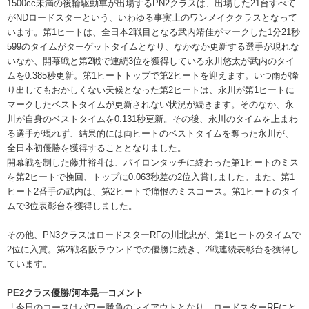
1500cc未満の後輪駆動車が出場するPN2クラスは、出場した21台すべて
がNDロードスターという、いわゆる事実上のワンメイククラスとなって
います。第1ヒートは、全日本2戦目となる武内靖佳がマークした1分21秒
599のタイムがターゲットタイムとなり、なかなか更新する選手が現れな
いなか、開幕戦と第2戦で連続3位を獲得している永川悠太が武内のタイ
ムを0.385秒更新。第1ヒートトップで第2ヒートを迎えます。いつ雨が降
り出してもおかしくない天候となった第2ヒートは、永川が第1ヒートに
マークしたベストタイムが更新されない状況が続きます。そのなか、永
川が自身のベストタイムを0.131秒更新。その後、永川のタイムを上まわ
る選手が現れず、結果的には両ヒートのベストタイムを奪った永川が、
全日本初優勝を獲得することとなりました。
開幕戦を制した藤井裕斗は、パイロンタッチに終わった第1ヒートのミス
を第2ヒートで挽回、トップに0.063秒差の2位入賞しました。また、第1
ヒート2番手の武内は、第2ヒートで痛恨のミスコース。第1ヒートのタイ
ムで3位表彰台を獲得しました。
その他、PN3クラスはロードスターRFの川北忠が、第1ヒートのタイムで
2位に入賞。第2戦名阪ラウンドでの優勝に続き、2戦連続表彰台を獲得し
ています。
PE2クラス優勝/河本晃一コメント
「今日のコースはパワー勝負のレイアウトとなり、ロードスターRFにと