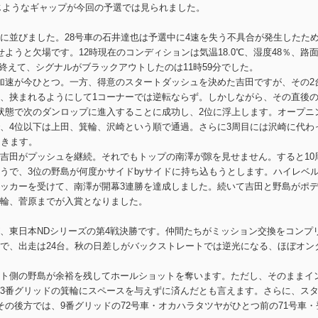
同じようなギャップが今回の予選では見られました。
ドに並びました。28号車の石井達也は予選中に4速を失う不具合が発生したた
ようと欠場です。12時現在のコンディションは気温18.0℃、湿度48％、路
を終えて、シグナルがブラックアウトしたのは11時59分でした。
加速が今ひとつ。一方、得意のスタートダッシュを決めた吉田ですが、その2
、挟まれるようにして1コーナーでは逆転ならず。しかしながら、その直後
状態で次のダンロップに進入することに成功し、2位に浮上します。オープニ
、4位以下は上田、箕輪、沢崎という順で通過。さらに3周目には沢崎に代わ
てきます。
吉田がプッシュを継続。それでもトップの南澤が隙を見せません。すると10
うで、3位の野島が何度かサイドbyサイドに持ち込もうとします。ハイレベ
ッカーを受けて、南澤が開幕3連勝を達成しました。続いて吉田と野島がポ
輪、菅原までが入賞となりました。
、東日本NDシリーズの第4戦決勝です。仲間たちがミッション交換をコンプ
で、出走は24台。秋の日差しがバックストレートでは逆光になる、ほぼオン
ト側の野島が余裕を残してホールショットを奪います。ただし、そのままイ
3番グリッドの箕輪にスペースを与えずに済んだとも言えます。さらに、ス
の後方では、9番グリッドの72号車・オカハラタツヤがひとつ前の71号車・