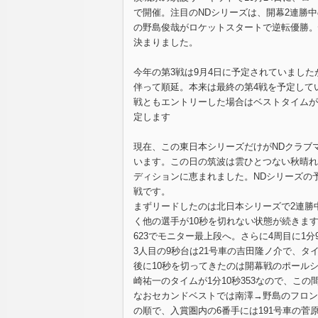
で開催。注目のNDシリーズは、開幕2連勝中
の野島俊哉がロケットスタートで逆転優勝。
決まりました。
今年の第3戦は9月4日に予定されていました
伴って順延。本来は最終の第4戦を予定してい
戦ともエントリーした場合はベストタイムが
定します
現在、この東日本シリーズだけがNDクラブ
います。この日の筑波は雲ひとつない秋晴れ。8
ディションに恵まれました。NDシリーズの予
戦です。
まずリードしたのは北日本シリーズで2連勝中
く他の選手が10秒を切れない状態が続きます
623でモニター最上段へ。さらに4周目に1
3人目の9秒台は21号車の吉田隆ノ介で、タイ
後に10秒を切ってきたのは開幕戦のポールシ
崎祐一のタイムが1分10秒353なので、こ
なおセカンドベストでは南澤→野島のフロン
の順で、入賞圏内の6番手には191号車の菅