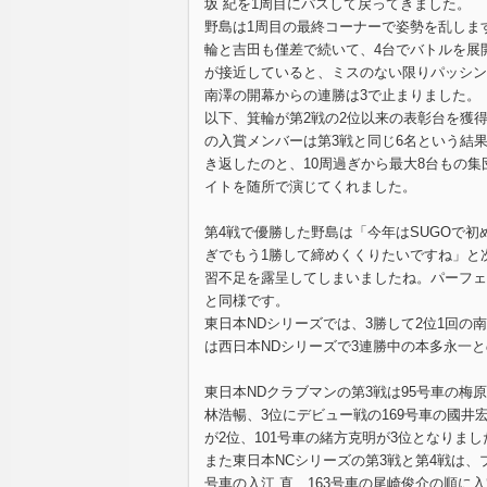
坂 紀を1周目にパスして戻ってきました。
野島は1周目の最終コーナーで姿勢を乱しま
輪と吉田も僅差で続いて、4台でバトルを展
が接近していると、ミスのない限りパッシン
南澤の開幕からの連勝は3で止まりました。
以下、箕輪が第2戦の2位以来の表彰台を獲得
の入賞メンバーは第3戦と同じ6名という結
き返したのと、10周過ぎから最大8台もの
イトを随所で演じてくれました。
第4戦で優勝した野島は「今年はSUGOで
ぎでもう1勝して締めくくりたいですね」と
習不足を露呈してしまいましたね。パーフェ
と同様です。
東日本NDシリーズでは、3勝して2位1回の
は西日本NDシリーズで3連勝中の本多永一
東日本NDクラブマンの第3戦は95号車の梅
林浩暢、3位にデビュー戦の169号車の國
が2位、101号車の緒方克明が3位となりまし
また東日本NCシリーズの第3戦と第4戦は、
号車の入江 直、163号車の尾崎俊介の順