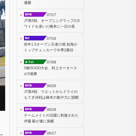
優勝
07/17
JT第5戦 オープニングラップの3
ワイドを凌いだ橋本に一日の長
07/16
前年1.5オープン王者の堀 知海が
トップチェッカーで今季2勝目
07/08
S耐SUGO大会、村上モータース
が3連勝
06/26
JT第4戦 ウエットからドライの
もてぎ決戦は橋本の集中力に脱帽
06/18
チームメイトの活躍に刺激された
伊藤 駿が遂に覚醒
06/17
ー