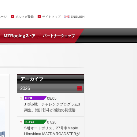
ページ
メルマガ登録
サイトマップ
ENGLISH
2026
08/05
JT第6戦 チャレンジプログラム3
期生、瀬川彰斗が感動の初優勝
07/28
S耐オートポリス、27号車Maple
Hiroshima MAZDA ROADSTERが