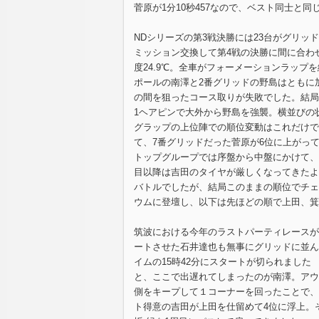
菅原が1分10秒457なので、ベスト同士と
NDシリーズの第3戦決勝には23台がグリッ
ミッション交換して第4戦の決勝に間に合わせ
度24.9℃。全車がフォーメーションラップ
ポールの南澤と2番グリッドの野島はともに
の間を狙ったコース取りが失敗でした。結局
1ヘアピンで大外から野島を強襲。横並びの
グラップの上位陣での順位変動はこれだけで
て、7番グリッドだった菅原が6位に上がっ
トップグループでは序盤から中盤にかけて、
目以降は吉田のタイヤが厳しくなってきたよ
バトルでしたが、結局このままの順位でチェ
ウムに登壇し、以下は先ほどの順で上田、箕
筑波における今年のラストパーティレースが
ートさせた石井達也も無事にグリッドに並ん
イムの15時42分にスタートが切られました
と、ここで出遅れてしまったのが南澤。アウ
側をキープして１コーナーを回ったことで、
ト得意の吉田が上田を仕留めて4位に浮上。そ