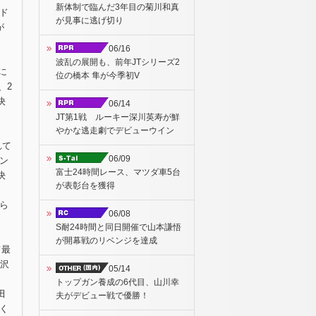
新体制で臨んだ3年目の菊川和真
ド
が見事に逃げ切り
が
06/16
波乱の展開も、前年JTシリーズ2
に
位の橋本 隼が今季初V
、2
決
06/14
JT第1戦 ルーキー深川英寿が鮮
やかな逃走劇でデビューウイン
れて
06/09
コン
富士24時間レース、マツダ車5台
決
が表彰台を獲得
ら
06/08
S耐24時間と同日開催で山本謙悟
が開幕戦のリベンジを達成
て最
・沢
05/14
トップガン養成の6代目、山川幸
田
夫がデビュー戦で優勝！
く