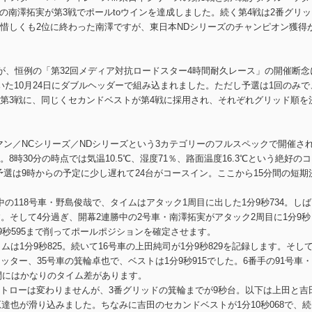
の南澤拓実が第3戦でポールtoウインを達成しました。続く第4戦は2番グリッ
惜しくも2位に終わった南澤ですが、東日本NDシリーズのチャンピオン獲得
が、恒例の「第32回メディア対抗ロードスター4時間耐久レース」の開催断念
た10月24日にダブルヘッダーで組み込まれました。ただし予選は1回のみで
第3戦に、同じくセカンドベストが第4戦に採用され、それぞれグリッド順を
マン／NCシリーズ／NDシリーズという3カテゴリーのフルスペックで開催さ
時30分の時点では気温10.5℃、湿度71％、路面温度16.3℃という絶好の
選は9時からの予定に少し遅れて24台がコースイン。ここから15分間の短期
の118号車・野島俊哉で、タイムはアタック1周目に出した1分9秒734。しば
。そして4分過ぎ、開幕2連勝中の2号車・南澤拓実がアタック2周目に1分9秒
分9秒595まで削ってポールポジションを確定させます。
ムは1分9秒825。続いて16号車の上田純司が1分9秒829を記録します。そし
ッター、35号車の箕輪卓也で、ベストは1分9秒915でした。6番手の91号車
の間にはかなりのタイム差があります。
トローは変わりませんが、3番グリッドの箕輪までが9秒台。以下は上田と吉
原達也が滑り込みました。ちなみに吉田のセカンドベストが1分10秒068で、続