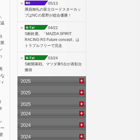
05/13
満員御礼の富士ロードスターカッ
プはNCの星野が総合優勝！
め、
面温
04/22
S耐鈴鹿、「MAZDA SPIRIT
台
RACING RS Future concept」は
の第
トラブルフリーで完走
ン
っ
03/24
S耐開幕戦、マツダ車5台が表彰台
周
獲得
ルな
2025
ディ
2025
リ
2025
タ
2024
ン
2024
ター
登
2024