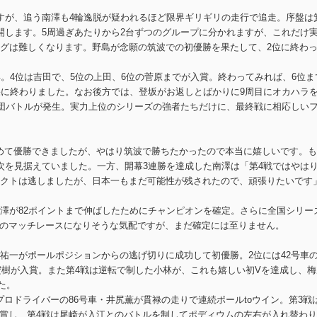
すが、追う南澤も4輪逸脱が疑われるほど限界ギリギリの走行で追走。序盤は
開します。5周過ぎあたりから2台ずつのグループに分かれますが、これだけ
グは難しくなります。野島が念願の筑波での初優勝を果たして、2位に終わ
。4位は吉田で、5位の上田、6位の菅原までが入賞。終わってみれば、6位ま
果に終わりました。なお後方では、登坂がお返しとばかりに9周目にオカハラ
集団バトルが発生。実力上位のシリーズの強者たちだけに、最終戦に相応しい
初めて優勝できましたが、やはり筑波で勝ちたかったので本当に嬉しいです。
次を見据えていました。一方、開幕3連勝を達成した南澤は「第4戦ではやは
クトは逃しましたが、日本一もまだ可能性が残されたので、頑張りたいです
南澤が82ポイントまで伸ばしたためにチャンピオンを確定。さらに全国シリー
とのマッチレースになりそうな気配ですが、まだ確定には至りません。
原祐一がポールポジションからの逃げ切りに成功して初優勝。2位には42号車
井宏樹が入賞。また第4戦は逆転で制した小林が、これも嬉しい初Vを達成し、梅
た。
プロドライバーの86号車・井尻薫が貫禄の走りで連続ポールtoウイン。第3戦
に入賞し、第4戦は尾崎が入江とのバトルを制してポディウムの左右が入れ替わ