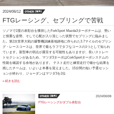
2024/06/12
FTGレーシング、セブリングで苦戦
ソノマで2度の表彰台を獲得したForkSport Mazda3ターボチームは、勢い
と慎重な姿勢、そして心配が入り混じった状態でセブリングに臨みまし
た。第2次世界大戦の爆撃機訓練基地跡地に作られた3.7マイルのセブリン
グ・レースコースは、世界で最もラフでタフなコースの1つとして知られ
ています。新型車の弱点が露呈する可能性もありますが、長いストレー
トセクションがあるため、マツダ3ターボはCorkSportターボシステムの
性能を確認する余地があります。 テスト走行と練習走行で確かな結果を
残したチームは、いよいよ本番を迎えました。15分間の短い予選セッシ
ョンが終わり、ジョーダンはマツダ3を2位
続きを読む
2024/06/08
FTGレーシングがダブル表彰台