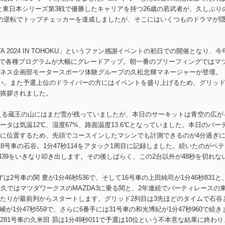
士)と東日本シリーズ第3戦で優勝したキャリアを持つ26歳の若武者が、久しぶり
の逆転でトップチェッカーを達成しましたが、そこにはいくつものドラマが
STA 2024 IN TOHOKU」というファン感謝イベントの初日での開催となり、今
ことで各種プログラムが大幅にグレードアップ。朝一番のブリーフィングではマ
ネス企画部モータースポーツ体験グループの久松忠輝マネージャーが登壇。
い。また予選上位のドライバーの方にはイベントを盛り上げるため、グリッ
挨拶されました。
見える蔵王の山にはまだ雪が残っていましたが、本日のサーキットは青空の広が
タは気温12℃、湿度67%、路面温度13.6℃となっていました。本日のパー
に位置するため、先頭でコースインしたマシンでも計測できるのが4分過ぎ
8号車の石谷。1分47秒114をアタック1周目に記録しました。続いたのがベテ
秒439をいきなり叩き出します。その後しばらく、この2台以外が48秒を切れな
2号車の関 豊が1分46秒536で、そして16号車の上田純司が1分46秒831と
久ではマツダワークスのMAZDA3に乗る関と、2年連続でパーティレースの
たりが最前列からスタートします。グリッド2列目は3先ほどのタイムで石谷
が1分47秒559で、さらに6番手には31号車の和光博紀が1分47秒960で続き
1号車の久米田 昴は1分49秒011で予選は10位という不本意な結果に終わり