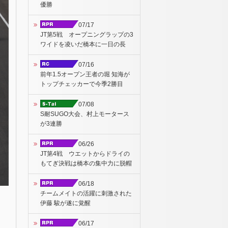
優勝
07/17
JT第5戦 オープニングラップの3
ワイドを凌いだ橋本に一日の長
07/16
前年1.5オープン王者の堀 知海が
トップチェッカーで今季2勝目
07/08
S耐SUGO大会、村上モータース
が3連勝
06/26
JT第4戦 ウエットからドライの
もてぎ決戦は橋本の集中力に脱帽
06/18
チームメイトの活躍に刺激された
伊藤 駿が遂に覚醒
06/17
は