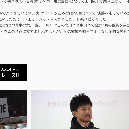
ンが再車検で不合格(キャンバー角度違反)となって上田以下が繰り上がり、6
勝できて嬉しいです。実はSUGOを走るのは2回目ですが、決勝を走っている
わかったので、うまくアジャストできました」と振り返りました。
たのは23号車の荒川 豊。一昨年はこの北日本と東日本で合計3回の優勝を果
ィウムの頂点に立てませんでしたが、その鬱憤を晴らすような圧倒的な勝利