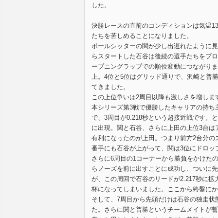
した。
決勝レースの直前のコンディションは気温13
たちを苦しめることになりました。
ポールシッターの関が少し出遅れたように見
らスタートした石谷は後続の選手たちをブロ
ープニングラップでの順位変動につながりま
上。4位と5位はグリッド通りで、沢崎と普勝
てきました。
この上位争いは2周目以降も激しさを増します
本シリーズ第3戦で優勝したキャリアの持ち主
で、3周目が0.218秒という超接近戦です
に出現。関と石谷、さらに上田の上位3台は
有利になったのが上田。つまり前方2台分の
番手にも石谷が上がって、関は3位にドロッ
さらに6周目の1コーナーから勝負をかけた
らノーズを前に出すことに成功し、ついに先
が、この周回で石谷のリードが2.217秒
杯になってしまいました。ここから終盤にか
そして、7周目から先頭だけは石谷の独走状態
た。さらに関と普勝というチームメイトが暫