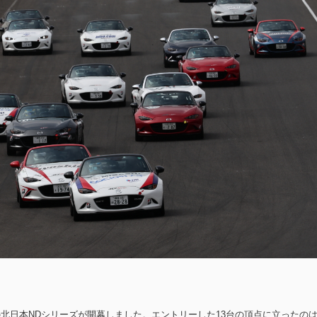
の北日本NDシリーズが開幕しました。エントリーした13台の頂点に立ったの