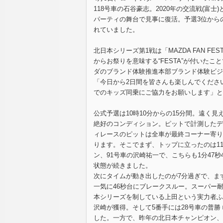
118号車の石谷豪志。2020年の交流戦(富
パーティの舞台で見事に復活。予選3位から
れていました。
北日本シリーズ第1戦は「MAZDA FAN FE
からお祭りを意味する“FESTA”が付いた
ダのブランド体験推進本部ブランド体験ビジ
「今日から2日間を皆さんも楽しんでくださ
でのキッズ同乗にご協力をお願いします」と
公式予選は10時10分からの15分間。遠く
絶好のコンディション。ピットで計測したデー
ィレースのピットは全車が最終コーナー寄り
ります。そこでまず、トップに立ったのは11
ン、91号車の沢崎祐一で、こちらも1分47
状態が続きました。
次にタイムが動き出したのが7分過ぎで、まずは
一気に46秒台にブレークスルー。スーパー耐
本シリーズを制している上田という実力者ふ
沢崎が獲得。そして5番手には28号車の普勝 崚
した。一方で、昨年の北日本チャンピオン、28