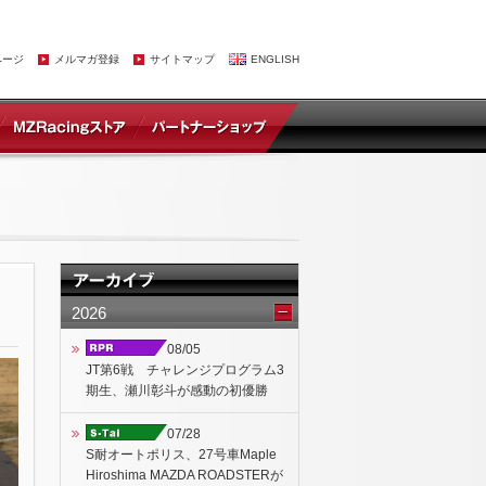
ページ
メルマガ登録
サイトマップ
ENGLISH
2026
08/05
JT第6戦 チャレンジプログラム3
期生、瀬川彰斗が感動の初優勝
07/28
S耐オートポリス、27号車Maple
Hiroshima MAZDA ROADSTERが