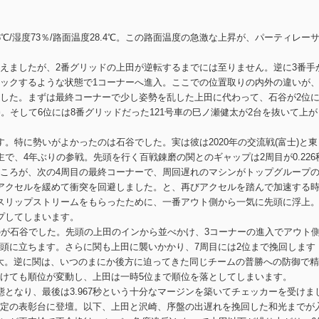
℃/湿度73％/路面温度28.4℃。この路面温度の急激な上昇が、パーティレー
えましたが、2番グリッドの上田が逆転するまでには至りません。逆に3番手
ックするような状態で1コーナーへ進入。ここでの位置取りの内外の違いが
した。まずは最終コーナーで少し姿勢を乱した上田に代わって、石谷が2位
。そして6位には8番グリッドだった121号車の巳ノ瀬健太が2台を抜いて上が
。特に勢いがよかったのは石谷でした。実は彼は2020年の交流戦(富士)と東
で、4年ぶりの参戦。先頭を行く百戦錬磨の関とのギャップは2周目が0.226
。ところが、次の4周目の最終コーナーで、周回遅れのマシンがトップグループ
アクセルを緩めて衝突を回避しました。と、再びアクセルを踏んで加速する
スリップストリームをもらったために、一番アウト側から一気に先頭に浮上。
プしてしまいます。
のが石谷でした。先頭の上田のインから並べかけ、3コーナーの進入でアウト
頭に立ちます。さらに関も上田に襲いかかり、7周目には2位まで挽回します
に拡大。逆に関は、いつのまにか後方に迫ってきた同じチームの普勝への防御で
けても順位が変動し、上田は一時5位まで順位を落としてしまいます。
となり、最後は3.967秒という十分なマージンを築いてチェッカーを受けま
定の表彰台に登壇。以下、上田と沢崎、序盤の出遅れを挽回した和光までが