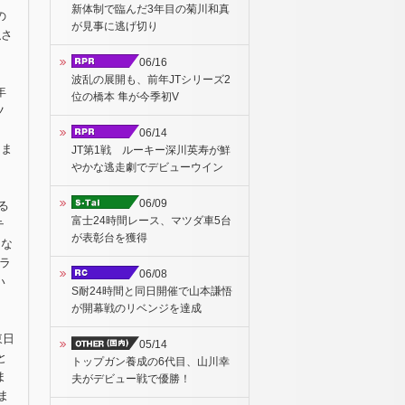
新体制で臨んだ3年目の菊川和真
の
が見事に逃げ切り
隠さ
06/16
波乱の展開も、前年JTシリーズ2
年
位の橋本 隼が今季初V
ツ
06/14
ドま
JT第1戦 ルーキー深川英寿が鮮
やかな逃走劇でデビューウイン
06/09
る
富士24時間レース、マツダ車5台
テ
が表彰台を獲得
にな
ラ
06/08
い
S耐24時間と同日開催で山本謙悟
が開幕戦のリベンジを達成
、
東日
05/14
と
トップガン養成の6代目、山川幸
ま
夫がデビュー戦で優勝！
ま