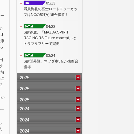
05/13
満員御礼の富士ロードスターカッ
プはNCの星野が総合優勝！
サー
04/22
か
S耐鈴鹿、「MAZDA SPIRIT
、オ
RACING RS Future concept」は
に浮
トラブルフリーで完走
っ
03/24
日
S耐開幕戦、マツダ車5台が表彰台
秒
獲得
の前
2025
時に
2
2025
側か
2025
2024
精一
2024
し
入
2024