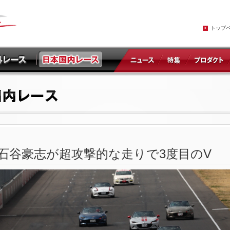
トップ
りの石谷豪志が超攻撃的な走りで3度目のV