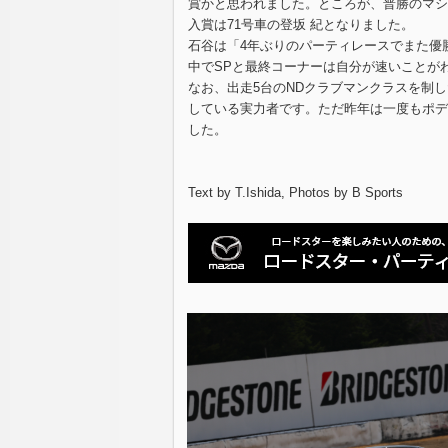
賞かと思われました。ところが、普勝のマシ
入賞は71号車の登坂 紀となりました。
石谷は「4年ぶりのパーティレースでまた優
中でSPと最終コーナーは自分が速いことが
なお、出走5台のNDクラブマンクラスを制し
している実力者です。ただ昨年は一度もポデ
した。
Text by T.Ishida, Photos by B Sports