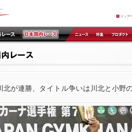
トップ
N2は川北が連勝、タイトル争いは川北と小野