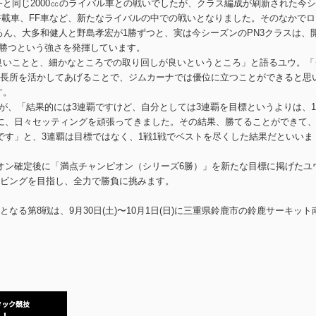
Fと同じ2000㏄のライバル車との戦いでしたが、クラス編成が刷新された今
ボ搭載車、FF車など、新たなライバルの中での戦いとなりました。そのなかでロ
ろん、大多和健人と野島孝宏が1勝ずつと、実は今シーズンのPN3クラスは、
て勝つという強さを発揮しています。
良いことと、細かなところでの取り回しが良いというところ」と語るユウ。「
長所を活かしてあげることで、ジムカーナでは優位に立つことができると思
す。
すが、「結果的には3連覇ですけど、自分としては3連覇を目標というよりは、
に、日々セッティングを頑張ってきました。その結果、勝てることができて
です」と、3連覇は目標ではなく、1戦1戦でベストを尽くした結果だといいま
オン確定後に「満点チャンピオン（シリーズ6勝）」を新たな目標に掲げたユ
ビングを目指し、全力で勝負に挑みます。
る第8戦は、9月30日(土)〜10月1日(日)に三重県鈴鹿市の鈴鹿サーキット