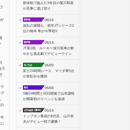
新体制で臨んだ3年目の菊川和真
7
が見事に逃げ切り
ウが
06/16
波乱の展開も、前年JTシリーズ2
位の橋本 隼が今季初V
発
06/14
ク
JT第1戦 ルーキー深川英寿が鮮
やかな逃走劇でデビューウイン
、
勾
06/09
を3
富士24時間レース、マツダ車5台
さ
が表彰台を獲得
クラ
06/08
セク
S耐24時間と同日開催で山本謙悟
し
が開幕戦のリベンジを達成
プの
05/14
トップガン養成の6代目、山川幸
で今
夫がデビュー戦で優勝！
位に