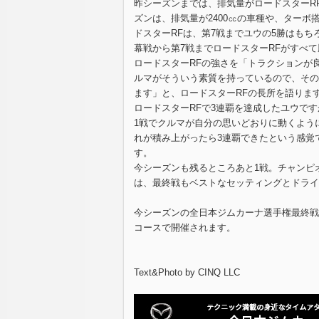
昨シーズンまでは、排気量がロードスターR
ズンは、排気量が2400㏄の車種や、ター
ドスターRFは、第7戦までユウの5勝はもち
幕戦から第7戦までロードスターRFがすべ
ロードスターRFの強さを「トラクションが
ルマがそういう素質を持っているので、その
ます」と、ロードスターRFの長所を語りま
ロードスターRFで3連覇を達成したユウで
1戦でクルマが自分の思いどおりに動くよう
れが積み上がったら3連覇できたという感覚
す。
今シーズンも残るところあと1戦。チャンピ
は、最終戦もベストなセッティングとドライ
今シーズンの全日本ジムカーナ選手権最終戦とな
コースで開催されます。
Text&Photo by CINQ LLC