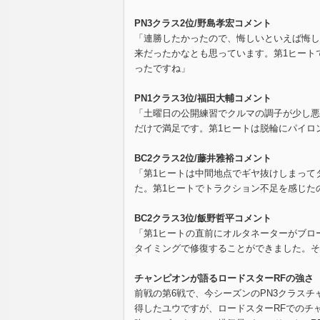
PN3クラス2位/野島孝宏コメント
「連勝したかったので、悔しいといえば悔し
来だったかなとも思っています。第1ヒート
ったですね」
PN1クラス3位/福田大輔コメント
「土曜日の公開練習でクルマの調子が少し悪
だけで満足です。第1ヒートは脱輪にパイロ
BC2クラス2位/藤井雅裕コメント
「第1ヒートは中間地点でギヤ抜けしまって
た。第1ヒートでトラクション不足を感じた
BC2クラス3位/飯野哲平コメント
「第1ヒートの直前にオルタネーターがブロ
タイミングで修復することができました。そ
チャンピオンが語るロードスターRFの強さ
前戦の第6戦で、今シーズンのPN3クラス
得したユウですが、ロードスターRFでのチャ