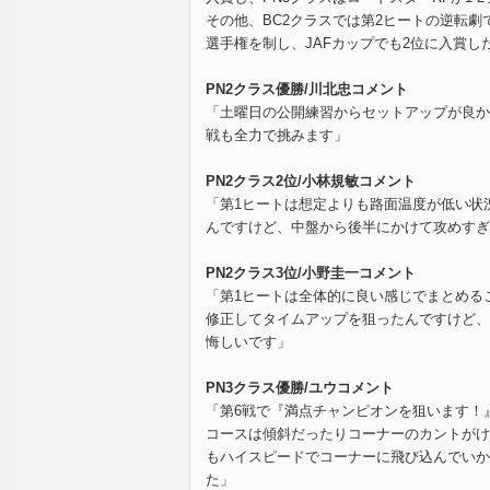
その他、BC2クラスでは第2ヒートの逆転劇で
選手権を制し、JAFカップでも2位に入賞
PN2クラス優勝/川北忠コメント
「土曜日の公開練習からセットアップが良か
戦も全力で挑みます」
PN2クラス2位/小林規敏コメント
「第1ヒートは想定よりも路面温度が低い状
んですけど、中盤から後半にかけて攻めすぎ
PN2クラス3位/小野圭一コメント
「第1ヒートは全体的に良い感じでまとめる
修正してタイムアップを狙ったんですけど、
悔しいです」
PN3クラス優勝/ユウコメント
「第6戦で『満点チャンピオンを狙います！』
コースは傾斜だったりコーナーのカントがけ
もハイスピードでコーナーに飛び込んでいか
た」