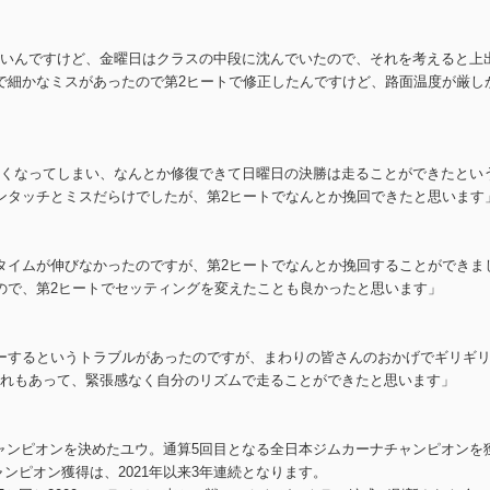
いんですけど、金曜日はクラスの中段に沈んでいたので、それを考えると上
で細かなミスがあったので第2ヒートで修正したんですけど、路面温度が厳し
くなってしまい、なんとか修復できて日曜日の決勝は走ることができたとい
ンタッチとミスだらけでしたが、第2ヒートでなんとか挽回できたと思います
タイムが伸びなかったのですが、第2ヒートでなんとか挽回することができま
ので、第2ヒートでセッティングを変えたことも良かったと思います」
ーするというトラブルがあったのですが、まわりの皆さんのおかげでギリギ
れもあって、緊張感なく自分のリズムで走ることができたと思います」
チャンピオンを決めたユウ。通算5回目となる全日本ジムカーナチャンピオンを
ンピオン獲得は、2021年以来3年連続となります。