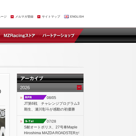
ページ
メルマガ登録
サイトマップ
ENGLISH
2026
の
08/05
JT第6戦 チャレンジプログラム3
期生、瀬川彰斗が感動の初優勝
07/28
S耐オートポリス、27号車Maple
Hiroshima MAZDA ROADSTERが