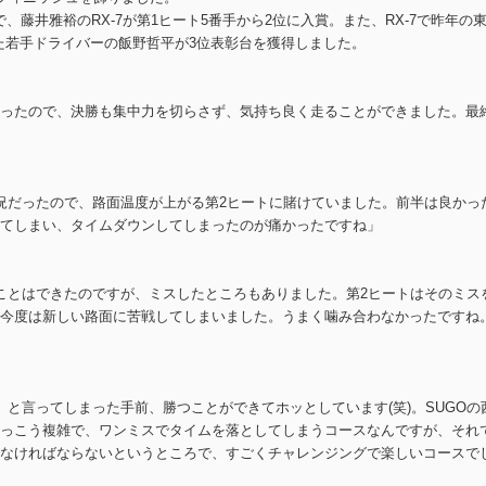
、藤井雅裕のRX-7が第1ヒート5番手から2位に入賞。また、RX-7で昨年の
した若手ドライバーの飯野哲平が3位表彰台を獲得しました。
ったので、決勝も集中力を切らさず、気持ち良く走ることができました。最
況だったので、路面温度が上がる第2ヒートに賭けていました。前半は良かっ
てしまい、タイムダウンしてしまったのが痛かったですね」
ことはできたのですが、ミスしたところもありました。第2ヒートはそのミス
今度は新しい路面に苦戦してしまいました。うまく噛み合わなかったですね
と言ってしまった手前、勝つことができてホッとしています(笑)。SUGOの
っこう複雑で、ワンミスでタイムを落としてしまうコースなんですが、それ
なければならないというところで、すごくチャレンジングで楽しいコースで