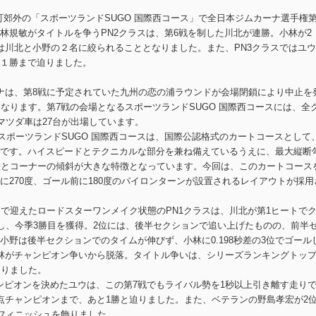
村田町郊外の「スポーツランドSUGO 国際西コース」で全日本ジムカーナ選手権第
林規敏がタイトルを争うPN2クラスは、第6戦を制した川北が連勝。小林が2
は川北と小野の２名に絞られることとなりました。また、PN3クラスではユ
１勝まで迫りました。
ナは、第8戦に予定されていた九州の恋の浦ラウンドが会場閉鎖により中止を
なります。第7戦の会場となるスポーツランドSUGO 国際西コースには、全
マツダ車は27台が出場しています。
たスポーツランドSUGO 国際西コースは、国際公認格式のカートコースとして
です。ハイスピードとテクニカルな部分を兼ね備えているうえに、最大縦断
差とコーナーの傾斜が大きな特徴となっています。今回は、このカートコース
270度、ゴール前に180度のパイロンターンが設置されるレイアウトが採用
つで迎えたロードスターワンメイク状態のPN1クラスは、川北が第1ヒートで
出し、今季3勝目を獲得。2位には、後半セクションで追い上げたものの、前半
野は後半セクションでのタイムが伸びず、小林に0.198秒差の3位でゴール
林がチャンピオン争いから脱落。タイトル争いは、シリーズランキングトッ
なりました。
ャンピオンを決めたユウは、この第7戦でもライバル勢を1秒以上引き離す走り
点チャンピオンまで、あと1勝と迫りました。また、ベテランの野島孝宏が2
2フィニッシュを飾りました。