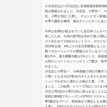
８月26日(土)〜27日(日)に宮城県柴田郡
戦が開催されました。川北忠、小野圭一、小
位、小野が3位に入賞し、チャンピオン候補
今季５勝目を獲得。満点チャンピオンにあと
今年は全9戦が組まれていた全日本ジムカー
表したため、今回の第7戦を含めて残り2戦と
ラス合わせて116台がエントリー。そのうち
2019年以来、4年ぶりの全日本開催となっ
数々のカートレースが開催されているコース
配が5％、最大横断勾配が3％という、高低
カ所のショートカットシケインで繋ぎ、前半に
れました。
川北忠と小野圭一、小林規敏の3名が2勝ず
ス唯一となる1分22秒台のタイムをたたき
ションでわずかに遅れた小林が入賞。一方、小
ました。この結果、シリーズ3位につける小
川北と同2位の小野の2台に絞られることと
前戦の第6戦で今シーズンのPN3クラスチ
季5勝目をマーク。有効得点で満点となる満
入賞し、PN3クラスはロードスターRFが1-