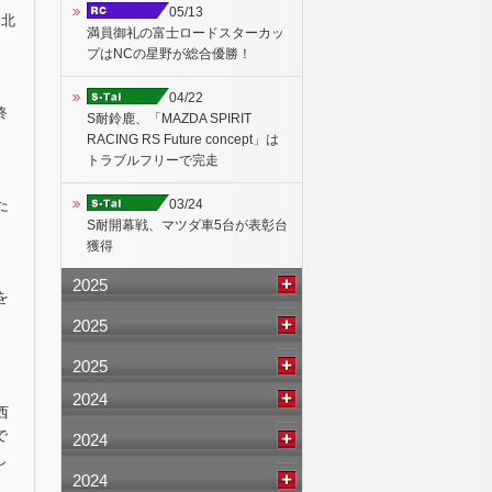
05/13
東北
満員御礼の富士ロードスターカッ
プはNCの星野が総合優勝！
04/22
終
S耐鈴鹿、「MAZDA SPIRIT
RACING RS Future concept」は
トラブルフリーで完走
03/24
た
S耐開幕戦、マツダ車5台が表彰台
獲得
2025
を
。
2025
2025
2024
西
で
2024
し
2024