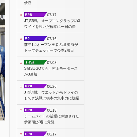
優勝
07/17
JT第5戦 オープニングラップの3
ワイドを凌いだ橋本に一日の長
07/16
前年1.5オープン王者の堀 知海が
トップチェッカーで今季2勝目
07/08
S耐SUGO大会、村上モータース
が3連勝
06/26
JT第4戦 ウエットからドライの
もてぎ決戦は橋本の集中力に脱帽
06/18
チームメイトの活躍に刺激された
伊藤 駿が遂に覚醒
06/17