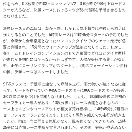
位を占め、0.3秒差で#103ヒロマツマツダ2、0.6秒差で#88村上ロードス
ターが入るなど、決勝レースにおけるマツダ勢の活躍を予感させるもの
となりました。
決勝レース日の21日は、朝から雨。しかも天気予報では午後から雨足は
強くなるとのことでした。5時間レースは11時45分スタートの予定でした
が、今季から全車指定となったハンコックタイヤでのウェット走行が必
要と判断され、15分間のウォームアップが追加となりました。しかし、
各チームともレインコンディションのもてぎ路面でどれほどタイヤ摩耗
が進むかを掴むには至らなかったはずです。天候が好転する兆しがない
中、正午にローリングラップがスタートし、2周のフォーメーション走行
の後、決勝レースはスタートしました。
ST-5クラスは、予選順に連なって序盤を走行。雨の勢いが強くなるに従
って、リードを作っていた#456ロードスターに#66ロードスターが接近。
3位以降に差をつける展開となりました。しかし、1時間経過後に最初の
セーフティカー導入があり、10数分後にはレース再開となるものの、コ
ース上はスピンやコースアウトが相次ぎ荒れ模様に。14時45分に2度目の
セーフティカーランとなります。しばらく隊列を組んでの走行が続きま
したが、雨は一向に弱まる気配がなく、風も強くなってきたため、15時
25分には赤旗レース中断が宣言されました。その後、好転が見込めない