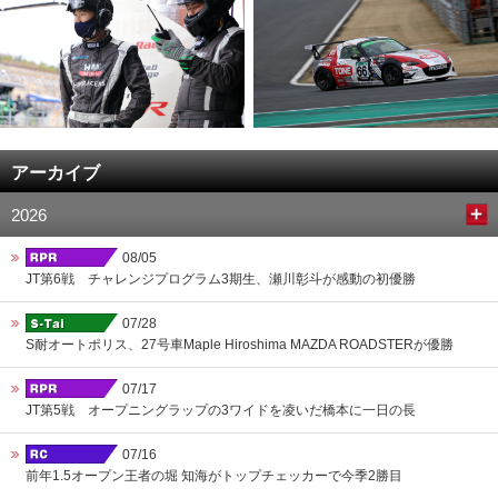
アーカイブ
2026
08/05
JT第6戦 チャレンジプログラム3期生、瀬川彰斗が感動の初優勝
07/28
S耐オートポリス、27号車Maple Hiroshima MAZDA ROADSTERが優勝
07/17
JT第5戦 オープニングラップの3ワイドを凌いだ橋本に一日の長
07/16
前年1.5オープン王者の堀 知海がトップチェッカーで今季2勝目