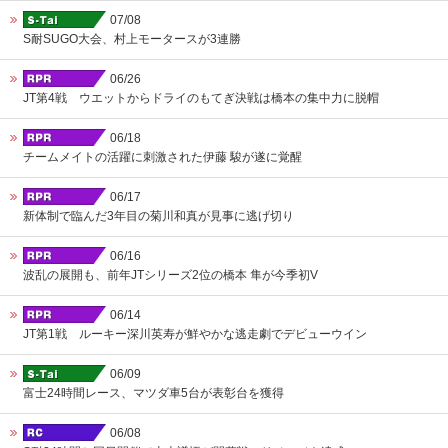
07/08
S耐SUGO大会、村上モータースが3連勝
06/26
JT第4戦 ウエットからドライのもてぎ決戦は橋本の集中力に脱帽
06/18
チームメイトの活躍に刺激された伊藤 駿が遂に覚醒
06/17
新体制で臨んだ3年目の菊川和真が見事に逃げ切り
06/16
波乱の展開も、前年JTシリーズ2位の橋本 隼が今季初V
06/14
JT第1戦 ルーキー深川英寿が鮮やかな逃走劇でデビューウイン
06/09
富士24時間レース、マツダ車5台が表彰台を獲得
06/08