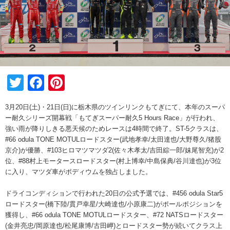
Twitter
Facebook
Pinterest
3月20日(土)・21日(日)に栃木県のツインリンクもてぎにて、本年のスーパ
ー耐久シリーズ開幕戦「もてぎスーパー耐久5 Hours Race」が行われ、
強い雨が降りしきる悪天候のためレースは4時間で終了。ST-5クラスは、
#66 odula TONE MOTULロードスター(武地孝幸/太田達也/大野尊久/猪股
京介)が優勝、#103ヒロマツマツダ2(佐々木孝太/吉田綜一郎/妹尾智充)が2
位、#88村上モータースロードスター(村上博幸/中島保典/谷川達也)が3位
に入り、マツダ車がポディウムを独占しました。
ドライコンディションで行われた20日の公式予選では、#456 odula Star5
ロードスター(橋下陸/貫戸幸星/大崎達也/小原康二)がポールポジションを
獲得し、#66 odula TONE MOTULロードスター、#72 NATSロードスター
(金井亮忠/岡原達也/松尾康博/古田岬)とロードスター勢が続いてクラス上