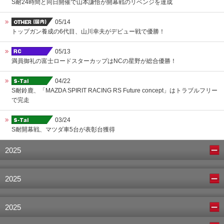
S耐24時間と同日開催で山本謙悟が開幕戦のリベンジを達成
05/14
トップガン養成の6代目、山川幸夫がデビュー戦で優勝！
05/13
満員御礼の富士ロードスターカップはNCの星野が総合優勝！
04/22
S耐鈴鹿、「MAZDA SPIRIT RACING RS Future concept」はトラブルフリー
で完走
03/24
S耐開幕戦、マツダ車5台が表彰台獲得
2025
2025
2025