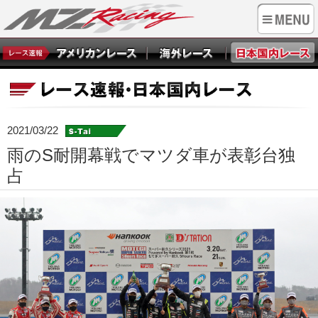
2021/03/22
雨のS耐開幕戦でマツダ車が表彰台独
占