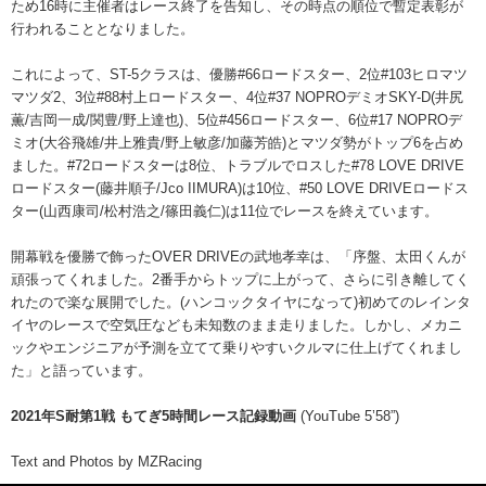
ため16時に主催者はレース終了を告知し、その時点の順位で暫定表彰が
行われることとなりました。
これによって、ST-5クラスは、優勝#66ロードスター、2位#103ヒロマツ
マツダ2、3位#88村上ロードスター、4位#37 NOPROデミオSKY-D(井尻
薫/吉岡一成/関豊/野上達也)、5位#456ロードスター、6位#17 NOPROデ
ミオ(大谷飛雄/井上雅貴/野上敏彦/加藤芳皓)とマツダ勢がトップ6を占め
ました。#72ロードスターは8位、トラブルでロスした#78 LOVE DRIVE
ロードスター(藤井順子/Jco IIMURA)は10位、#50 LOVE DRIVEロードス
ター(山西康司/松村浩之/篠田義仁)は11位でレースを終えています。
開幕戦を優勝で飾ったOVER DRIVEの武地孝幸は、「序盤、太田くんが
頑張ってくれました。2番手からトップに上がって、さらに引き離してく
れたので楽な展開でした。(ハンコックタイヤになって)初めてのレインタ
イヤのレースで空気圧なども未知数のまま走りました。しかし、メカニ
ックやエンジニアが予測を立てて乗りやすいクルマに仕上げてくれまし
た」と語っています。
2021年S耐第1戦 もてぎ5時間レース記録動画
(YouTube 5’58”)
Text and Photos by MZRacing