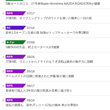
S耐オートポリス、27号車Maple Hiroshima MAZDA ROADSTERが優勝
07/17
JT第5戦 オープニングラップの3ワイドを凌いだ橋本に一日の長
07/16
前年1.5オープン王者の堀 知海がトップチェッカーで今季2勝目
07/08
S耐SUGO大会、村上モータースが3連勝
06/26
JT第4戦 ウエットからドライのもてぎ決戦は橋本の集中力に脱帽
06/18
チームメイトの活躍に刺激された伊藤 駿が遂に覚醒
06/17
新体制で臨んだ3年目の菊川和真が見事に逃げ切り
06/16
波乱の展開も、前年JTシリーズ2位の橋本 隼が今季初V