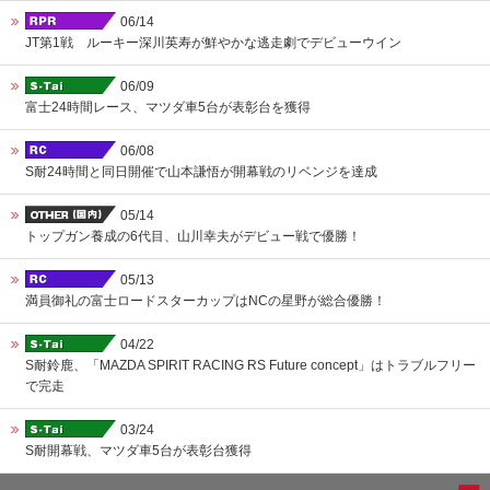
06/14
JT第1戦 ルーキー深川英寿が鮮やかな逃走劇でデビューウイン
06/09
富士24時間レース、マツダ車5台が表彰台を獲得
06/08
S耐24時間と同日開催で山本謙悟が開幕戦のリベンジを達成
05/14
トップガン養成の6代目、山川幸夫がデビュー戦で優勝！
05/13
満員御礼の富士ロードスターカップはNCの星野が総合優勝！
04/22
S耐鈴鹿、「MAZDA SPIRIT RACING RS Future concept」はトラブルフリー
で完走
03/24
S耐開幕戦、マツダ車5台が表彰台獲得