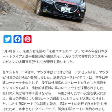
Twitter
Facebook
Pinterest
3月20日(日)、京都市右京区の「京都コスモスパーク」で2022年全日本ダ
ートトライアル選手権第1戦が開催され、JD9クラスで昨年同クラスチャ
ンピオンの太田智喜(デミオ)が優勝を飾りました。
全エントリー134台中、マツダ車はデミオが2台 アクセラが1台、マツダ
2が1台の合計4台が参加しました。決勝のコースレイアウトは、前半は中
速コーナーを中心として、後半は外周路のストレートを生かした高速セ
クションから成り、比較的速度域の高いレイアウトが採用されました。
当日の天候は晴れ時々曇りながら、一時雨が降りだす不安定な状況に加
え、前日の降雨により第1ヒートの路面はセミウェット状態となりまし
た。しかし第2ヒートでは路面も乾き、第1ヒートの走行で浮き砂利も掃
けたため、各車ともにタイムアップ。勝負は第2ヒートに集約されまし