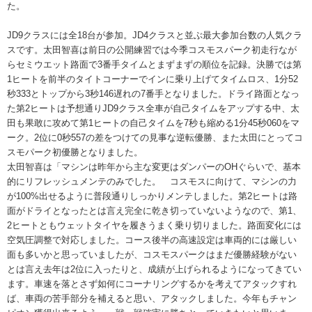
た。
JD9クラスには全18台が参加。JD4クラスと並ぶ最大参加台数の人気クラ
スです。太田智喜は前日の公開練習では今季コスモスパーク初走行なが
らセミウエット路面で3番手タイムとまずまずの順位を記録。決勝では第
1ヒートを前半のタイトコーナーでインに乗り上げてタイムロス、1分52
秒333とトップから3秒146遅れの7番手となりました。ドライ路面となっ
た第2ヒートは予想通りJD9クラス全車が自己タイムをアップする中、太
田も果敢に攻めて第1ヒートの自己タイムを7秒も縮める1分45秒060をマ
ーク。2位に0秒557の差をつけての見事な逆転優勝、また太田にとってコ
スモパーク初優勝となりました。
太田智喜は「マシンは昨年から主な変更はダンパーのOHぐらいで、基本
的にリフレッシュメンテのみでした。 コスモスに向けて、マシンの力
が100%出せるように普段通りしっかりメンテしました。第2ヒートは路
面がドライとなったとは言え完全に乾き切っていないようなので、第1、
2ヒートともウェットタイヤを履きうまく乗り切りました。路面変化には
空気圧調整で対応しました。コース後半の高速設定は車両的には厳しい
面も多いかと思っていましたが、コスモスパークはまだ優勝経験がない
とは言え去年は2位に入ったりと、成績が上げられるようになってきてい
ます。車速を落とさず如何にコーナリングするかを考えてアタックすれ
ば、車両の苦手部分を補えると思い、アタックしました。今年もチャン