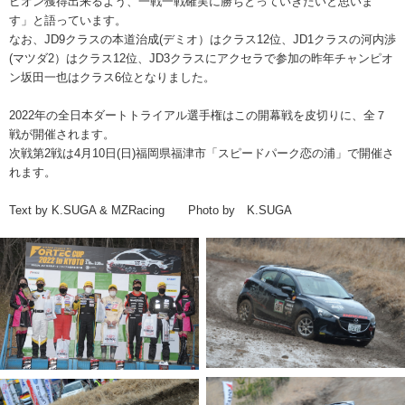
ピオン獲得出来るよう、一戦一戦確実に勝ちとっていきたいと思いま
す」と語っています。
なお、JD9クラスの本道治成(デミオ）はクラス12位、JD1クラスの河内渉
(マツダ2）はクラス12位、JD3クラスにアクセラで参加の昨年チャンピオ
ン坂田一也はクラス6位となりました。
2022年の全日本ダートトライアル選手権はこの開幕戦を皮切りに、全７
戦が開催されます。
次戦第2戦は4月10日(日)福岡県福津市「スピードパーク恋の浦」で開催さ
れます。
Text by K.SUGA & MZRacing Photo by K.SUGA