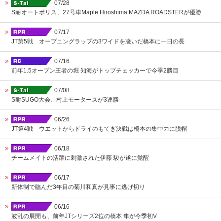
07/28
S耐オートポリス、27号車Maple Hiroshima MAZDA ROADSTERが優勝
07/17
JT第5戦 オープニングラップの3ワイドを凌いだ橋本に一日の長
07/16
前年1.5オープン王者の堀 知海がトップチェッカーで今季2勝目
07/08
S耐SUGO大会、村上モータースが3連勝
06/26
JT第4戦 ウエットからドライのもてぎ決戦は橋本の集中力に脱帽
06/18
チームメイトの活躍に刺激された伊藤 駿が遂に覚醒
06/17
新体制で臨んだ3年目の菊川和真が見事に逃げ切り
06/16
波乱の展開も、前年JTシリーズ2位の橋本 隼が今季初V