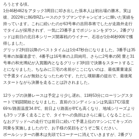
ろうとする頃。
1分46秒462をアタック3周目に叩き出した張本人は初出場の勝木。実は
彼、2022年に86/BRZレースのクラブマンでチャンピオンに輝いた実績を
持っています。これに続いたのが63号車の吉田恭将でしたが走路外走行
でタイムが採用されず、一気に23番手までポジションをダウン。2番グリ
ッドは前日の北日本シリーズ開幕戦のウイナー、石谷が1分46秒906で獲
得しました。
グリッド2列目以降のベストタイムは1分47秒台になりました。3番手は35
号車の加藤達彦で、4番手は16号車の上田純司。さらに2号車の関 豊と31
号車の和光博紀が入賞圏内となるグリッド3列目で決勝をスタートするこ
とになりました。ちなみに三宅の名前がここにないのは、最低重量違反
で予選タイムが無効となったためです。ただし嘆願書の提出で、最後尾
スタートながら決勝を走ることは許されました。
12ラップの決勝レースは予定より少し遅れ、11時53分にローリングスタ
ートで戦闘開始となりました。直前のコンディションは気温17℃/湿度
69％/路面温度34.8℃。前日より路面が8℃も高くなり、地域シリーズより
も3ラップ多く走ることで、タイヤへの負担はさらに厳しくなることに。
なおグリッドへの走行では前日に続いて予選上位のマシンにてキッズの
同乗を実施しましたので、お子様の笑顔をどうぞご覧ください。
ポールシッターの勝木は先頭で1コーナーに消えていきますが、2番グリ