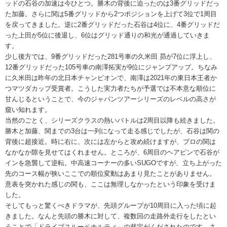
ッドの石谷の加速は今ひとつ。勝木の背後に迫ったのは3番グリッドだっ
た加藤。さらに関は5番グリッドから2つポジションを上げて3位で1周目
を戻ってきました。逆に2番グリッドだった石谷は4位に、4番グリッドだ
った上田が5位に後退し、6位はグリッド通りの和光が通過していきま
す。
少し後方では、9番グリッドだった281号車の久米田 昴が7位に浮上し、
12番グリッドだった105号車の南澤拓実が9位にジャンプアップ。ちなみ
に久米田は昨年の北日本チャンピオンで、南澤は2021年の東日本王者か
つマツダカップ受賞者。こうした実力者たちが予選では不本意な順位に
甘んじるということで、今のジャパンツアーシリーズのレベルの高さが
窺い知れます。
当然のごとく、シリーズクラスの熱いバトルは2周目以降も続きました。
勝木と加藤、関までの3台は一列になって走る感じでしたが、石谷は関の
背後に超接近。時に右に、次には左からと攻め続けますが、プロの関は
なかなか隙を見せてはくれません。ところが、6周目のヘアピンで石谷が
インを急襲して逆転。中高速コーナーの多いSUGOですが、立ち上がった
先のコース幅が狭いここでの順位変動はあまり見たことがありません。
意表を突かれた感じの関も、ここは無理しなかったという印象を受けま
した。
そしてもっと驚くべきドラマが、先頭グループが10周目に入った頃に起
きました。なんと先頭の勝木に対して、複数回の走路外走行をしたとい
うことで「ドライブスルーペナルティ」の裁定がくだされたのです。さ