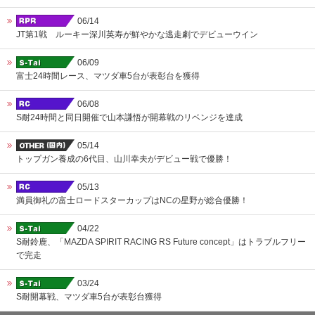
06/14
JT第1戦 ルーキー深川英寿が鮮やかな逃走劇でデビューウイン
06/09
富士24時間レース、マツダ車5台が表彰台を獲得
06/08
S耐24時間と同日開催で山本謙悟が開幕戦のリベンジを達成
05/14
トップガン養成の6代目、山川幸夫がデビュー戦で優勝！
05/13
満員御礼の富士ロードスターカップはNCの星野が総合優勝！
04/22
S耐鈴鹿、「MAZDA SPIRIT RACING RS Future concept」はトラブルフリー
で完走
03/24
S耐開幕戦、マツダ車5台が表彰台獲得