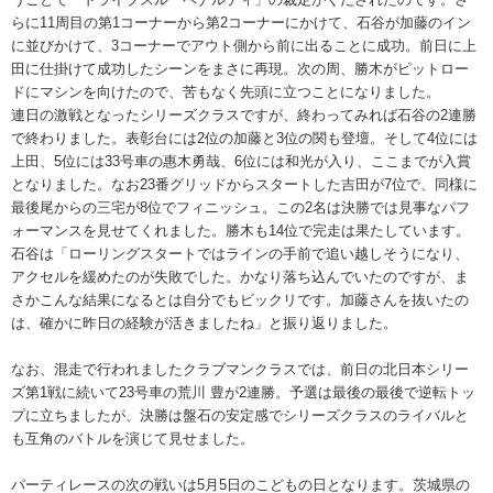
らに11周目の第1コーナーから第2コーナーにかけて、石谷が加藤のイン
に並びかけて、3コーナーでアウト側から前に出ることに成功。前日に上
田に仕掛けて成功したシーンをまさに再現。次の周、勝木がピットロー
ドにマシンを向けたので、苦もなく先頭に立つことになりました。
連日の激戦となったシリーズクラスですが、終わってみれば石谷の2連勝
で終わりました。表彰台には2位の加藤と3位の関も登壇。そして4位には
上田、5位には33号車の惠木勇哉、6位には和光が入り、ここまでが入賞
となりました。なお23番グリッドからスタートした吉田が7位で、同様に
最後尾からの三宅が8位でフィニッシュ。この2名は決勝では見事なパフ
ォーマンスを見せてくれました。勝木も14位で完走は果たしています。
石谷は「ローリングスタートではラインの手前で追い越しそうになり、
アクセルを緩めたのが失敗でした。かなり落ち込んでいたのですが、ま
さかこんな結果になるとは自分でもビックリです。加藤さんを抜いたの
は、確かに昨日の経験が活きましたね」と振り返りました。
なお、混走で行われましたクラブマンクラスでは、前日の北日本シリー
ズ第1戦に続いて23号車の荒川 豊が2連勝。予選は最後の最後で逆転トッ
プに立ちましたが、決勝は盤石の安定感でシリーズクラスのライバルと
も互角のバトルを演じて見せました。
パーティレースの次の戦いは5月5日のこどもの日となります。茨城県の