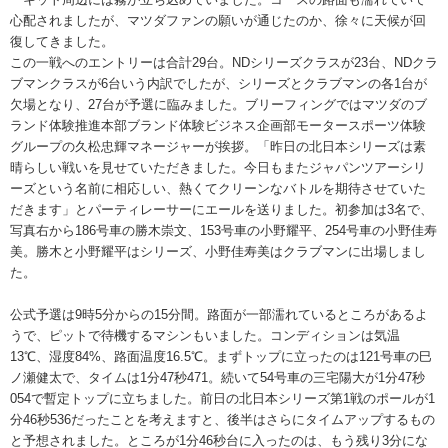
心配されましたが、マツダファンの願いが通じたのか、徐々に天候が回
復してきました。
この一戦へのエントリーは合計29台。NDシリーズクラスが23台、NDクラ
ブマンクラスが6台いう内訳でしたが、シリーズとクラブマンの各1台が
欠場となり、27台が予選に臨みました。ブリーフィングではマツダのブ
ランド体験推進本部ブランド体験ビジネス企画部モータースポーツ体験
グループの久松忠輝マネージャーが挨拶。「昨日の北日本シリーズは素
晴らしい戦いを見せていただきました。今日もまたジャパンツアーシリ
ーズという名前に相応しい、熱くてクリーンなバトルを期待させていた
だきます」とパーティレーサーにエールを送りました。初参加は3名で、
写真右から186号車の勝木崇文、153号車の小野耀平、254号車の小野佳寿
美。勝木と小野耀平はシリーズ、小野佳寿美はクラブマンに出場しまし
た。
公式予選は9時5分からの15分間。路面が一部濡れているところがあるよ
うで、ピットで待機するマシンもいました。コンディションは気温
13℃、湿度84%、路面温度16.5℃。まずトップに立ったのは121号車の巳
ノ瀬健太で、タイムは1分47秒471。続いて54号車の三宅陽大が1分47秒
054で暫定トップに立ちました。前日の北日本シリーズ第1戦のポールが1
分46秒536だったことを考えますと、後半はさらにタイムアップするもの
と予想されました。ところが1分46秒台に入ったのは、もう残り3分にな