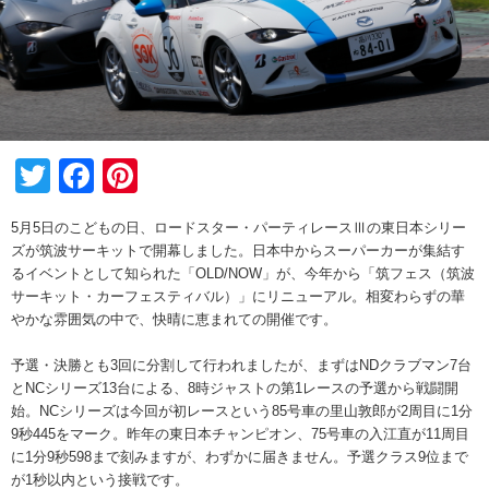
Twitter
Facebook
Pinterest
5月5日のこどもの日、ロードスター・パーティレースⅢの東日本シリー
ズが筑波サーキットで開幕しました。日本中からスーパーカーが集結す
るイベントとして知られた「OLD/NOW」が、今年から「筑フェス（筑波
サーキット・カーフェスティバル）」にリニューアル。相変わらずの華
やかな雰囲気の中で、快晴に恵まれての開催です。
予選・決勝とも3回に分割して行われましたが、まずはNDクラブマン7台
とNCシリーズ13台による、8時ジャストの第1レースの予選から戦闘開
始。NCシリーズは今回が初レースという85号車の里山敦郎が2周目に1分
9秒445をマーク。昨年の東日本チャンピオン、75号車の入江直が11周目
に1分9秒598まで刻みますが、わずかに届きません。予選クラス9位まで
が1秒以内という接戦です。