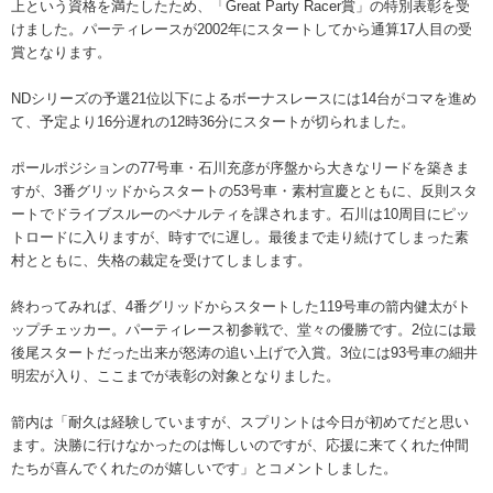
上という資格を満たしたため、「Great Party Racer賞」の特別表彰を受
けました。パーティレースが2002年にスタートしてから通算17人目の受
賞となります。
NDシリーズの予選21位以下によるボーナスレースには14台がコマを進め
て、予定より16分遅れの12時36分にスタートが切られました。
ポールポジションの77号車・石川充彦が序盤から大きなリードを築きま
すが、3番グリッドからスタートの53号車・素村宣慶とともに、反則スタ
ートでドライブスルーのペナルティを課されます。石川は10周目にピッ
トロードに入りますが、時すでに遅し。最後まで走り続けてしまった素
村とともに、失格の裁定を受けてしまします。
終わってみれば、4番グリッドからスタートした119号車の箭内健太がト
ップチェッカー。パーティレース初参戦で、堂々の優勝です。2位には最
後尾スタートだった出来が怒涛の追い上げで入賞。3位には93号車の細井
明宏が入り、ここまでが表彰の対象となりました。
箭内は「耐久は経験していますが、スプリントは今日が初めてだと思い
ます。決勝に行けなかったのは悔しいのですが、応援に来てくれた仲間
たちが喜んでくれたのが嬉しいです」とコメントしました。