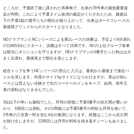
ところが、予選終了後に課された再車検で、出来の78号車の最低重量違
反が判明。これにより予選タイム抹消の裁定がくだされたため、鎌倉以
下の予選2組の選手たちの順位が繰り上がって、出来はボーナスレースの
最後尾グリッドからのスタートとなりました。
NDクラブマンとNCシリーズによる第1レースの決勝は、予定より8分遅れ
の11時53分にスタート。決勝はすべて15周です。NCの上位グループ各車
は順当にポジションを守りますが、NDクラブマンの3番手だった秋山は大
きく出遅れ、最後尾まで順位を落とします。
総合トップを争うNCシリーズの里山と入江は、最初から最後まで接近バ
トルを演じます。何度かサイドbyサイドになりかけますが、里山が初レ
ースとは思えない冷静さで次のコーナーのインをキープ。結局、前年王
者の逆転はなりませんでした。
3位以下の争いも激戦でした。丹羽の背後に予選4番手の佐久間が襲いか
かり、6周目には逆転。その1周後には予選5番手の村松も丹羽を抜いて、
3号車の三谷貴一郎を含む4台の集団になります。終盤はここから佐久間
が抜け出しますが、12周目には丹羽が村松を抜き返すシーンもありまし
た。