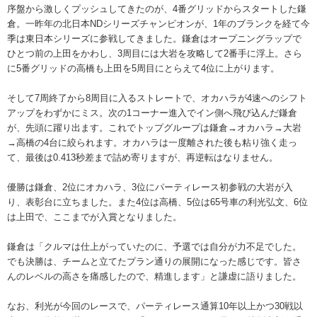
序盤から激しくプッシュしてきたのが、4番グリッドからスタートした鎌
倉。一昨年の北日本NDシリーズチャンピオンが、1年のブランクを経て今
季は東日本シリーズに参戦してきました。鎌倉はオープニングラップで
ひとつ前の上田をかわし、3周目には大岩を攻略して2番手に浮上。さら
に5番グリッドの高橋も上田を5周目にとらえて4位に上がります。
そして7周終了から8周目に入るストレートで、オカハラが4速へのシフト
アップをわずかにミス。次の1コーナー進入でイン側へ飛び込んだ鎌倉
が、先頭に躍り出ます。これでトップグループは鎌倉→オカハラ→大岩
→高橋の4台に絞られます。オカハラは一度離された後も粘り強く走っ
て、最後は0.413秒差まで詰め寄りますが、再逆転はなりません。
優勝は鎌倉、2位にオカハラ、3位にパーティレース初参戦の大岩が入
り、表彰台に立ちました。また4位は高橋、5位は65号車の利光弘文、6位
は上田で、ここまでが入賞となりました。
鎌倉は「クルマは仕上がっていたのに、予選では自分が力不足でした。
でも決勝は、チームと立てたプラン通りの展開になった感じです。皆さ
んのレベルの高さを痛感したので、精進します」と謙虚に語りました。
なお、利光が今回のレースで、パーティレース通算10年以上かつ30戦以