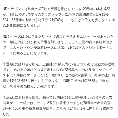
NDクラブマンは昨年の第2戦で優勝を果たしている120号車の木村幸弘
が、1分10秒846で堂々のクラストップ。21号車の風間俊雄が1分11秒
824、35号車の秋山文弘が1分12秒745と、こちらは上位でも少しタイム差
のある展開になりました。
NDシリーズは今回フルグリッド（30台）を超えるエントリーがあったた
め、1組と2組に分かれて予選を戦います。ここで上位20台（各組10位ま
で）に入ったマシンが決勝レースに進出。21位以下のマシンはボーナス
レースに回ることになります。
予選1組には17台が出走。上位陣は1秒以内に9台がひしめく僅差の接近戦
です。その中で頭ひとつ抜け出したのは72号車のオカハラタツヤで、ベ
ストは４周目にマークした1分10秒180。この組の2番手は16号車の上田純
司で1分10秒513。後半にもアタックして8周目で1分10秒583まで刻ん
だ、48号車の高橋光介が続きます。
予選2組にも17台が出走。粘って10周目に1分10秒498した23号車の大岩
浩気が、この組ではトップ。2番手に前半リードした78号車の出来利弘、
3番手に56号車の鎌倉裕貴が続き、こちらは14台が1秒以内という僅差で
した。