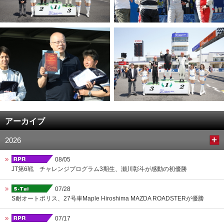
アーカイブ
2026
08/05
JT第6戦 チャレンジプログラム3期生、瀬川彰斗が感動の初優勝
07/28
S耐オートポリス、27号車Maple Hiroshima MAZDA ROADSTERが優勝
07/17