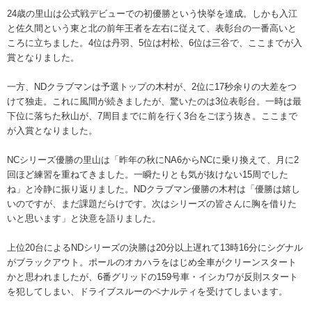
24歳の里山は公式戦デビューでの初優勝という快挙を達成。しかも入江
と佐久間という東と北の前年王者を左右に従えて、表彰台の一番高いと
ころに立ちました。4位は丹羽、5位は村松、6位は三谷で、ここまでが入
賞となりました。
一方、NDクラブマンは予選トップの木村が、2位に17秒余りの大差をつ
けて独走。これに風間が続きましたが、驚いたのは3位表彰台。一時は最
下位に落ちた秋山が、7周目までに前を行く3台をごぼう抜き。ここまで
が入賞となりました。
NCシリーズ優勝の里山は「昨年の秋にNA6からNCに乗り換えて、月に2
回ほど練習を重ねてきました。一瞬たりとも気が抜けない15周でした
ね」と冷静に振り返りました。NDクラブマン優勝の木村は「優勝は嬉し
いのですが、まだ課題だらけです。次はシリーズの皆さんに胸を借りた
いと思います」と決意を語りました。
上位20台によるNDシリーズの決勝は20分以上遅れて13時16分にシグナル
がブラックアウト。ポールのオカハラをはじめ全車がクリーンスタート
かと思われましたが、6番グリッドの159号車・イシカワが反則スタート
を犯してしまい、ドライブスルーのペナルティを受けてしまいます。