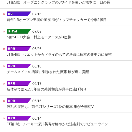
JT第5戦 オープニングラップの3ワイドを凌いだ橋本に一日の長
07/16
前年1.5オープン王者の堀 知海がトップチェッカーで今季2勝目
07/08
S耐SUGO大会、村上モータースが3連勝
06/26
JT第4戦 ウエットからドライのもてぎ決戦は橋本の集中力に脱帽
06/18
チームメイトの活躍に刺激された伊藤 駿が遂に覚醒
06/17
新体制で臨んだ3年目の菊川和真が見事に逃げ切り
06/16
波乱の展開も、前年JTシリーズ2位の橋本 隼が今季初V
06/14
JT第1戦 ルーキー深川英寿が鮮やかな逃走劇でデビューウイン