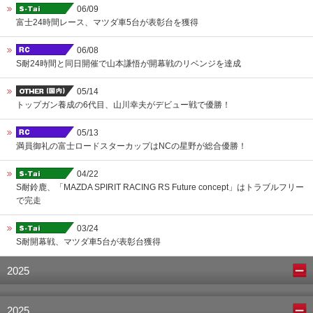
06/09
富士24時間レース、マツダ車5台が表彰台を獲得
06/08
S耐24時間と同日開催で山本謙悟が開幕戦のリベンジを達成
05/14
トップガン養成の6代目、山川幸夫がデビュー戦で優勝！
05/13
満員御礼の富士ロードスターカップはNCの星野が総合優勝！
04/22
S耐鈴鹿、「MAZDA SPIRIT RACING RS Future concept」はトラブルフリー
で完走
03/24
S耐開幕戦、マツダ車5台が表彰台獲得
2025
2025