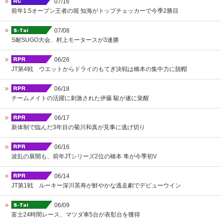
07/16
前年1.5オープン王者の堀 知海がトップチェッカーで今季2勝目
07/08
S耐SUGO大会、村上モータースが3連勝
06/26
JT第4戦 ウエットからドライのもてぎ決戦は橋本の集中力に脱帽
06/18
チームメイトの活躍に刺激された伊藤 駿が遂に覚醒
06/17
新体制で臨んだ3年目の菊川和真が見事に逃げ切り
06/16
波乱の展開も、前年JTシリーズ2位の橋本 隼が今季初V
06/14
JT第1戦 ルーキー深川英寿が鮮やかな逃走劇でデビューウイン
06/09
富士24時間レース、マツダ車5台が表彰台を獲得