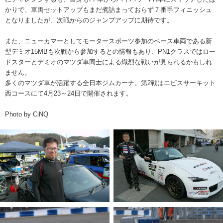
かりで、車両セットアップもまだ煮詰まっておらず７番手フィニッシュ
となりましたが、次戦からのジャンプアップに期待です。
また、ニューカマーとしてモータースポーツ参加のベース車両である新
型デミオ15MBも次戦から参加するとの情報もあり、PN1クラスではロー
ドスターとデミオのマツダ車同士による熾烈な戦いが見られるかもしれ
ません。
多くのマツダ車が活躍する全日本ジムカーナ。第2戦はエビスサーキット
西コースにて4月23～24日で開催されます。
Photo by CiNQ