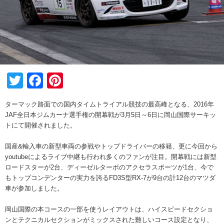
Twitter
Facebook
Pinterest
ターマック路面での国内タイムトライアル競技の最高峰となる、2016年
JAF全日本ジムカーナ選手権の開幕戦が3月5日～6日に岡山国際サーキッ
トにて開催されました。
国産&輸入車の新型車両の参戦やトップドライバーの移籍、更に今回から
youtubeによるライブ中継も行われ多くのファンが注目。開幕戦には新型
ロードスターが2台、ディーゼルターボのアクセラスポーツが1台、今で
もトップコンデンターの実力を誇るFD3S型RX-7が9台の計12台のマツダ
車が参加しました。
岡山国際の本コースの一部を使うレイアウトは、ハイスピードセクショ
ンとテクニカルセクションがミックスされた難しいコース設定となり、