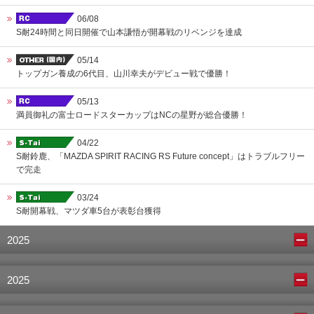
06/08
S耐24時間と同日開催で山本謙悟が開幕戦のリベンジを達成
05/14
トップガン養成の6代目、山川幸夫がデビュー戦で優勝！
05/13
満員御礼の富士ロードスターカップはNCの星野が総合優勝！
04/22
S耐鈴鹿、「MAZDA SPIRIT RACING RS Future concept」はトラブルフリー
で完走
03/24
S耐開幕戦、マツダ車5台が表彰台獲得
2025
2025