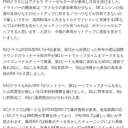
PN3クラスにはアクセラ ディーゼルターボが参加し注目を浴びました。
ドライバーの難波眞は「アクセラの参加車両が少なく、DEエンジンの知
識や足回りなどのセットアップに対するノウハウなどが共有できないの
で厳しいですが、低回転域から大きなトルクでぐいぐいと加速するDEな
らではの特性を生かしたセッティングが見つかれば、ポテンシャルもア
ップすると思います」と語り、今後の車両セットアップに意欲を見せて
いました。
N2クラスはFD3S型RX-7が4台参加。前日から好調だった昨年の岡山国際
ラウンドのウィナー小俣洋平が第1ヒートでトップタイムをマークするも
パイロンペナルティーで後退、第2ヒートも果敢に攻めるもNSXに僅差で
敗れ2位に。3位に上本昌彦、5位安部洋一、6位は沖縄から参加の喜友名
禎のRX-7が入賞しました。
SA2クラスも4台のRX-7がエントリー。第1ヒートでトップタイムを出し
た山田寛宣が嬉しい全日本戦初優勝を遂げました。3位に野本栄次、4位
に鰐部光二、6位に葛西悠治のがそれぞれ入賞。
SCクラスでは唯一となるFD3S型RX-7で藤井雅裕が参加。改造範囲の広
いSCクラスは4WD勢が常勝を誇っており、FRのRX-7は厳しい戦いが予
想されます。藤井RX-7は軽量ボディを生かしたチューニングにより果敢
にチャレンジするも、自身もFF車からハイパワーFR車にスイッチしたば