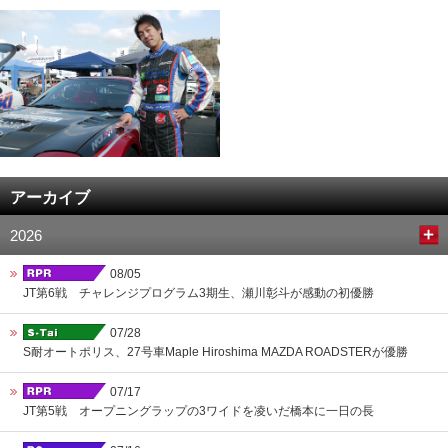
アーカイブ
2026
08/05
JT第6戦 チャレンジプログラム3期生、瀬川彰斗が感動の初優勝
07/28
S耐オートポリス、27号車Maple Hiroshima MAZDA ROADSTERが優勝
07/17
JT第5戦 オープニングラップの3ワイドを凌いだ橋本に一日の長