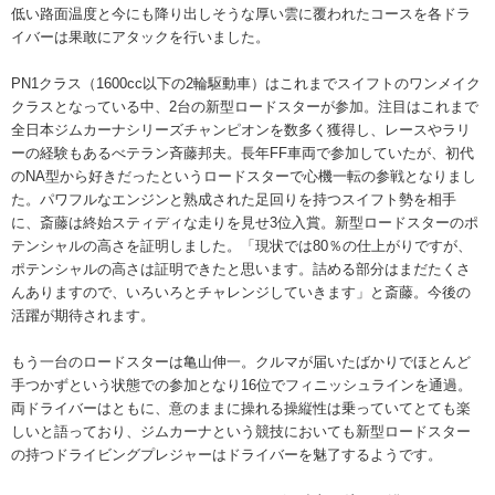
低い路面温度と今にも降り出しそうな厚い雲に覆われたコースを各ドラ
イバーは果敢にアタックを行いました。
PN1クラス（1600cc以下の2輪駆動車）はこれまでスイフトのワンメイク
クラスとなっている中、2台の新型ロードスターが参加。注目はこれまで
全日本ジムカーナシリーズチャンピオンを数多く獲得し、レースやラリ
ーの経験もあるべテラン斉藤邦夫。長年FF車両で参加していたが、初代
のNA型から好きだったというロードスターで心機一転の参戦となりまし
た。パワフルなエンジンと熟成された足回りを持つスイフト勢を相手
に、斎藤は終始スティディな走りを見せ3位入賞。新型ロードスターのポ
テンシャルの高さを証明しました。「現状では80％の仕上がりですが、
ポテンシャルの高さは証明できたと思います。詰める部分はまだたくさ
んありますので、いろいろとチャレンジしていきます」と斎藤。今後の
活躍が期待されます。
もう一台のロードスターは亀山伸一。クルマが届いたばかりでほとんど
手つかずという状態での参加となり16位でフィニッシュラインを通過。
両ドライバーはともに、意のままに操れる操縦性は乗っていてとても楽
しいと語っており、ジムカーナという競技においても新型ロードスター
の持つドライビングプレジャーはドライバーを魅了するようです。