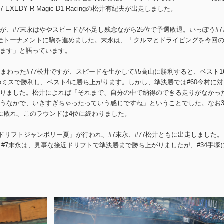
77 EXEDY R Magic D1 Racingの松井有紀夫が出走しました。
、#7末永はややスピードが不足し残念ながら25位で予選敗退。いっぽう#7
走トーナメントに駒を進めました。末永は、「クルマとドライビングを今回
ます」と語っています。
まわった#77松井ですが、スピードを生かして#5高山に勝利すると、ベスト1
田のミスで勝利し、ベスト4に勝ち上がります。しかし、準決勝では#60今村に対
りました。松井によれば「それまで、自分の中で納得のできる走りがなかっ
うなかで、いきすぎちゃったっていう感じですね」ということでした。なお
唄に敗れ、このラウンドは4位に終わりました。
「ドリフトジャンボリー夏」が行われ、#7末永、#77松井ともに出走しました。
ぽう#7末永は、見事な接近ドリフトで準決勝まで勝ち上がりましたが、#34手塚