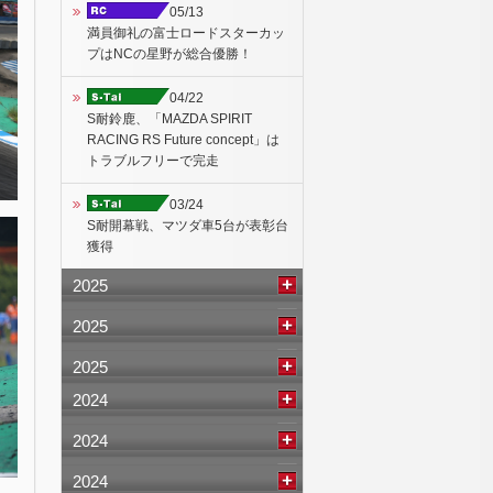
05/13
満員御礼の富士ロードスターカッ
プはNCの星野が総合優勝！
04/22
S耐鈴鹿、「MAZDA SPIRIT
RACING RS Future concept」は
トラブルフリーで完走
03/24
S耐開幕戦、マツダ車5台が表彰台
獲得
2025
2025
2025
2024
2024
2024