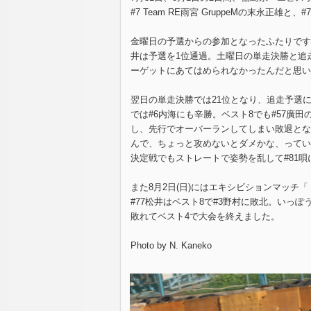
#7 Team RE雨宮 GruppeMの末永正雄と、#
金曜日の予選からの参加となったふたりですが
井は予選を1位通過。土曜日の単走決勝と追
ーゲットにあてはめられなかったんだと思い
翌日の単走決勝では21位となり、追走予選に
では#6内海にも辛勝。ベスト8でも#57廣
し、先行でオーバーランしてしまい敗退とな
んで、ちょっと攻めないとダメかな、ってい
決定戦でもストレートで姿勢を乱して#81
また8月2日(日)にはエキシビションマッチ
#77松井はベスト8で#3野村に敗北。いっ
敗れてベスト4で大会を終えました。
Photo by N. Kaneko