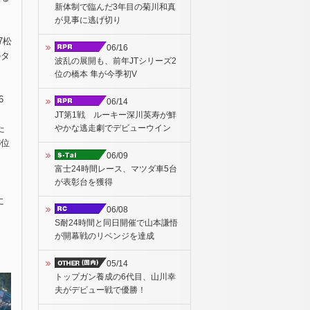
新体制で臨んだ3年目の菊川和真
が見事に逃げ切り
7松
06/16
のタ
波乱の展開も、前年JTシリーズ2
位の橋本 隼が今季初V
6
06/14
JT第1戦 ルーキー深川英寿が鮮
やかな逃走劇でデビューウイン
た
3位
06/09
富士24時間レース、マツダ車5台
が表彰台を獲得
に
06/08
S耐24時間と同日開催で山本謙悟
が開幕戦のリベンジを達成
05/14
トップガン養成の6代目、山川幸
夫がデビュー戦で優勝！