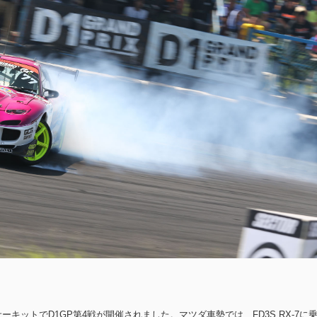
ーキットでD1GP第4戦が開催されました。マツダ車勢では、FD3S RX-7に