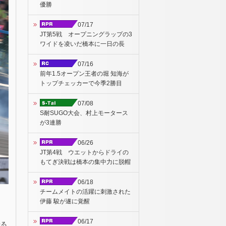
優勝
07/17
JT第5戦 オープニングラップの3
ワイドを凌いだ橋本に一日の長
07/16
前年1.5オープン王者の堀 知海が
トップチェッカーで今季2勝目
07/08
S耐SUGO大会、村上モータース
が3連勝
06/26
JT第4戦 ウエットからドライの
もてぎ決戦は橋本の集中力に脱帽
06/18
チームメイトの活躍に刺激された
伊藤 駿が遂に覚醒
06/17
乗る