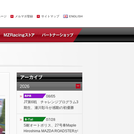
ページ
メルマガ登録
サイトマップ
ENGLISH
2026
08/05
JT第6戦 チャレンジプログラム3
期生、瀬川彰斗が感動の初優勝
07/28
S耐オートポリス、27号車Maple
Hiroshima MAZDA ROADSTERが