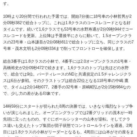
す。
10時より20分間で行われた予選では、開始7分後に18号車の小林哲男が2
分09秒382で総合トップに。これは1.8クラスのコースレコードとなる好
タイムです。続いて1,6クラスでも53号車の水野寿通が2分09秒944でコー
スレコードを更新。上位陣は予選後半にさらに動いて、1.5オープンクラ
スの23号車・山本謙吾が2分08秒811で総合トップに立ち、同じクラスの7
号車・茂木文明も2分09秒334まで削ってフロントローを確保します。
総合3番手は1.8クラスの小林で、4番手には2.0オープンクラスの1号車・
高橋裕史が2分09秒472で続きます。1,6クラスのトップは先ほどの水野
で、総合では9位。パーティレースのNDと共通規定の1.5チャレンジクラ
スは6台が参戦。そのクラストップは総合22位となる118号車の中嶋 鷹
で、タイムは2分14秒077。2番手の32号車・原嶋昭弘が2分15秒984なの
で、少し力の差がある印象です。
14時59分にスタートが切られた8周の決勝では、いきなり熾烈なトップ争
いが演じられました。オープニングラップでは2番グリッドの茂木が一時
先頭に立ったものの、すぐにポールシッターの山本が逆転。そしてクラ
ス違いも交えたトップ集団が団子状態でコントロールラインを通過。2周
目には1.8クラスの小林がリーダーとなるも、4周目には山本がその座をま