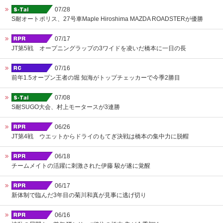
07/28
S耐オートポリス、27号車Maple Hiroshima MAZDA ROADSTERが優勝
07/17
JT第5戦 オープニングラップの3ワイドを凌いだ橋本に一日の長
07/16
前年1.5オープン王者の堀 知海がトップチェッカーで今季2勝目
07/08
S耐SUGO大会、村上モータースが3連勝
06/26
JT第4戦 ウエットからドライのもてぎ決戦は橋本の集中力に脱帽
06/18
チームメイトの活躍に刺激された伊藤 駿が遂に覚醒
06/17
新体制で臨んだ3年目の菊川和真が見事に逃げ切り
06/16