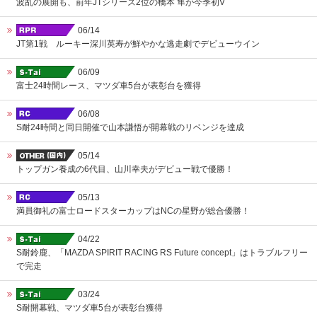
波乱の展開も、前年JTシリーズ2位の橋本 隼が今季初V
06/14
JT第1戦 ルーキー深川英寿が鮮やかな逃走劇でデビューウイン
06/09
富士24時間レース、マツダ車5台が表彰台を獲得
06/08
S耐24時間と同日開催で山本謙悟が開幕戦のリベンジを達成
05/14
トップガン養成の6代目、山川幸夫がデビュー戦で優勝！
05/13
満員御礼の富士ロードスターカップはNCの星野が総合優勝！
04/22
S耐鈴鹿、「MAZDA SPIRIT RACING RS Future concept」はトラブルフリー
で完走
03/24
S耐開幕戦、マツダ車5台が表彰台獲得