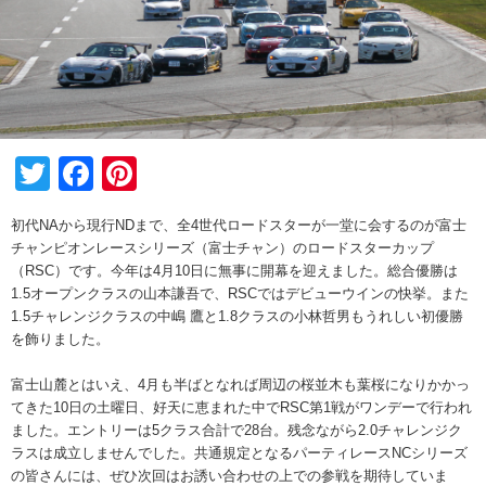
Twitter
Facebook
Pinterest
初代NAから現行NDまで、全4世代ロードスターが一堂に会するのが富士
チャンピオンレースシリーズ（富士チャン）のロードスターカップ
（RSC）です。今年は4月10日に無事に開幕を迎えました。総合優勝は
1.5オープンクラスの山本謙吾で、RSCではデビューウインの快挙。また
1.5チャレンジクラスの中嶋 鷹と1.8クラスの小林哲男もうれしい初優勝
を飾りました。
富士山麓とはいえ、4月も半ばとなれば周辺の桜並木も葉桜になりかかっ
てきた10日の土曜日、好天に恵まれた中でRSC第1戦がワンデーで行われ
ました。エントリーは5クラス合計で28台。残念ながら2.0チャレンジク
ラスは成立しませんでした。共通規定となるパーティレースNCシリーズ
の皆さんには、ぜひ次回はお誘い合わせの上での参戦を期待していま