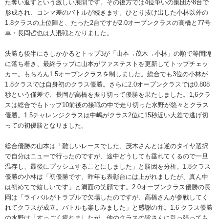
た奪い返すという激しい展開です。その後方では4位争いの集団が8台で
形成され、コンマ差のバトルが続きます。ひとり抜け出した小林以外の
1.8クラスの上位陣と、たった2台ですが2.0オープンクラスの高橋と77号
車・長岡哲也は大混戦となりました。
決勝も後半にさしかかるとトップ3が「山本→茂木→小林」の順で等間隔
に落ち着き、最終ラップに山本がファステストを更新してトップチェッ
カー。もちろん1.5オープンクラスを制しました。総合でも3位の小林が
1.8クラスでは自身初のクラス優勝。さらに2.0オープンクラスでは0.808
秒という僅差で、長岡が高橋を振り切って優勝を果たしました。1,6クラ
スは総合でもトップ10前後の接戦の中で走り切った水野が悠々とクラス
優勝。1.5チャレンジクラスは中嶋がクラス2位に15秒近い大差で逃げ切
っての初優勝となりました。
総合優勝の山本は「難しいレースでした、茂木さんとは逆のタイヤ選択
で自分はニューで行ったのですが、途中どうしても垂れてくるので一旦
温存し、最後にプッシュすることにしました」と勝因を分析。1.8クラス
優勝の小林は「初優勝です。昨年も表彰台には上がれましたが、真ん中
は初めてで嬉しいです」と満面の笑顔です。2.0オープンクラス優勝の長
岡は「ライバルがトラブルで欠場したのですが、高橋さんが参戦してく
れてクラスが成立。バトルも楽しみました」と感謝の弁。1.6 クラス優勝
の水野は「すっごく疲れましたが、他のクラスの皆さんに引っ張っても