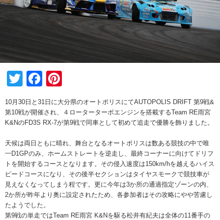
Twitter
Facebook
Pinterest
10月30日と31日に大分県のオートポリスにてAUTOPOLIS DRIFT 第9戦&
第10戦が開催され、４ローターターボエンジンを搭載するTeam RE雨宮
K&NのFD3S RX-7が第9戦で同車として初めて追走で優勝を飾りました。
天候は両日ともに晴れ、舞台となるオートポリスは数ある競技の中で唯
一D1GPのみ、ホームストレートを逆走し、最終コーナーに向けてドリフ
トを開始するコースとなります。その侵入速度は150km/hを越えるハイス
ピードコースになり、その後半セクションはタイヤスモークで競技車が
見えなくなってしまう程です。更に今年は3か所の通過指定ゾーンの内、
2か所が昨年より奥に設定されたため、各参加者はその攻略にやや苦慮し
たようでした。
第9戦の単走では
Team RE雨宮 K&N
を駆る松井有紀夫は全体の11番手の