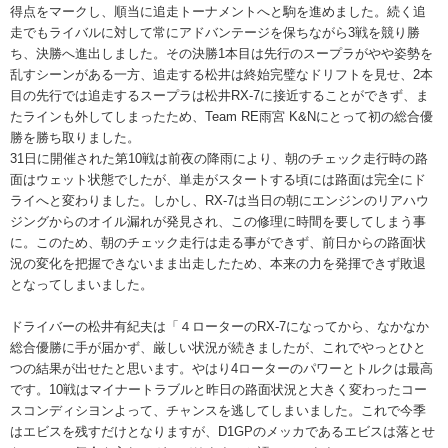
得点をマークし、順当に追走トーナメントへと駒を進めました。続く追
走でもライバルに対して常にアドバンテージを保ちながら3戦を競り勝
ち、決勝へ進出しました。その決勝1本目は先行のスープラがやや姿勢を
乱すシーンがある一方、追走する松井は終始完璧なドリフトを見せ、2本
目の先行では追走するスープラは松井RX-7に接近することができず、ま
たラインも外してしまったため、Team RE雨宮 K&Nにとって初の総合優
勝を勝ち取りました。
31日に開催された第10戦は前夜の降雨により、朝のチェック走行時の路
面はウェット状態でしたが、単走がスタートする頃には路面は完全にド
ライへと変わりました。しかし、RX-7は当日の朝にエンジンのリアハウ
ジングからのオイル漏れが発見され、この修理に時間を要してしまう事
に。このため、朝のチェック走行は走る事ができず、前日からの路面状
況の変化を把握できないまま出走したため、本来の力を発揮できず敗退
となってしまいました。
ドライバーの松井有紀夫は「４ローターのRX-7になってから、なかなか
総合優勝に手が届かず、厳しい状況が続きましたが、これでやっとひと
つの結果が出せたと思います。やはり4ローターのパワーとトルクは最高
です。10戦はマイナートラブルと昨日の路面状況と大きく変わったコー
スコンディシヨンよって、チャンスを逃してしまいました。これで今季
はエビスを残すだけとなりますが、D1GPのメッカであるエビスは落とせ