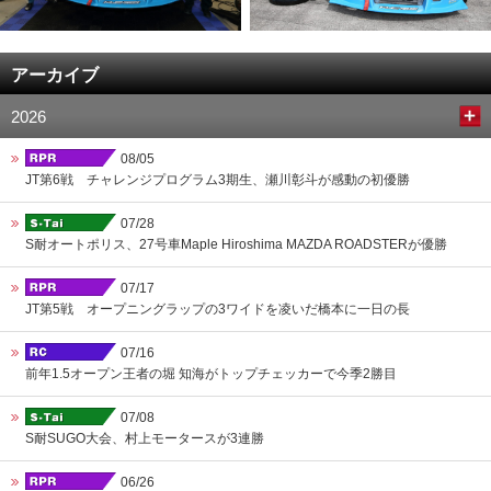
アーカイブ
2026
08/05
JT第6戦 チャレンジプログラム3期生、瀬川彰斗が感動の初優勝
07/28
S耐オートポリス、27号車Maple Hiroshima MAZDA ROADSTERが優勝
07/17
JT第5戦 オープニングラップの3ワイドを凌いだ橋本に一日の長
07/16
前年1.5オープン王者の堀 知海がトップチェッカーで今季2勝目
07/08
S耐SUGO大会、村上モータースが3連勝
06/26