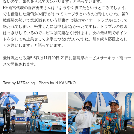
ないので、気合を入れてガンバリます」と語っています。
RE雨宮代表の雨宮勇美さんは「ようやく勝てたというところでしょう。
でも優勝した第9戦の相手がすべてスープラというのは珍しいよね。第9
戦優勝の勢いで第10戦もという筋書きは朝のマイナートラブルによって
絶たれてしまい、松井くんには申し訳なかったですね。トラブルの原因
はっきりしているのでエビスは問題なく行けます。次の最終戦でポイン
トを少しでも上乗せして来季につなげたいですね。引き続き応援よろし
くお願いします」と語っています。
最終戦となる第5-6戦は11月20日-21日に福島県のエビスサーキット南コー
スで開催されます。
Text by MZRacing Photo by N.KANEKO