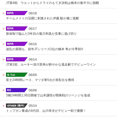
JT第4戦 ウエットからドライのもてぎ決戦は橋本の集中力に脱帽
06/18
チームメイトの活躍に刺激された伊藤 駿が遂に覚醒
06/17
新体制で臨んだ3年目の菊川和真が見事に逃げ切り
06/16
波乱の展開も、前年JTシリーズ2位の橋本 隼が今季初V
06/14
JT第1戦 ルーキー深川英寿が鮮やかな逃走劇でデビューウイン
06/09
富士24時間レース、マツダ車5台が表彰台を獲得
06/08
S耐24時間と同日開催で山本謙悟が開幕戦のリベンジを達成
05/14
トップガン養成の6代目、山川幸夫がデビュー戦で優勝！