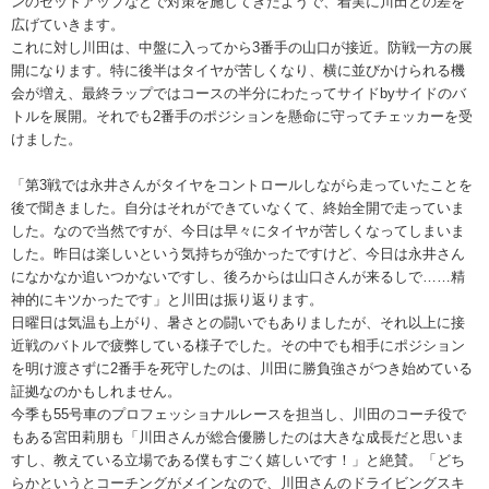
ンのセットアップなどで対策を施してきたようで、着実に川田との差を
広げていきます。
これに対し川田は、中盤に入ってから3番手の山口が接近。防戦一方の展
開になります。特に後半はタイヤが苦しくなり、横に並びかけられる機
会が増え、最終ラップではコースの半分にわたってサイドbyサイドのバ
トルを展開。それでも2番手のポジションを懸命に守ってチェッカーを受
けました。
「第3戦では永井さんがタイヤをコントロールしながら走っていたことを
後で聞きました。自分はそれができていなくて、終始全開で走っていま
した。なので当然ですが、今日は早々にタイヤが苦しくなってしまいま
した。昨日は楽しいという気持ちが強かったですけど、今日は永井さん
になかなか追いつかないですし、後ろからは山口さんが来るしで……精
神的にキツかったです」と川田は振り返ります。
日曜日は気温も上がり、暑さとの闘いでもありましたが、それ以上に接
近戦のバトルで疲弊している様子でした。その中でも相手にポジション
を明け渡さずに2番手を死守したのは、川田に勝負強さがつき始めている
証拠なのかもしれません。
今季も55号車のプロフェッショナルレースを担当し、川田のコーチ役で
もある宮田莉朋も「川田さんが総合優勝したのは大きな成長だと思いま
すし、教えている立場である僕もすごく嬉しいです！」と絶賛。「どち
らかというとコーチングがメインなので、川田さんのドライビングスキ