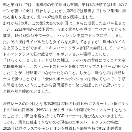
戦と第2戦）では、雨模様の中で川田も奮闘。第1戦の決勝では1周目のス
ピンが響いて4位に終わりましたが、第2戦では最後までトップ集団に加
わる走りを見せて、堂々の2位表彰台を獲得しました。
あれから2カ月。この第2大会での川田は、さらに成長した走りを見せま
した。22日午前の公式予選で、うまく間合いを見つけてベストな走りを
披露。1分47秒342をマークし、セッション中盤でトップに浮上しまし
た。その後はライバルたちもタイムを更新してきますが、川田のタイム
を上回ることができず。エキスパートクラス参戦2大会目にして、ジェン
トルマンクラスで初の総合ポールポジションを獲得しました。
「びっくりしました！」と笑顔の川田。ライバルの背後につくことで空
気抵抗を減らし、ストレートスピードを稼ぐ“スリップストリーム”を活か
したことが、好結果につながったとのこと。しかし、肝心なのは決勝レ
ースで勝つことです。「全体のポールポジションは初めてなので、手順
を間違えないようにこれから宮田選手と一緒に確認したいと思います」
と気を引き締めていました。
決勝レースの1つ目となる第3戦は22日の15時10分にスタート。2番グリッ
ドの#44 山口達雄（NAVUL）がトラブルの影響でピットスタートとなっ
たことで、川田は余裕を持ってTGRコーナーに飛び込んでいきました。
しかし、簡単に独走できないのが現在のエキスパートクラスの特徴。
2019年に同クラスでチャンピオンを獲得した経験を持つ#32 永井秀貴