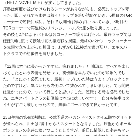
（NETZ NOVEL MIE）が接近してきました。
序盤は何度か並びかけられるシーンがありながらも、必死にトップを守
った川田。それでも永井は着々とトップを追い詰めていき、6周目のTGR
コーナーで逆転に成功。それでも川田は諦めずについていき、8周目の
TGRコーナーで再逆転のリベンジ。トップの座を取り戻しました。
その後も2台によるバトルは各コーナーで繰り広げられ、最終ラップでは
ほぼ1周に渡って接触寸前の接近戦を展開。最終のパナソニックコーナー
を先頭で立ち上がった川田は、わずか0.121秒差で逃げ切り、エキスパー
トクラスでの初優勝を飾りました。
「12周は本当に長かったですね。疲れました」と川田は、すべてを出し
尽くしたという表情を見せつつ、初優勝を喜んでいたのが印象的でし
た。「とにかく必死でした。最初トップにいた時はうまくブロックでき
たのですけど、気づいたら内側にいて抜かれてしまいました。でも間隔
は近かったので、ついて行こうと思いました。逆転する時も必死でした
ね。エキスパートクラス初優勝は本当に嬉しいです！ 自分も後半はタ
イヤがすごく厳しかったので、無事にゴールできて良かったです」
23日午前の第4戦決勝は、公式予選のセカンドベストタイム順でグリッド
が並べられ、川田は2番手からのスタートとなりました。序盤からポール
ポジションの永井に追いつこうとしますが、前日に惜敗した永井もマシ