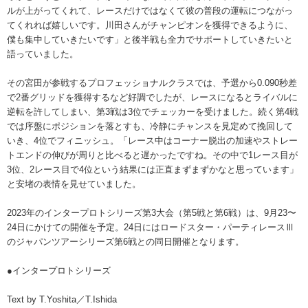
ルが上がってくれて、レースだけではなくて彼の普段の運転につながっ
てくれれば嬉しいです。川田さんがチャンピオンを獲得できるように、
僕も集中していきたいです」と後半戦も全力でサポートしていきたいと
語っていました。
その宮田が参戦するプロフェッショナルクラスでは、予選から0.090秒差
で2番グリッドを獲得するなど好調でしたが、レースになるとライバルに
逆転を許してしまい、第3戦は3位でチェッカーを受けました。続く第4戦
では序盤にポジションを落とすも、冷静にチャンスを見定めて挽回して
いき、4位でフィニッシュ。「レース中はコーナー脱出の加速やストレー
トエンドの伸びが周りと比べると遅かったですね。その中で1レース目が
3位、2レース目で4位という結果には正直まずまずかなと思っています」
と安堵の表情を見せていました。
2023年のインタープロトシリーズ第3大会（第5戦と第6戦）は、9月23〜
24日にかけての開催を予定。24日にはロードスター・パーティレースⅢ
のジャパンツアーシリーズ第6戦との同日開催となります。
●
インタープロトシリーズ
Text by T.Yoshita／T.Ishida