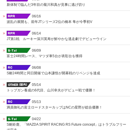
新体制で臨んだ3年目の菊川和真が見事に逃げ切り
06/16
波乱の展開も、前年JTシリーズ2位の橋本 隼が今季初V
06/14
JT第1戦 ルーキー深川英寿が鮮やかな逃走劇でデビューウイン
06/09
富士24時間レース、マツダ車5台が表彰台を獲得
06/08
S耐24時間と同日開催で山本謙悟が開幕戦のリベンジを達成
05/14
トップガン養成の6代目、山川幸夫がデビュー戦で優勝！
05/13
満員御礼の富士ロードスターカップはNCの星野が総合優勝！
04/22
S耐鈴鹿、「MAZDA SPIRIT RACING RS Future concept」はトラブルフリー