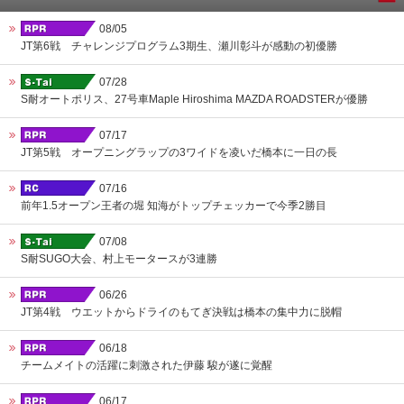
08/05
JT第6戦 チャレンジプログラム3期生、瀬川彰斗が感動の初優勝
07/28
S耐オートポリス、27号車Maple Hiroshima MAZDA ROADSTERが優勝
07/17
JT第5戦 オープニングラップの3ワイドを凌いだ橋本に一日の長
07/16
前年1.5オープン王者の堀 知海がトップチェッカーで今季2勝目
07/08
S耐SUGO大会、村上モータースが3連勝
06/26
JT第4戦 ウエットからドライのもてぎ決戦は橋本の集中力に脱帽
06/18
チームメイトの活躍に刺激された伊藤 駿が遂に覚醒
06/17