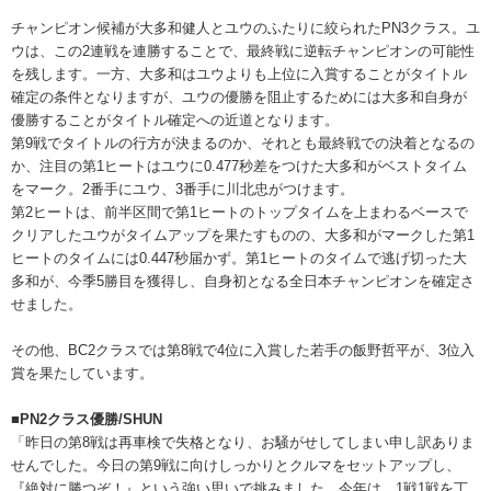
チャンピオン候補が大多和健人とユウのふたりに絞られたPN3クラス。ユ
ウは、この2連戦を連勝することで、最終戦に逆転チャンピオンの可能性
を残します。一方、大多和はユウよりも上位に入賞することがタイトル
確定の条件となりますが、ユウの優勝を阻止するためには大多和自身が
優勝することがタイトル確定への近道となります。
第9戦でタイトルの行方が決まるのか、それとも最終戦での決着となるの
か、注目の第1ヒートはユウに0.477秒差をつけた大多和がベストタイム
をマーク。2番手にユウ、3番手に川北忠がつけます。
第2ヒートは、前半区間で第1ヒートのトップタイムを上まわるベースで
クリアしたユウがタイムアップを果たすものの、大多和がマークした第1
ヒートのタイムには0.447秒届かず。第1ヒートのタイムで逃げ切った大
多和が、今季5勝目を獲得し、自身初となる全日本チャンピオンを確定さ
せました。
その他、BC2クラスでは第8戦で4位に入賞した若手の飯野哲平が、3位入
賞を果たしています。
■PN2クラス優勝/SHUN
「昨日の第8戦は再車検で失格となり、お騒がせしてしまい申し訳ありま
せんでした。今日の第9戦に向けしっかりとクルマをセットアップし、
『絶対に勝つぞ！』という強い思いで挑みました。今年は、1戦1戦を丁