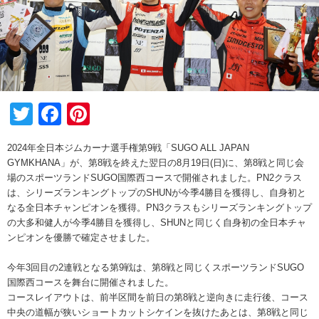
Twitter
Facebook
Pinterest
2024年全日本ジムカーナ選手権第9戦「SUGO ALL JAPAN
GYMKHANA」が、第8戦を終えた翌日の8月19日(日)に、第8戦と同じ会
場のスポーツランドSUGO国際西コースで開催されました。PN2クラス
は、シリーズランキングトップのSHUNが今季4勝目を獲得し、自身初と
なる全日本チャンピオンを獲得。PN3クラスもシリーズランキングトップ
の大多和健人が今季4勝目を獲得し、SHUNと同じく自身初の全日本チャ
ンピオンを優勝で確定させました。
今年3回目の2連戦となる第9戦は、第8戦と同じくスポーツランドSUGO
国際西コースを舞台に開催されました。
コースレイアウトは、前半区間を前日の第8戦と逆向きに走行後、コース
中央の道幅が狭いショートカットシケインを抜けたあとは、第8戦と同じ