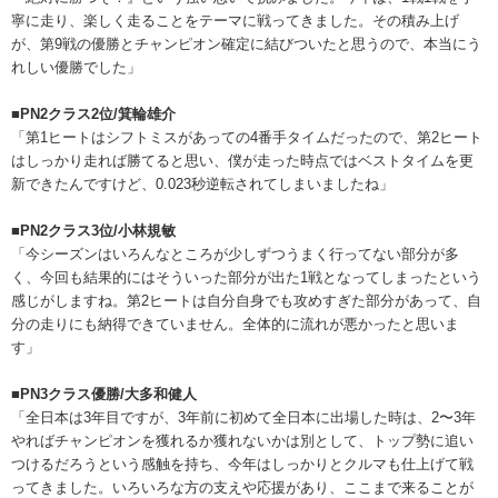
寧に走り、楽しく走ることをテーマに戦ってきました。その積み上げ
が、第9戦の優勝とチャンピオン確定に結びついたと思うので、本当にう
れしい優勝でした」
■PN2クラス2位/箕輪雄介
「第1ヒートはシフトミスがあっての4番手タイムだったので、第2ヒート
はしっかり走れば勝てると思い、僕が走った時点ではベストタイムを更
新できたんですけど、0.023秒逆転されてしまいましたね」
■PN2クラス3位/小林規敏
「今シーズンはいろんなところが少しずつうまく行ってない部分が多
く、今回も結果的にはそういった部分が出た1戦となってしまったという
感じがしますね。第2ヒートは自分自身でも攻めすぎた部分があって、自
分の走りにも納得できていません。全体的に流れが悪かったと思いま
す」
■PN3クラス優勝/大多和健人
「全日本は3年目ですが、3年前に初めて全日本に出場した時は、2〜3年
やればチャンピオンを獲れるか獲れないかは別として、トップ勢に追い
つけるだろうという感触を持ち、今年はしっかりとクルマも仕上げて戦
ってきました。いろいろな方の支えや応援があり、ここまで来ることが