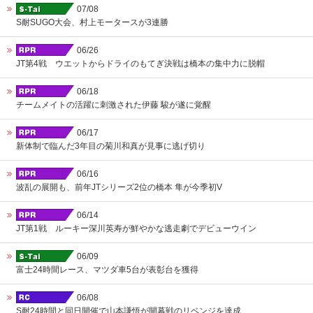
07/08
S耐SUGO大会、村上モータースが3連勝
06/26
JT第4戦 ウエットからドライのもてぎ決戦は橋本の集中力に脱帽
06/18
チームメイトの活躍に刺激された伊藤 駿が遂に覚醒
06/17
新体制で臨んだ3年目の菊川和真が見事に逃げ切り
06/16
波乱の展開も、前年JTシリーズ2位の橋本 隼が今季初V
06/14
JT第1戦 ルーキー深川英寿が鮮やかな逃走劇でデビューウイン
06/09
富士24時間レース、マツダ車5台が表彰台を獲得
06/08
S耐24時間と同日開催で山本謙悟が開幕戦のリベンジを達成