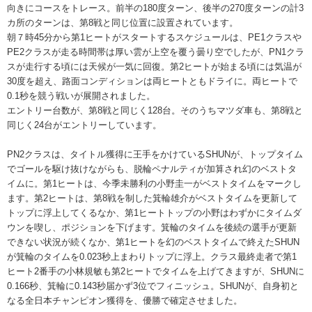
向きにコースをトレース。前半の180度ターン、後半の270度ターンの計3
カ所のターンは、第8戦と同じ位置に設置されています。
朝７時45分から第1ヒートがスタートするスケジュールは、PE1クラスや
PE2クラスが走る時間帯は厚い雲が上空を覆う曇り空でしたが、PN1クラ
スが走行する頃には天候が一気に回復。第2ヒートが始まる頃には気温が
30度を超え、路面コンディションは両ヒートともドライに。両ヒートで
0.1秒を競う戦いが展開されました。
エントリー台数が、第8戦と同じく128台。そのうちマツダ車も、第8戦と
同じく24台がエントリーしています。
PN2クラスは、タイトル獲得に王手をかけているSHUNが、トップタイム
でゴールを駆け抜けながらも、脱輪ペナルティが加算され幻のベストタ
イムに。第1ヒートは、今季未勝利の小野圭一がベストタイムをマークし
ます。第2ヒートは、第8戦を制した箕輪雄介がベストタイムを更新して
トップに浮上してくるなか、第1ヒートトップの小野はわずかにタイムダ
ウンを喫し、ポジションを下げます。箕輪のタイムを後続の選手が更新
できない状況が続くなか、第1ヒートを幻のベストタイムで終えたSHUN
が箕輪のタイムを0.023秒上まわりトップに浮上。クラス最終走者で第1
ヒート2番手の小林規敏も第2ヒートでタイムを上げてきますが、SHUNに
0.166秒、箕輪に0.143秒届かず3位でフィニッシュ。SHUNが、自身初と
なる全日本チャンピオン獲得を、優勝で確定させました。