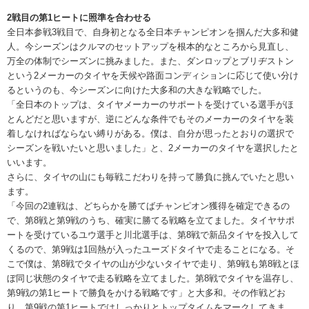
2戦目の第1ヒートに照準を合わせる
全日本参戦3戦目で、自身初となる全日本チャンピオンを掴んだ大多和健
人。今シーズンはクルマのセットアップを根本的なところから見直し、
万全の体制でシーズンに挑みました。また、ダンロップとブリヂストン
という2メーカーのタイヤを天候や路面コンディションに応じて使い分け
るというのも、今シーズンに向けた大多和の大きな戦略でした。
「全日本のトップは、タイヤメーカーのサポートを受けている選手がほ
とんどだと思いますが、逆にどんな条件でもそのメーカーのタイヤを装
着しなければならない縛りがある。僕は、自分が思ったとおりの選択で
シーズンを戦いたいと思いました」と、2メーカーのタイヤを選択したと
いいます。
さらに、タイヤの山にも毎戦こだわりを持って勝負に挑んでいたと思い
ます。
「今回の2連戦は、どちらかを勝てばチャンピオン獲得を確定できるの
で、第8戦と第9戦のうち、確実に勝てる戦略を立てました。タイヤサポ
ートを受けているユウ選手と川北選手は、第8戦で新品タイヤを投入して
くるので、第9戦は1回熱が入ったユーズドタイヤで走ることになる。そ
こで僕は、第8戦でタイヤの山が少ないタイヤで走り、第9戦も第8戦とほ
ぼ同じ状態のタイヤで走る戦略を立てました。第8戦でタイヤを温存し、
第9戦の第1ヒートで勝負をかける戦略です」と大多和。その作戦どお
り、第9戦の第1ヒートではしっかりとトップタイムをマークしてきま