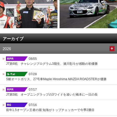
アーカイブ
2026
08/05
JT第6戦 チャレンジプログラム3期生、瀬川彰斗が感動の初優勝
07/28
S耐オートポリス、27号車Maple Hiroshima MAZDA ROADSTERが優勝
07/17
JT第5戦 オープニングラップの3ワイドを凌いだ橋本に一日の長
07/16
前年1.5オープン王者の堀 知海がトップチェッカーで今季2勝目