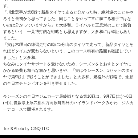
す。
「川北選手が第8戦で新品タイヤで走ると分かった時、絶対逆のことをや
ろうと最初から思ってました。同じことをやって常に勝てる相手ではな
いのは分かっていますから」と大多和。ライバルと正反対のことで勝負
するという、一見博打的な戦略とも思えますが、大多和には確証もあり
ました。
「実は木曜日の練習走行の時に3分山のタイヤで走って、新品タイヤとそ
れほどタイムが変わらないという、このコース特有の路面も確認してい
ました」と大多和。
ちなみにタイヤサポートを受けないため、シーズンをとおすとタイヤに
かかる経費も相当な額かと思いきや、「実は今シーズン、3セットのタイ
ヤで第9戦まで戦うことができました」と大多和。規格外の戦略で、念願
の全日本チャンピオンを引き寄せました。
今シーズンの全日本ジムカーナ最終戦となる第10戦は、9月7日(土)〜8日
(日)に愛媛県上浮穴郡久万高原町郊外のハイランドパークみかわ ジムカ
ーナコースで開催されます。
Text&Photo by CINQ LLC