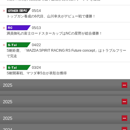
05/14
トップガン養成の6代目、山川幸夫がデビュー戦で優勝！
05/13
満員御礼の富士ロードスターカップはNCの星野が総合優勝！
04/22
S耐鈴鹿、「MAZDA SPIRIT RACING RS Future concept」はトラブルフリー
で完走
03/24
S耐開幕戦、マツダ車5台が表彰台獲得
2025
2025
2025
2024