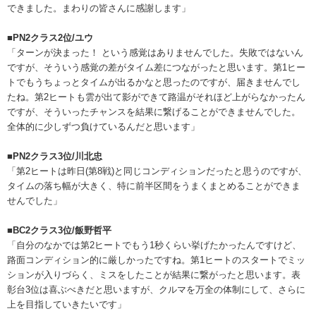
できました。まわりの皆さんに感謝します」
■PN2クラス2位/ユウ
「ターンが決まった！ という感覚はありませんでした。失敗ではないん
ですが、そういう感覚の差がタイム差につながったと思います。第1ヒー
トでもうちょっとタイムが出るかなと思ったのですが、届きませんでし
たね。第2ヒートも雲が出て影ができて路温がそれほど上がらなかったん
ですが、そういったチャンスを結果に繋げることができませんでした。
全体的に少しずつ負けているんだと思います」
■PN2クラス3位/川北忠
「第2ヒートは昨日(第8戦)と同じコンディションだったと思うのですが、
タイムの落ち幅が大きく、特に前半区間をうまくまとめることができま
せんでした」
■BC2クラス3位/飯野哲平
「自分のなかでは第2ヒートでもう1秒くらい挙げたかったんですけど、
路面コンディション的に厳しかったですね。第1ヒートのスタートでミッ
ションが入りづらく、ミスをしたことが結果に繋がったと思います。表
彰台3位は喜ぶべきだと思いますが、クルマを万全の体制にして、さらに
上を目指していきたいです」