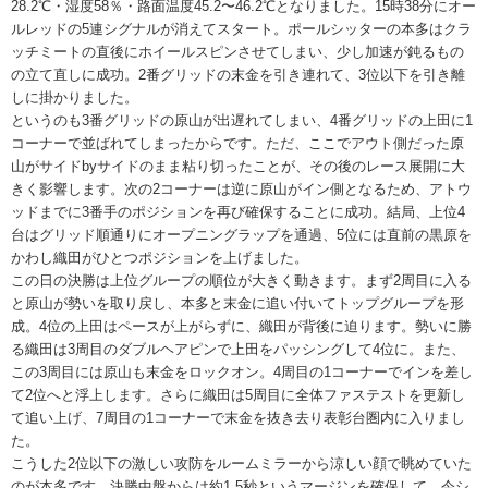
28.2℃・湿度58％・路面温度45.2〜46.2℃となりました。15時38分にオー
ルレッドの5連シグナルが消えてスタート。ポールシッターの本多はクラ
ッチミートの直後にホイールスピンさせてしまい、少し加速が鈍るもの
の立て直しに成功。2番グリッドの末金を引き連れて、3位以下を引き離
しに掛かりました。
というのも3番グリッドの原山が出遅れてしまい、4番グリッドの上田に1
コーナーで並ばれてしまったからです。ただ、ここでアウト側だった原
山がサイドbyサイドのまま粘り切ったことが、その後のレース展開に大
きく影響します。次の2コーナーは逆に原山がイン側となるため、アトウ
ッドまでに3番手のポジションを再び確保することに成功。結局、上位4
台はグリッド順通りにオープニングラップを通過、5位には直前の黒原を
かわし織田がひとつポジションを上げました。
この日の決勝は上位グループの順位が大きく動きます。まず2周目に入る
と原山が勢いを取り戻し、本多と末金に追い付いてトップグループを形
成。4位の上田はペースが上がらずに、織田が背後に迫ります。勢いに勝
る織田は3周目のダブルヘアピンで上田をパッシングして4位に。また、
この3周目には原山も末金をロックオン。4周目の1コーナーでインを差し
て2位へと浮上します。さらに織田は5周目に全体ファステストを更新し
て追い上げ、7周目の1コーナーで末金を抜き去り表彰台圏内に入りまし
た。
こうした2位以下の激しい攻防をルームミラーから涼しい顔で眺めていた
のが本多です。決勝中盤からは約1.5秒というマージンを確保して、今シ