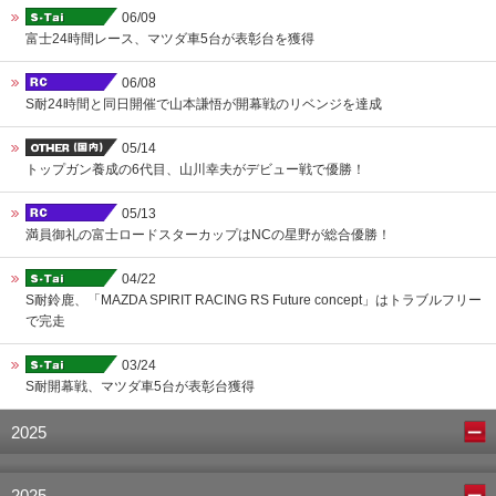
06/09
富士24時間レース、マツダ車5台が表彰台を獲得
06/08
S耐24時間と同日開催で山本謙悟が開幕戦のリベンジを達成
05/14
トップガン養成の6代目、山川幸夫がデビュー戦で優勝！
05/13
満員御礼の富士ロードスターカップはNCの星野が総合優勝！
04/22
S耐鈴鹿、「MAZDA SPIRIT RACING RS Future concept」はトラブルフリー
で完走
03/24
S耐開幕戦、マツダ車5台が表彰台獲得
2025
2025