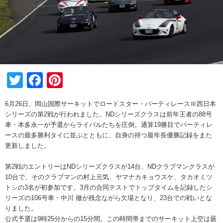
Twitter
Facebook
Pinterest
6月26日、岡山国際サーキットでロードスター・パーティレースⅢ西日本
シリーズの第2戦が行われました。NDシリーズクラスは前年王者の88号
車・本多永一が予選からライバルたちを圧倒。通算19勝目でパーティレ
ースの最多勝利タイに並ぶとともに、自身の持つ最年長優勝記録をまた
更新しました。
第2戦のエントリーはNDシリーズクラスが14台、NDクラブマンクラスが
10台で、そのクラブマンの村上元気、ヤマナカキョウスケ、タカオミツ
トシの3名が初参加です。3月の合同テストでトップタイムを記録したシ
リーズの106号車・中川 徹が残念ながら欠場となり、23台での戦いとな
りました。
公式予選は9時25分からの15分間。この時間帯までのサーキット上空は曇