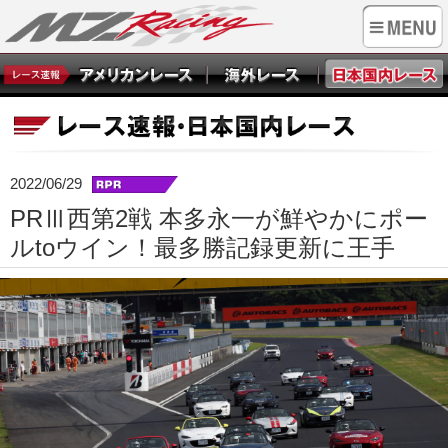
2022/06/29
PRⅢ西第2戦 本多永一が鮮やかにポー
ルtoウイン！最多勝記録更新に王手