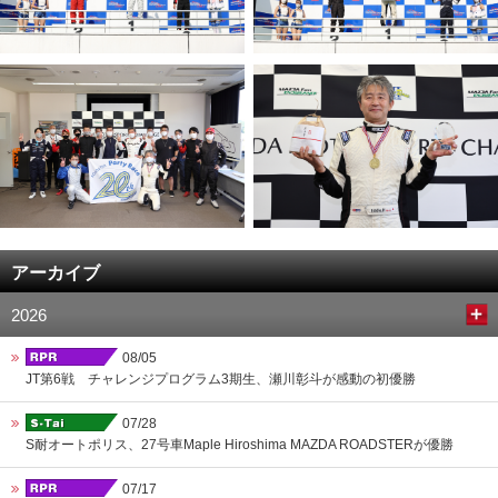
アーカイブ
2026
08/05
JT第6戦 チャレンジプログラム3期生、瀬川彰斗が感動の初優勝
07/28
S耐オートポリス、27号車Maple Hiroshima MAZDA ROADSTERが優勝
07/17