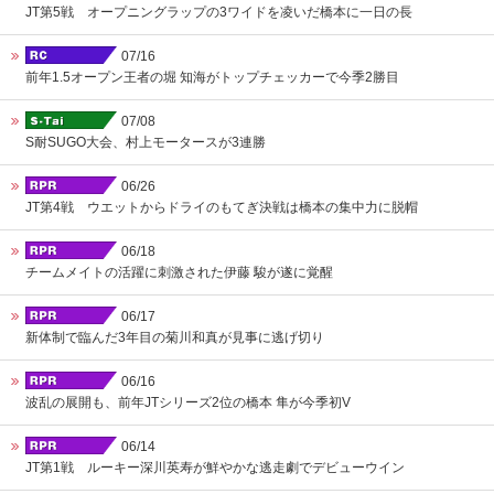
JT第5戦 オープニングラップの3ワイドを凌いだ橋本に一日の長
07/16
前年1.5オープン王者の堀 知海がトップチェッカーで今季2勝目
07/08
S耐SUGO大会、村上モータースが3連勝
06/26
JT第4戦 ウエットからドライのもてぎ決戦は橋本の集中力に脱帽
06/18
チームメイトの活躍に刺激された伊藤 駿が遂に覚醒
06/17
新体制で臨んだ3年目の菊川和真が見事に逃げ切り
06/16
波乱の展開も、前年JTシリーズ2位の橋本 隼が今季初V
06/14
JT第1戦 ルーキー深川英寿が鮮やかな逃走劇でデビューウイン