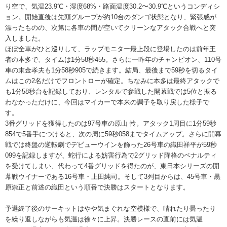
り空で、気温23.9℃・湿度68%・路面温度30.2〜30.9℃というコンディシ
ョン。開始直後は先頭グループが約10台のダンゴ状態となり、緊張感が
漂ったものの、次第に各車の間が空いてクリーンなアタック合戦へと突
入しました。
ほぼ全車がひと巡りして、ラップモニター最上段に登場したのは前年王
者の本多で、タイムは1分58秒455。さらに一昨年のチャンピオン、110号
車の末金孝夫も1分58秒905で続きます。結局、最後まで59秒を切るタイ
ムはこの2名だけでフロントローが確定。ちなみに本多は最終アタックで
も1分58秒台を記録しており、レンタルで参戦した開幕戦では5位と振る
わなかっただけに、今回はマイカーで本来の調子を取り戻した様子で
す。
3番グリッドを獲得したのは97号車の原山 怜。アタック1周目に1分59秒
854で5番手につけると、次の周に59秒058までタイムアップ。さらに開幕
戦では終盤の逆転劇でデビューウインを飾った26号車の織田祥平が59秒
099を記録しますが、蛇行による妨害行為で2グリッド降格のペナルティ
を受けてしまい、代わって4番グリッドを得たのが、東日本シリーズの開
幕戦ウイナーである16号車・上田純司。そして3列目からは、45号車・黒
原崇正と前述の織田という順番で決勝はスタートとなります。
予選終了後のサーキットはやや気まぐれな空模様で、晴れたり曇ったり
を繰り返しながらも気温は徐々に上昇。決勝レースの直前には気温