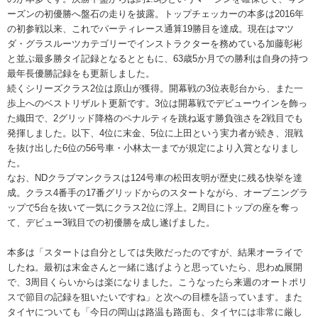
ーズンの初優勝へ盤石の走りを披露。トップチェッカーの本多は2016年
の初参戦以来、これでパーティレース通算19勝目を達成。現在はマツ
ダ・グラスルーツカテゴリーでインストラクターを務めている加藤彰彬
と並ぶ最多勝タイ記録となるとともに、63歳5か月での勝利は自身の持つ
最年長優勝記録をも更新しました。
続くシリーズクラス2位は原山が獲得。開幕戦の3位表彰台から、また一
歩上へのベストリザルト更新です。3位は開幕戦でデビューウインを飾っ
た織田で、2グリッド降格のペナルティを跳ね返す勝負強さを2戦目でも
発揮しました。以下、4位に末金、5位に上田という実力者が続き、混戦
を抜け出した6位の56号車・小林太一までが規定により入賞となりまし
た。
なお、NDクラブマンクラスは124号車の松田友明が歴史に残る快挙を達
成。クラス4番手の17番グリッドからのスタートながら、オープニングラ
ップで5台を抜いて一気にクラス2位に浮上。2周目にトップの座を奪っ
て、デビュー3戦目での初優勝を成し遂げました。
本多は「スタートは自分としては失敗だったのですが、結果オーライで
したね。最初は末金さんと一緒に逃げようと思っていたら、思わぬ展開
で、3周目くらいからは楽になりました。こうなったら来週のオートポリ
スで節目の記録を狙いたいですね」と次への目標を語っています。また
タイヤについても「今日の岡山は路温も路面も、タイヤには非常に厳し