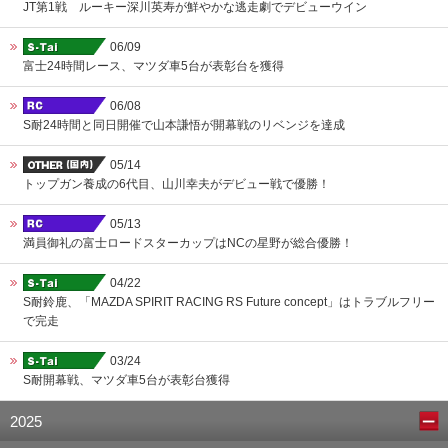
JT第1戦 ルーキー深川英寿が鮮やかな逃走劇でデビューウイン
06/09
富士24時間レース、マツダ車5台が表彰台を獲得
06/08
S耐24時間と同日開催で山本謙悟が開幕戦のリベンジを達成
05/14
トップガン養成の6代目、山川幸夫がデビュー戦で優勝！
05/13
満員御礼の富士ロードスターカップはNCの星野が総合優勝！
04/22
S耐鈴鹿、「MAZDA SPIRIT RACING RS Future concept」はトラブルフリー
で完走
03/24
S耐開幕戦、マツダ車5台が表彰台獲得
2025