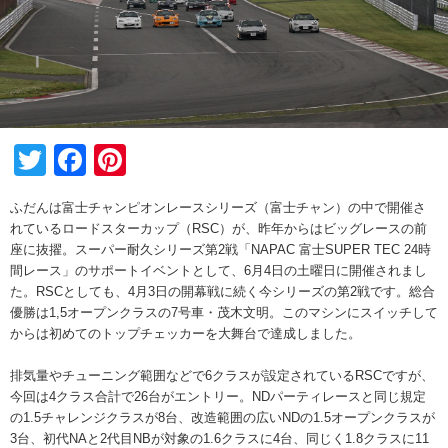
Twitter
Facebook
Pinterest
ふだんは富士チャンピオンレースシリーズ（富士チャン）の中で開催さ
れているロードスターカップ（RSC）が、昨年からはビッグレースの前
座に抜擢。スーパー耐久シリーズ第2戦「NAPAC 富士SUPER TEC 24時
間レース」のサポートイベントとして、6月4日の土曜日に開催されまし
た。RSCとしても、4月3日の開幕戦に続く今シリーズの第2戦です。総合
優勝は1,5オープンクラスの7号車・茂木文明。このマシンにスイッチして
からは初めてのトップチェッカーを大舞台で達成しました。
排気量やチューニング範囲などで6クラスが設定されているRSCですが、
今回は4クラス合計で26台がエントリー。NDパーティレースと同じ規定
の1.5チャレンジクラスが8台、改造範囲の広いNDの1.5オープンクラスが
3台、初代NAと2代目NBが対象の1.6クラスに4台、同じく1.8クラスに11