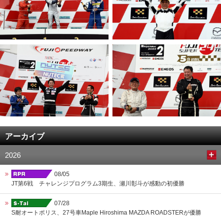
アーカイブ
2026
08/05
JT第6戦 チャレンジプログラム3期生、瀬川彰斗が感動の初優勝
07/28
S耐オートポリス、27号車Maple Hiroshima MAZDA ROADSTERが優勝