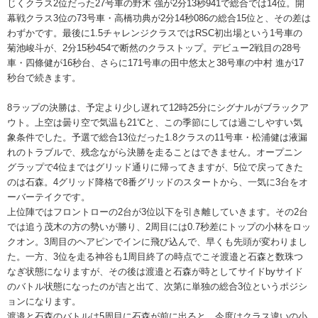
じくクラス2位だった27号車の野木 強が2分13秒941で総合では14位。開
幕戦クラス3位の73号車・高橋功典が2分14秒086の総合15位と、その差は
わずかです。最後に1.5チャレンジクラスではRSC初出場という1号車の
菊池峻斗が、2分15秒454で断然のクラストップ。デビュー2戦目の28号
車・四條健が16秒台、さらに171号車の田中悠太と38号車の中村 進が17
秒台で続きます。
8ラップの決勝は、予定より少し遅れて12時25分にシグナルがブラックア
ウト。上空は曇り空で気温も21℃と、この季節にしては過ごしやすい気
象条件でした。予選で総合13位だった1.8クラスの11号車・松浦健は液漏
れのトラブルで、残念ながら決勝を走ることはできません。オープニン
グラップで4位まではグリッド通りに帰ってきますが、5位で戻ってきた
のは石森。4グリッド降格で8番グリッドのスタートから、一気に3台をオ
ーバーテイクです。
上位陣ではフロントローの2台が3位以下を引き離していきます。その2台
では追う茂木の方の勢いが勝り、2周目には0.7秒差にトップの小林をロッ
クオン。3周目のヘアピンでインに飛び込んで、早くも先頭が変わりまし
た。一方、3位を走る神谷も1周目終了の時点でこそ渡邉と石森と数珠つ
なぎ状態になりますが、その後は渡邉と石森が時としてサイドbyサイド
のバトル状態になったのが吉と出て、次第に単独の総合3位というポジシ
ョンになります。
渡邉と石森のバトルは5周目に石森が前に出ると、今度はクラス違いの小