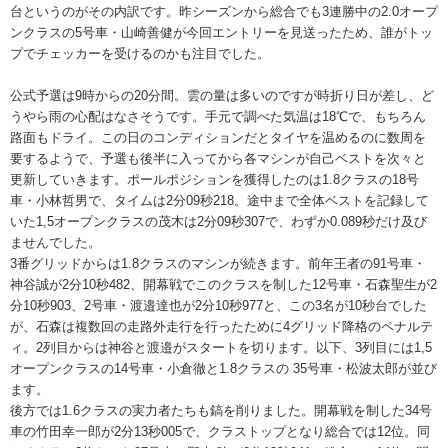
台というのがその内訳です。昨シーズンから総合でも3連勝中の2.0オープ
ンクラスの5号車・山崎善健が今回エントリーを見送ったため、誰がトッ
プでチェッカーを受けるのかも注目でした。
公式予選は9時からの20分間。雲の量は多いのですが時折り日が差し、ど
うやら雨の心配はなさそうです。手元で調べた気温は18℃で、もちろん
路面もドライ。この日のコンディションだとタイヤを温めるのに数周を
要するようで、予選も後半に入ってから各マシンが自己ベストを次々と
更新していきます。ポールポジションを獲得したのは1.8クラスの18号
車・小林哲男で、タイムは2分09秒218。途中まで全体ベストを記録して
いた1,5オープンクラスの茂木は2分09秒307で、わずか0.089秒だけ及び
ませんでした。
3番グリッドからは1.8クラスのマシンが続きます。前年王者の91号車・
神谷誠が2分10秒482、開幕戦でこのクラスを制した12号車・石森聖生が2
分10秒903、2号車・渡邉達也が2分10秒977と、この3名が10秒台でした
が、石森は複数回の走路外走行を行ったために4グリッド降格のペナルテ
ィ。2列目からは神谷と渡邉がスタートを切ります。以下、3列目には1,5
オープンクラスの14号車・小倉徹と1.8クラスの 35号車・松波太郎が並び
ます。
後方では1.6クラスの実力者たちも鎬を削りました。開幕戦を制した34号
車の竹田幸一郎が2分13秒005で、クラストップとなり総合では12位。同