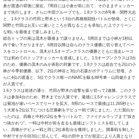
倉が渡邉の背後に接近。7周目には小倉が前に出て、そのままチェッカー
まで先行します。さらに中団グループでも、1.8クラスの8号車・関野大志
と、1.6クラスの竹田と野木という3台の異種格闘技バトルが勃発。とくに
関野と竹田はお互いに速いところが異なることを承知した上でクリーン
な戦いを最後まで楽しみました。
総合トップの座は茂木が最後まで譲りません。5周目までは小林が1秒以
内で食い下がりますが、6周目以降は自らのクラス優勝に切り替えてペー
スをコントロール。茂木が1,5オープンクラスの優勝とともに混走レース
では初めてのトップチェッカーを達成しました。1,5オープンクラスは3台
のため、優勝の茂木のみが表彰の対象です。1.8クラスは総合でも2位の小
林が今季初優勝。以下、2位の神谷と3位の石森がポディウムに登壇。さ
らに4位の渡邉と、5位でクラス唯一のNA8Cを駆る88号車・山田健介まで
が入賞です。
1.6クラスは前述の通り、竹田が野木の追撃を振り切って2連勝。このクラ
スは参加4台のため、野木までが入賞です。最後に1.5チャレンジクラスで
は菊池が速いペースでリードを拡大。8周のレースで最後は11.265秒とい
う大差を2位以下につける圧勝劇をデビュー戦で演じました。ただ面白か
ったのは、四條と中村の2位を争うバトルで、ファイナルラップまで“抜き
つ抜かれつ”。一時は中村が前を走るも最後はシフトミスを犯してしま
い、四條がデビュー戦と同じ2位表彰台を獲得しました。開幕戦を制した
中村ですが今回3位に甘んじて、4位の田中までが規定により入賞となり