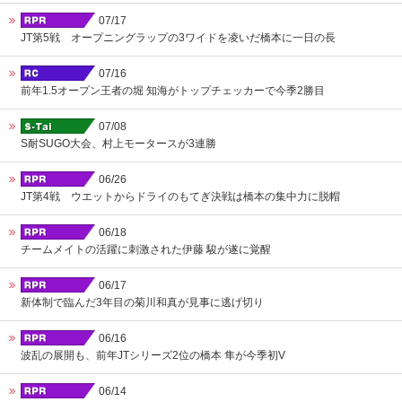
07/17
JT第5戦 オープニングラップの3ワイドを凌いだ橋本に一日の長
07/16
前年1.5オープン王者の堀 知海がトップチェッカーで今季2勝目
07/08
S耐SUGO大会、村上モータースが3連勝
06/26
JT第4戦 ウエットからドライのもてぎ決戦は橋本の集中力に脱帽
06/18
チームメイトの活躍に刺激された伊藤 駿が遂に覚醒
06/17
新体制で臨んだ3年目の菊川和真が見事に逃げ切り
06/16
波乱の展開も、前年JTシリーズ2位の橋本 隼が今季初V
06/14