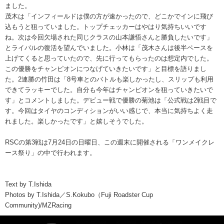
ました。
茂木は「インフィールドは僕の方が速かったので、どこかでインに飛び
込もうと狙っていました。トップチェッカーはやはり気持ちいいです
ね。次は今回欠場された同じクラスの山本謙悟さんと勝負したいです」
とライバルの復活を望んでいました。小林は「茂木さんは後半ペースを
上げてくると思っていたので、先に行ってもらったのは想定内でした。
この優勝をチャンピオンにつなげていきたいです」と目標を語りまし
た。2連勝の竹田は「8号車とのバトルも楽しかったし、スリップも利用
できてラッキーでした。自分も今年はチャンピオンを狙っていきたいで
す」とコメントしました。デビュー戦で優勝の菊池は「公式戦は2戦目で
す。今回はタイヤのコンディションがいい感じで、本当に気持ちよく走
れました。楽しかったです」と嬉しそうでした。
RSCの第3戦は7月24日の日曜日、この週末に開催される「ワンメイクレ
ース祭り」の中で行われます。
Text by T.Ishida
Photos by T.Ishida／S.Kokubo（Fuji Roadster Cup
Community)/MZRacing