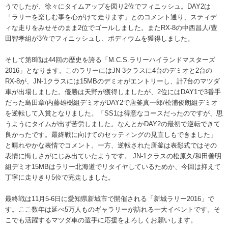
うでしたが、徐々にタイムアップを図り2位でフィニッシュ。DAY2は
「ラリーを楽しむ事を心がけて走ります」とのコメント通り、スティデ
ィな走りをみせそのまま2位でゴールしました。またRX-8の中西昌人/豊
田智孝組が3位でフィニッシュし、ポディウムを獲得しました。
そして第8戦は44回の歴史を誇る「M.C.S.ラリーハイランドマスターズ
2016」となります。このラリーにはJN-3クラスに4台のデミオと2台の
RX-8が、JN-1クラスには15MBのデミオがエントリーし、計7台のマツダ
車が出場しました。優勝は天野が獲得しましたが、2位にはDAY1で3番手
だった島田章/内藤雄樹組デミオがDAY2で唐釜真一郎/松浦俊朗組デミオ
を逆転して入賞となりました。「SS1は得意なコースだったのですが、思
うようにタイムが出ず苦労しました。なんとかDAY2の最初で逆転できて
良かったです。最終戦に向けてのセッティングの見直しもできました」
と晴れやかな表情でコメント。一方、逆転された唐釜は表彰式ではその
表情に悔しさがにじみ出ていたようです。 JN-1クラスの松原久/和田善明
組デミオ15MBはラリー北海道でリタイヤしているためか、今回は抑えて
丁寧に走りきり5位で完走しました。
最終戦は11月5-6日に愛知県新城市で開催される「新城ラリー2016」で
す。ここ数年は延べ5万人ものギャラリーが訪れる一大イベントです。そ
こでも活躍するマツダ車の選手に応援をよろしくお願いします。