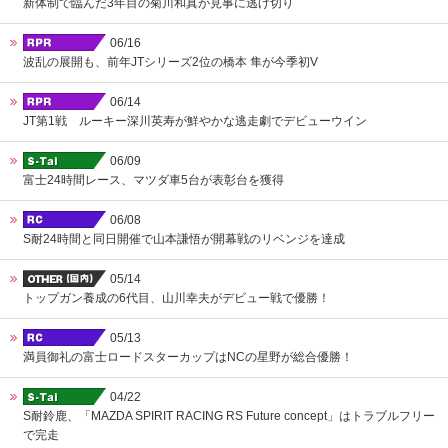
新体制で臨んだ3年目の菊川和真が見事に逃げ切り
06/16
波乱の展開も、前年JTシリーズ2位の橋本 隼が今季初V
06/14
JT第1戦 ルーキー深川英寿が鮮やかな逃走劇でデビューウイン
06/09
富士24時間レース、マツダ車5台が表彰台を獲得
06/08
S耐24時間と同日開催で山本謙悟が開幕戦のリベンジを達成
05/14
トップガン養成の6代目、山川幸夫がデビュー戦で優勝！
05/13
満員御礼の富士ロードスターカップはNCの星野が総合優勝！
04/22
S耐鈴鹿、「MAZDA SPIRIT RACING RS Future concept」はトラブルフリー
で完走