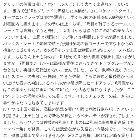
グリッドの佐藤は激しくホイールスピンして大きく出遅れてしまいま
す。 後方では10番グリッドに降格した高橋がまさにロケットスタート。
オープニングラップは4位で通過し、早くも3位の沢崎を0.589秒差という
射程圏内に捉えます。その勢いは止まらず、2周目が終了するホームスト
レートでは高橋が楽々と先行し、3周目からは徐々にこの2台の差が広が
っていきます。 上田と横田のトップ争いは4周目にドラマが起きました。
バックストレートの加速で勝った横田が馬の背コーナーでアウトからの
横並びに成功すると、次のSPインで上田は横田のためにスペースを残し
ます。もちろん上田も諦めず、0.1秒から0.2秒の僅差で横田に追いすがり
ますが、7周目あたりからは高橋が背後に迫ってきてトップグループが3
台となり、再度の逆転はかないませんでした。 さて、沢崎の後方では丸
山とスタートの失敗から挽回してきた佐藤、さらに兼原と最後尾から追
い上げた石井の4台によるバトルが中盤以降にヒートアップ。6周目から
はこの集団が沢崎に追いついて5台という大きな塊になりましたが、ここ
はベテランの沢崎が粘って先着します。そしてチェッカーの後、さらに
事件がふたつも起きてしまいます。
ひとつは上田が最後、高橋の追撃を受けた際に危険行為を犯したという
判定です。上田にはこれで35秒加算というペナルティが課されてしまい
ました。もうひとつは佐藤の4号車と丸山の112号車に車両規定違反（キ
ャンバー角）が発覚。こちらは残念ながら失格という処分です。 その結
果、優勝は横田で変わりませんが、2位には高橋、3位には沢崎が繰り上