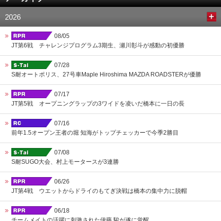
2026
08/05
JT第6戦 チャレンジプログラム3期生、瀬川彰斗が感動の初優勝
07/28
S耐オートポリス、27号車Maple Hiroshima MAZDA ROADSTERが優勝
07/17
JT第5戦 オープニングラップの3ワイドを凌いだ橋本に一日の長
07/16
前年1.5オープン王者の堀 知海がトップチェッカーで今季2勝目
07/08
S耐SUGO大会、村上モータースが3連勝
06/26
JT第4戦 ウエットからドライのもてぎ決戦は橋本の集中力に脱帽
06/18
チームメイトの活躍に刺激された伊藤 駿が遂に覚醒