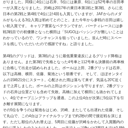
がりました。同様に4位には石井、5位には兼原、6位には52号車の古田孝
一が入賞となりました。沢崎は2017年の東日本第1戦と第3戦、さらに北
日本の第2戦と第4戦で4位に計4回も入賞していますが、JAFからのメダ
ルがもらえる3位入賞は初めてとのこと。また今年から参戦の古田は嬉し
い初入賞です。 キャリア豊富なベテランですが、パーティレースには参
戦3戦目での初優勝となった横田は「SUGOはパッシングが難しいことは
わかっているので、ワンチャンスを狙っていました。並んだ時にスペー
スを残していただいたので感謝ですね」と語りました。
第4戦のグリッドは、第3戦のように最低重量違反によるグリッド降格は
ありません。また第3戦で失格となった4号車と112号車も決勝前の再車検
に合格して出走が認められました。ポールは上田、2番グリッドは石井、
以下は高橋、横田、佐藤、菊池という順番です。 そして、ほぼオンタイ
ムの15時21分にスタート。心配された雨は落ちて来ず、気温も20℃近く
まで上昇しました。ポールの上田はポジションを守りますが、2番グリッ
ドの石井は位置どりも含めて失敗。高橋に加えて横田にも抜かれてしま
い、4位でオープニングラップを通過。この上位4台が次第に5位以下を引
き離す展開になります。
その5位を争うのは菊池をはじめ、沢崎、またしても出遅れた佐藤、そし
て丸山で、この4台はファイナルラップまで約2秒の間で接近戦を演じま
す。ただし順位の入れ替えは、5周目に佐藤が沢崎をかわして入賞圏内の
6位に浮上したのみとなりました。 一方でトップ争いは3周目までは0.8秒