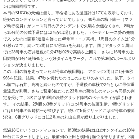
ンは前回同様です。
本日のSUGOの天候は曇り。車検場にある温度計は17℃を表示しており、
絶好のコンディションと言っていいでしょう。40号車の梅下隆一（マツ
ダ執行役員）がレース前日のアクシデントで欠場を余儀なくされ、8時か
ら15分間の公式予選には12台が出場しました。 パーティレース勢の先頭
で入ったのは開幕2連勝を飾った48号車・ニノ高橋。1周目のタイムは1分
47秒772 で、続いて2周目に47秒157を記録します。同じアタック１周目
では28号車の石井達也が1分47秒028で高橋を上回り、さらに16号車の上
田純司が1分46秒645という好タイムをマーク。これで第3戦のポールポジ
ションが決まりました。
この上田の前を走っていた32号車の横田剛は、アタック2周目に1分46秒
966を記録。結局、47秒を切れたのはこのふたりのみでした。以下、タイ
ム順では石井、高橋と続いたのですが、予選後の車検で2台ともに最低重
量違反が判明。さらに暫定6位だった23号車の菊池仁のマシンも同様の判
定を受けて、3名には第3戦の決勝グリッド降格のペナルティが課されま
す。 その結果、2列目の3番グリッドには4号車の佐藤朱伊、4番グリッド
には91号車の沢崎祐一が並びます。続いて5番グリッドには82号車の兼原
洋治、6番グリッドには112号車の丸山友輝が繰り上がりました。
気温18℃というコンディションで、第3戦の決勝はほぼオンタイムの10時
56分にスタートしました。最前列の上田と横田は順位を守りますが、3番