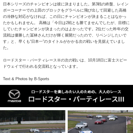
日本シリーズのチャンピオンは彼に決まりました。第3戦の終盤、レイン
ボーコーナーでの上田のブロックをグラベルに飛び出して回避した高橋
の冷静な対応がなければ、この日にチャンピオンが決まることはなかっ
たかもしれません。 高橋は「今日は2戦とも勝てませんでしたが、目標に
していたチャンピオンが決まったのはよかったです。2位だった昨年の交
流戦は優勝した冨林さんだけが輝く展開だったので、リベンジしたいで
す」と、早くも“日本一”のタイトルがかかる次の戦いを見据えていまし
た。
ロードスター・パーティレースⅢの次の戦いは、10月18日に富士スピー
ドウェイで行われる交流戦となっています。
Text & Photos by B-Sports