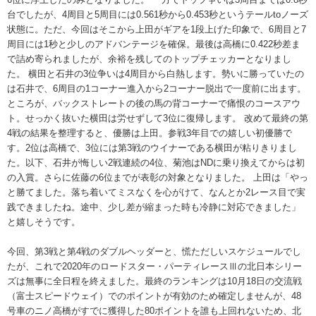
台でしたが、4周目と5周目には0.561秒から0.453秒というテールtoノーズ
状態に。ただ、今回はそこから上田がギアを1段上げた印象で、6周目と7
周目には1秒と少しのアドバンテージを確保。最後は高橋に0.422秒差ま
で詰め寄られましたが、余裕を残してのトップチェッカーとなりまし
た。 横田と石井の3位争いは4周目から白熱します。勢いに勝っていたの
は石井で、6周目の1コーナー進入から2コーナー脱出で一度前に出ます。
ところが、バックストレートの後の馬の背コーナーで痛恨のコースアウ
ト。せっかく抜いた横田は労せずして3位に復帰します。 改めて最終の第
4戦の結果を整理すると、優勝は上田。参戦3年目での嬉しい初優勝で
す。2位は高橋で、3位には第3戦のウイナーである横田が粘りきりまし
た。以下、石井が悔しい2戦連続の4位、菊池はNDに乗り換えてからは初
の入賞。さらに佐藤の6位までが表彰の対象となりました。 上田は「やっ
と勝てました。落ち着いてミスなくを心がけて、なんとか2レース目で実
践できましたね。途中、少し差が縮まった時も冷静に対応できました」
と嬉しそうです。
今回、第3戦と第4戦のダブルヘッダーと、慌ただしいスケジュールでし
たが、これで2020年のロードスター・パーティレースⅢの北日本シリー
ズは無事に全日程を終えました。最終のランキングは10月18日の交流戦
（富士スピードウェイ）でのポイントが有効のため確定しませんが、48
号車のニノ高橋がすでに獲得した80ポイントを誰も上回れないため、北