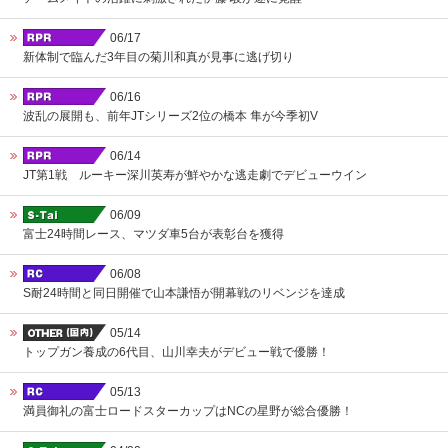
06/17
新体制で臨んだ3年目の菊川和真が見事に逃げ切り
06/16
波乱の展開も、前年JTシリーズ2位の橋本 隼が今季初V
06/14
JT第1戦 ルーキー深川英寿が鮮やかな逃走劇でデビューウイン
06/09
富士24時間レース、マツダ車5台が表彰台を獲得
06/08
S耐24時間と同日開催で山本謙悟が開幕戦のリベンジを達成
05/14
トップガン養成の6代目、山川幸夫がデビュー戦で優勝！
05/13
満員御礼の富士ロードスターカップはNCの星野が総合優勝！