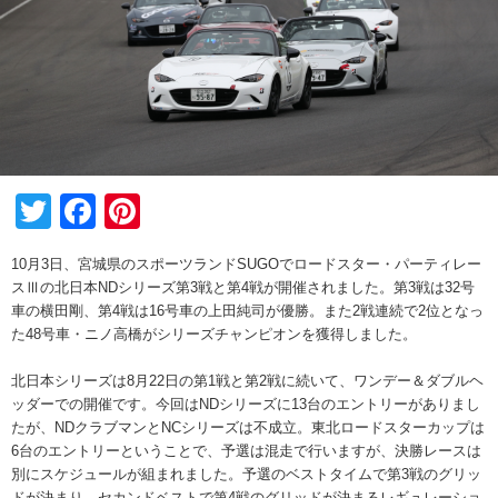
Twitter
Facebook
Pinterest
10月3日、宮城県のスポーツランドSUGOでロードスター・パーティレー
スⅢの北日本NDシリーズ第3戦と第4戦が開催されました。第3戦は32号
車の横田剛、第4戦は16号車の上田純司が優勝。また2戦連続で2位となっ
た48号車・ニノ高橋がシリーズチャンピオンを獲得しました。
北日本シリーズは8月22日の第1戦と第2戦に続いて、ワンデー＆ダブルヘ
ッダーでの開催です。今回はNDシリーズに13台のエントリーがありまし
たが、NDクラブマンとNCシリーズは不成立。東北ロードスターカップは
6台のエントリーということで、予選は混走で行いますが、決勝レースは
別にスケジュールが組まれました。予選のベストタイムで第3戦のグリッ
ドが決まり、セカンドベストで第4戦のグリッドが決まるレギュレーショ