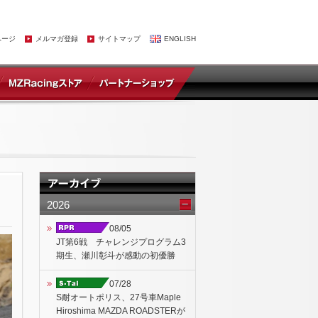
ページ
メルマガ登録
サイトマップ
ENGLISH
2026
08/05
JT第6戦 チャレンジプログラム3
期生、瀬川彰斗が感動の初優勝
07/28
S耐オートポリス、27号車Maple
Hiroshima MAZDA ROADSTERが