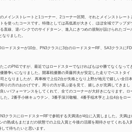
のメインストレートと1コーナー、2コーナー区間、それとメインストレート
トを使ったコースです。特徴としては高低差が大きく、ほぼ全域でアップダ
る直線、逆バンクでのサイドターン、進入にきつめの規制が設けられたゴー
となりました。
ロードスターが10台、PN3クラスに3台のロードスターRF、SA3クラスにFD
たこのPN1ですが、最近ではロードスターでなければもはや勝てなくなって
優勝争いになりました。開幕戦優勝の斉藤邦夫が安定した走りでベストタイ
健司となりましたが、再車検で上位2台が失格となり上野が地元で嬉しい全日
周りの方のおかげです。周りの方が喜ぶ姿を見て、嬉しさが充満してきまし
良いパフォーマンスをしてくれて、全てのコーナーが大好きになります。ロ
した。2番手小林キュウテン、3番手深川敬暢、4番手稲木亨と上位4台をロー
のPN3クラスにロードスターRFで参戦する天満清が4位に入賞しました。天満は
シンの熟成もまだまだの状態での上位入賞と今後の活躍を期待させてくれる入
期待して待ちたいと思います。