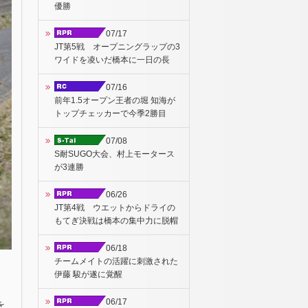
優勝
07/17
JT第5戦 オープニングラップの3
ワイドを凌いだ橋本に一日の長
07/16
前年1.5オープン王者の堀 知海が
トップチェッカーで今季2勝目
07/08
S耐SUGO大会、村上モータース
が3連勝
06/26
JT第4戦 ウエットからドライの
もてぎ決戦は橋本の集中力に脱帽
06/18
チームメイトの活躍に刺激された
伊藤 駿が遂に覚醒
06/17
を