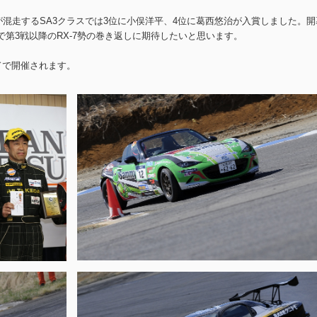
どが混走するSA3クラスでは3位に小俣洋平、4位に葛西悠治が入賞しました。開
で第3戦以降のRX-7勢の巻き返しに期待したいと思います。
ンドで開催されます。