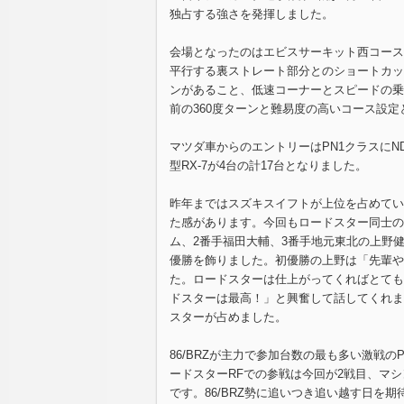
独占する強さを発揮しました。
会場となったのはエビスサーキット西コース
平行する裏ストレート部分とのショートカッ
ンがあること、低速コーナーとスピードの乗
前の360度ターンと難易度の高いコース設定
マツダ車からのエントリーはPN1クラスにND
型RX-7が4台の計17台となりました。
昨年まではスズキスイフトが上位を占めてい
た感があります。今回もロードスター同士の
ム、2番手福田大輔、3番手地元東北の上野
優勝を飾りました。初優勝の上野は「先輩や
た。ロードスターは仕上がってくればとても
ドスターは最高！」と興奮して話してくれま
スターが占めました。
86/BRZが主力で参加台数の最も多い激戦
ードスターRFでの参戦は今回が2戦目、マ
です。86/BRZ勢に追いつき追い越す日を