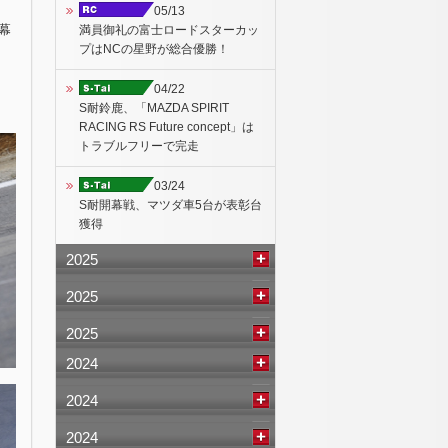
05/13
幕
満員御礼の富士ロードスターカッ
プはNCの星野が総合優勝！
04/22
S耐鈴鹿、「MAZDA SPIRIT
RACING RS Future concept」は
トラブルフリーで完走
03/24
S耐開幕戦、マツダ車5台が表彰台
獲得
2025
2025
2025
2024
2024
2024