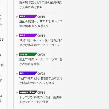
新体制で臨んだ3年目の菊川和真
が見事に逃げ切り
と
06/16
ウ
波乱の展開も、前年JTシリーズ2
ル
位の橋本 隼が今季初V
06/14
3S
JT第1戦 ルーキー深川英寿が鮮
やかな逃走劇でデビューウイン
06/09
き
富士24時間レース、マツダ車5台
が表彰台を獲得
本初
06/08
ー
S耐24時間と同日開催で山本謙悟
ド
が開幕戦のリベンジを達成
05/14
ロ
トップガン養成の6代目、山川幸
賞
夫がデビュー戦で優勝！