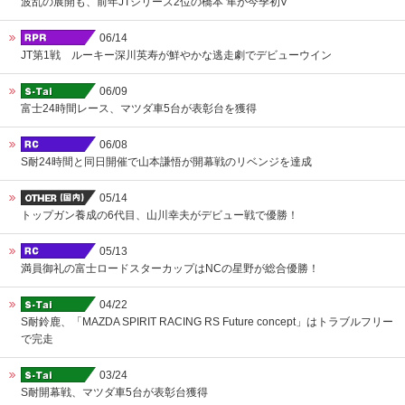
波乱の展開も、前年JTシリーズ2位の橋本 隼が今季初V
06/14
JT第1戦 ルーキー深川英寿が鮮やかな逃走劇でデビューウイン
06/09
富士24時間レース、マツダ車5台が表彰台を獲得
06/08
S耐24時間と同日開催で山本謙悟が開幕戦のリベンジを達成
05/14
トップガン養成の6代目、山川幸夫がデビュー戦で優勝！
05/13
満員御礼の富士ロードスターカップはNCの星野が総合優勝！
04/22
S耐鈴鹿、「MAZDA SPIRIT RACING RS Future concept」はトラブルフリー
で完走
03/24
S耐開幕戦、マツダ車5台が表彰台獲得