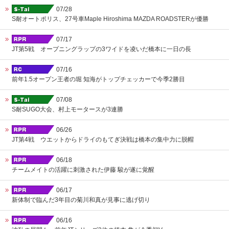
07/28
S耐オートポリス、27号車Maple Hiroshima MAZDA ROADSTERが優勝
07/17
JT第5戦 オープニングラップの3ワイドを凌いだ橋本に一日の長
07/16
前年1.5オープン王者の堀 知海がトップチェッカーで今季2勝目
07/08
S耐SUGO大会、村上モータースが3連勝
06/26
JT第4戦 ウエットからドライのもてぎ決戦は橋本の集中力に脱帽
06/18
チームメイトの活躍に刺激された伊藤 駿が遂に覚醒
06/17
新体制で臨んだ3年目の菊川和真が見事に逃げ切り
06/16