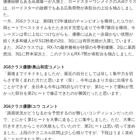
優勝経験もある高屋隆一が入賞と、ロードスターワンメイクのJG8クラス
は、ロードスターの故郷でもある広島県勢が表彰台の上位を独占しまし
た。
一方、JG6クラスは、第6戦で2年連続のチャンピオンを獲得したユウが、
両ヒートでベストタイムをたたき出す完璧な走りで今季7勝目を獲得。今
シーズンは常に上位につけながらも、優勝にはあと一歩届かない状態が
続く大多和健人が0.512秒差の2位、3位には有田光徳が入賞しています。
また、JG2クラスでは、RX-7の藤井雅裕が待望の今季初優勝。2位に葛西
悠治、3位に野本栄次と、このクラスもRX-7勢が表彰台を独占しました。
JG8クラス優勝/奥山和宏コメント
「最後までドキドキしましたが、最近の自分としては珍しく集中力を切
らさず良く走れた方だと思います（笑）。今年はあまり大会に出場する
ことができず、全日本も今年は2戦目なのですが、第1ヒートで運転が荒
かった部分を第2ヒートで修正できたのが勝因だったと思います」
JG6クラス優勝/ユウ コメント
「路面状況がどうなるかを予想するのが難しいコンディションだったの
で、とにかく第1ヒートを大事に走ることに集中しました。ただ、大事に
行きすぎたからこその失敗もしていたので、第2ヒートは思い切って攻め
ました。上段のテクニカル区間は少し心残りですが、下段はうまく攻め
ることができたと思います」