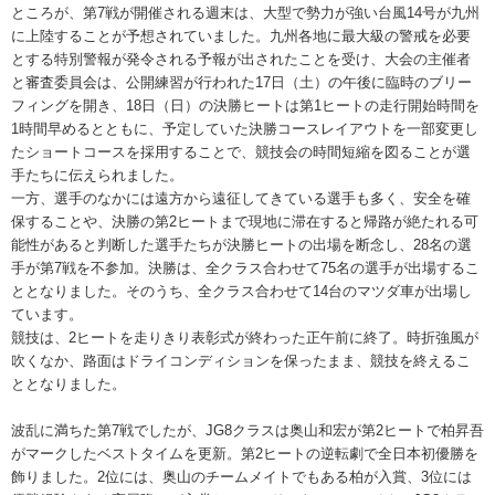
ところが、第7戦が開催される週末は、大型で勢力が強い台風14号が九州
に上陸することが予想されていました。九州各地に最大級の警戒を必要
とする特別警報が発令される予報が出されたことを受け、大会の主催者
と審査委員会は、公開練習が行われた17日（土）の午後に臨時のブリー
フィングを開き、18日（日）の決勝ヒートは第1ヒートの走行開始時間を
1時間早めるとともに、予定していた決勝コースレイアウトを一部変更し
たショートコースを採用することで、競技会の時間短縮を図ることが選
手たちに伝えられました。
一方、選手のなかには遠方から遠征してきている選手も多く、安全を確
保することや、決勝の第2ヒートまで現地に滞在すると帰路が絶たれる可
能性があると判断した選手たちが決勝ヒートの出場を断念し、28名の選
手が第7戦を不参加。決勝は、全クラス合わせて75名の選手が出場するこ
ととなりました。そのうち、全クラス合わせて14台のマツダ車が出場し
ています。
競技は、2ヒートを走りきり表彰式が終わった正午前に終了。時折強風が
吹くなか、路面はドライコンディションを保ったまま、競技を終えるこ
ととなりました。
波乱に満ちた第7戦でしたが、JG8クラスは奥山和宏が第2ヒートで柏昇吾
がマークしたベストタイムを更新。第2ヒートの逆転劇で全日本初優勝を
飾りました。2位には、奥山のチームメイトでもある柏が入賞、3位には