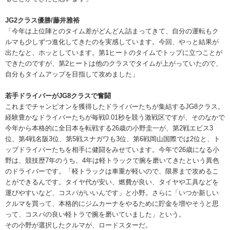
JG2クラス優勝/藤井雅裕
「今年は上位陣とのタイム差がどんどん詰まってきて、自分の運転もク
ルマも少しずつ進化してきたのを実感しています。今回、やっと結果が
出たなと、ホッとしています。第1ヒートのタイムでトップに立つことが
できたのですが、第2ヒートは他のクラスでタイムが上がっていたので、
自分もタイムアップを目指して攻めました」
若手ドライバーがJG8クラスで奮闘
これまでチャンピオンを獲得したドライバーたちが集結するJG8クラス。
経験豊かなドライバーたちが毎戦0.01秒を競う激戦区ですが、そのなかで
今年から本格的に全日本を転戦する26歳の小野圭一が、第2戦エビス3
位、第4戦名阪3位、第5戦スナガワも3位、第6戦岡山国際では2位と、ト
ップドライバーたちを相手に健闘をみせています。今年で26歳になる小
野は、競技歴7年のうち、4年は軽トラックで腕を磨いてきたという異色
のドライバーです。「軽トラックは車重が軽いので、限界まで攻めるこ
とができるんです。タイヤ代が安い、燃費が良い、タイヤや工具などを
運びやすいなど、コスパがいいんです」と小野。さらに「いつか新しい
クルマを買って、本格的にジムカーナをやるために貯金を増やそうと思
って、コスパの良い軽トラで腕を磨いていました」という。
その小野が選択したクルマが、ロードスターだ。