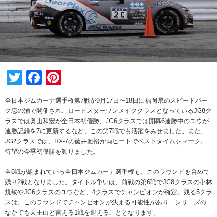
Twitter
Facebook
Pinterest
全日本ジムカーナ選手権第7戦が9月17日〜18日に福岡県のスピードパー
ク恋の浦で開催され、ロードスターワンメイククラスとなっているJG8ク
ラスでは奥山和宏が全日本初優勝、JG6クラスでは開幕6連勝中のユウが
連勝記録を7に更新するなど、この第7戦でも活躍をみせました。また、
JG2クラスでは、RX-7の藤井雅裕が両ヒートでベストタイムをマーク。
待望の今季初優勝を飾りました。
全8戦が組まれている全日本ジムカーナ選手権も、このラウンドを含めて
残り2戦となりました。タイトル争いは、前戦の第6戦でJG8クラスの小林
規敏やJG6クラスのユウなど、4クラスでチャンピオンが確定。残る5クラ
スは、このラウンドでチャンピオンが決まる可能性があり、シリーズの
なかでも天王山と言える1戦を迎えることとなります。