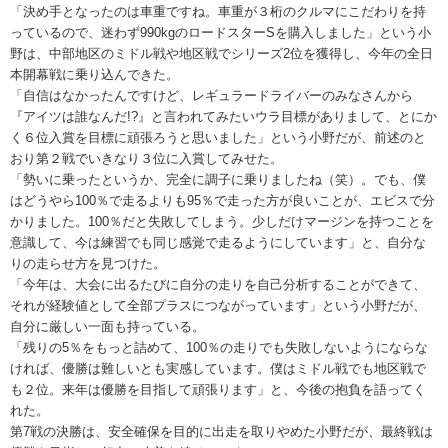
「決め手となったのは車重ですね。車重が３桁のクルマにこだわりを持
っているので、迷わず990kgのロードスターSを購入しました」という小
野は、中部地区のミドル戦や地区戦でシリーズ2位を獲得し、今年の全日
本開幕戦に乗り込んできた。
「自信はなかったんですけど、レギュラードライバーのみなさんから
『アイツは誰なんだ!?』と言われてみたいウラ目標がありまして、とにか
く６位入賞を目標に頑張ろうと思いました」という小野だが、前述のと
おり第２戦でいきなり３位に入賞してみせた。
「勢いに乗ったというか、完全に調子に乗りましたね（笑）。でも、僕
はどうやら100％で走るよりも95％で走った方が良いことが、エビスで分
かりました。100％だと失敗してしまう。少しだけマージンを持つことを
意識して、今は練習でも同じ感覚で走るようにしています」と、自分な
りの走らせ方を見つけた。
「今年は、大会に出るたびに自分の走りを自己分析することができて、
それが経験値として全部プラスにつながっています」という小野だが、
自分に厳しい一面も持っている。
「残りの5％をもっと詰めて、100％の走りでも失敗しないようにならな
ければ、優勝は難しいとも実感しています。僕はミドル戦でも地区戦で
も２位。来年は優勝を目指して頑張ります」と、今後の抱負を語ってく
れた。
第7戦の決勝は、安全確保を目的に出走を取りやめた小野だが、最終戦は