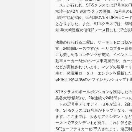
ース」が行われ、ST-5クラスでは17号車のT
松淳一)が２年連続でクラス優勝、72号車の日
山野哲也)が2位、65号車OVER DRIVEロ
となりました。また、ST-4クラスでは、66号
知博/大崎達也)が参戦2レース目にして2位
決勝の行われる土曜日、サーキットには朝か
富士24時間レースですが、ヘリコプター遊
にも楽しめるコンテンツが充実。イベントエ
動車メーカー5社のベース車両展示や、カー
などが実施されています。マツダの展示エリアで
車と、発電用ロータリーエンジンを搭載した「MX
SPIRIT RACINGのオフィシャルショッ
ST-5クラスのポールポジションを獲得したのは
染谷太/伊橋勲)で、2年連続で24時間レー
ートの17号車デミオディーゼルが迫り、2
後、ST-5クラスは17号車がトップとなり
ます。ここまでは、大きなアクシデントなど
ース上でアクシデントが発生。これに伴う散
SC(セーフティカー)が導入されます。速度