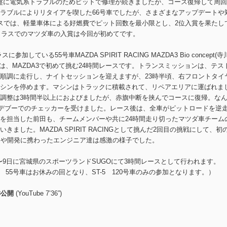
、序盤に電気系トラブルのためピットで修理が続きましたが、コース復帰して周
ラブルによりリタイアを喫した66号車でしたが、さまざまなアップデートや
スでは、軽量車体による好燃費でピット回数を最小限とし、2位入賞を果たし
4クラスでのマツダ車の入賞は今回が初めてです。
ている55号車MAZDA SPIRIT RACING MAZDA3 Bio concept(寺
威)は、MAZDA3で初めて挑む24時間レースです。トランスミッションは、テス
順調に走行し、ナイトセッションを迎えますが、23時半頃、右フロントタイ
シンを停めます。マシンはトラックに積載されて、リペアエリアに運ばれま
調整は3時間半以上におよびましたが、赤旗中断を挟んでコースに復帰。な
ランデブーでのチェッカーを受けました。レース後は、全車がピットロードを逆
を担当した前田も、チームメンバーや共に24時間走り切ったマツダ車チーム
した。MAZDA SPIRIT RACINGとして挑んだ2回目の挑戦にして、初
ーや開発に携わったエンジニア達は感激の様子でした。
日に宮城県のスポーツランドSUGOにて3時間レースとして行われます。
、ST-Q 55号車はお休みの回となり、ST-5 120号車のみの参加となります。）
8公開
(YouTube 7’36”)