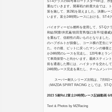
ST-4クラスの66号車ロードスターRFは
重ねていきます。開幕戦の鈴鹿大会では、ト
策を施して、第2戦を迎えました。決勝レー
います。富士24時間レースにおける、ST-
バイオディーゼル燃料を使用して、ST-Qクラスに参加し
和紘/関豊/井尻薫/前田育男/阪口良平/堤優
を重ねて、信頼性の高いものとなりました。
のハブボルトが損傷し、コース横の芝生にマ
た。その後、ピットに戻ったマシンの修復と
か24時間のレースを完走し、120号車と
て車両保管へと向かいます。最終スティント
前を通過した際には、ハイタッチを交わしていきま
24時間レース完走を果たし、チームメンバ
スーパー耐久シリーズ次戦は、7月8日〜9
（MAZDA SPIRIT RACING としては
2023 S耐Rd.2富士24時間レース記録動画 6/
Text & Photos by MZRacing