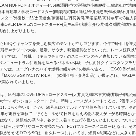
EAM NOPROデミオディーゼル(西澤嗣哲/大谷飛雄/小西岬/野上敏彦/山本浩朗
本自動車大学校ロードスター(南澤拓実/岡原達也/金井亮忠/野島俊哉/石井達也
ードスター(外園秋一郎/太田達也/伊藤裕仁/丹羽英司/黒沼聖那/河村恭平)が3位入
車OVER DRIVEのロードスターRF(貫戸幸星/猪股京介/大野尊久/霜野誠友/稲
表彰台に上がりました。
らBBQやキャンプを楽しむ観客のテントが立ち並びます。今年で6回目を迎
覧飛行やラジコン大会、足湯、サウナ、映画鑑賞などといった、レース観戦以
リアでは、「共挑」（キョウチョウ）のスローガンのもと参加している国内
ボンニュートラルに理解を深めるパネルや体験、子供向けクイズスタンプラ
は、ユーグレナのバイオ燃料の紹介やその燃料で走る、「CX-60 Biofuel
-30 e-SKYACTIV R-EV」（欧州仕様・参考出品）が展示され、MAZDA
プも展開されていました。
、50号車のLOVE DRIVEロードスター(大井貴之/勝木祟文/藤井順子/國沢光
スのポールポジションスタートです。15時にレースがスタートすると、2番手ス
台はしばらく争いましたが、50号車はペナルティで順位を落としています。そ
、各車が走行を重ねて 行くと、やがて日没を迎え名物の花火が上がる時間とな
はなく、緊張感の漂う中、各クラス着々と走行を重ねていましたが、ついに
らばったデブリやコース清掃のため、FCY(フルコースイエロー)となり、そ
制限がかかるFCYやSCは、耐久レースにおいては、燃費や戦略などに大きく影