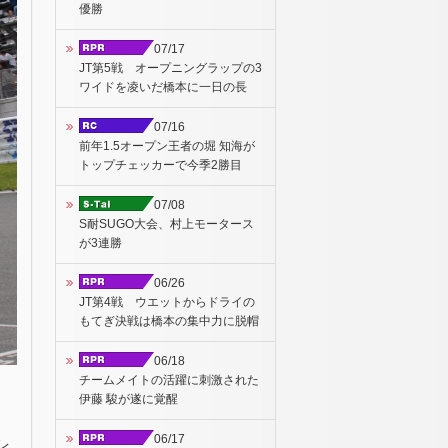
優勝
07/17
JT第5戦 オープニングラップの3
ワイドを凌いだ橋本に一日の長
07/16
前年1.5オープン王者の堀 知海が
トップチェッカーで今季2勝目
07/08
S耐SUGO大会、村上モータース
が3連勝
06/26
JT第4戦 ウエットからドライの
もてぎ決戦は橋本の集中力に脱帽
06/18
チームメイトの活躍に刺激された
伊藤 駿が遂に覚醒
06/17
レ