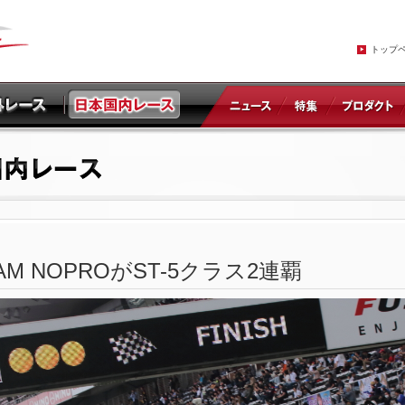
トップ
M NOPROがST-5クラス2連覇