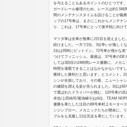
を与えることもあるポイントのひとつです。
ガードレール修理のため、レースは約1.5時
間のメンテナンスタイムを設けることが義務
ップの17号車は、まさにこれからメンテナ
り、これは、17号車にとって後半戦に向け
マツダ車は全車が無事に2日目を迎えました
続けました。一方で2位、3位争いが激しくな
2台は同時にピットイン。72号車が僅かな差
つけてフィニッシュ。最後は、37号車のD
しては3回目の24時間レース優勝に、メカ
時間を連覇できることはなかなかないですし
獲得した勝利だと思います」とコメント。2
シンが全損しており、その後、ニューシャシ
の健闘を讃える姿が見られました。3位は65
で選ばれたドライバーが挑む、120号車の倶楽部 MA
卓也/上田純司/菊池崚斗)は6位、TEAM NO
優勝を果たした注目の88号車村上モータース
ンジンブロー。メカニックたちが懸命に、リ
ブルをも克服し11位完走を果たしています