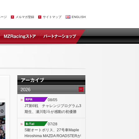
ページ
メルマガ登録
サイトマップ
ENGLISH
2026
08/05
JT第6戦 チャレンジプログラム3
期生、瀬川彰斗が感動の初優勝
07/28
S耐オートポリス、27号車Maple
Hiroshima MAZDA ROADSTERが