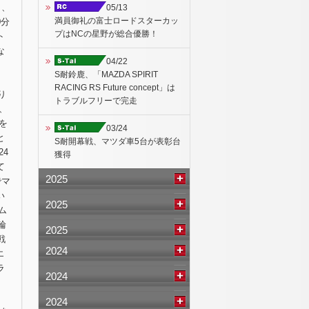
り、
05/13
満員御礼の富士ロードスターカッ
0分
プはNCの星野が総合優勝！
ト
な
04/22
S耐鈴鹿、「MAZDA SPIRIT
RACING RS Future concept」は
り
トラブルフリーで完走
、
を
03/24
と
S耐開幕戦、マツダ車5台が表彰台
4
獲得
て
2025
でマ
い
2025
ム
輪
2025
戦
2024
エ
ラ
2024
2024