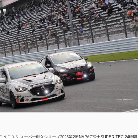
ＥＯＳ スーパー耐久シリーズ2023第2戦NAPAC富士SUPER TEC 24時間