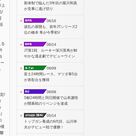
新体制で臨んだ3年目の菊川和真
/上
が見事に逃げ切り
/
賞
06/16
垣
波乱の展開も、前年JTシリーズ2
位の橋本 隼が今季初V
える
06/14
外
JT第1戦 ルーキー深川英寿が鮮
やかな逃走劇でデビューウイン
自
リー
06/09
」
富士24時間レース、マツダ車5台
が表彰台を獲得
06/08
宏/
S耐24時間と同日開催で山本謙悟
タ
が開幕戦のリベンジを達成
の
り
05/14
コ
トップガン養成の6代目、山川幸
の後
夫がデビュー戦で優勝！
響