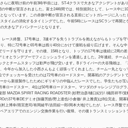
さらに夜明け前の午前3時半頃には、ST-4クラスで大きなアクシデントがあ
間の中断が宣言されました。富士24時間では、特別規則として、レース中に1
となっています。この赤旗中断が宣言される直前にピットガレージに入った
ンスタイムの消化するタイミングでした。午前5時にレースはSCランで再開と
ての大きなアドバンテージとなります。
。レース終盤、17号車は、3速ギアを失うトラブルを抱えながらもトップを守
り、特に72号車と65号車は残り40分にかけて接戦を繰り広げます。そんな中
でリードを守ります。その後、15時となり、トップの17号車は後続に2周の差
Eデミオとランデブーでフィニッシュラインを通過しました。2年連続、チーム
ニックとチームスタッフは歓声が飛び交います。Bドライバーの大谷飛雄は、「2
、今年から加入した小西さんもよく頑張ってくれました。チーム一丸となっ
位でチェッカーを受けたのは72号車のロードスター。開幕戦のアクシデント
ーから新規製作したためにギリギリの中臨んだレースでした。学生たちが互
号車ロードスター、4位は50号車ロードスター。マツダのチャレンジプログラ
ZDA SPIRIT RACING ROADSTER (杉野治彦/樋口紀行/ /織田祥平/箕
PROの37号車DEデミオ(加藤芳皓/野上達也/小倉徹/ 井上雅貴)は8位完走。開幕
(村上博幸/雨宮恵司/有岡綾平/吉田綜一郎/岡本大地)でしたが、レース序盤で
ペアエリアでのエンジン交換作業を行い復帰。その後トランスミッショント
。