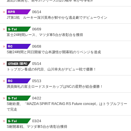
波乱の展開も、前年JTシリーズ2位の橋本 隼が今季初V
06/14
JT第1戦 ルーキー深川英寿が鮮やかな逃走劇でデビューウイン
06/09
富士24時間レース、マツダ車5台が表彰台を獲得
06/08
S耐24時間と同日開催で山本謙悟が開幕戦のリベンジを達成
05/14
トップガン養成の6代目、山川幸夫がデビュー戦で優勝！
05/13
満員御礼の富士ロードスターカップはNCの星野が総合優勝！
04/22
S耐鈴鹿、「MAZDA SPIRIT RACING RS Future concept」はトラブルフリー
で完走
03/24
S耐開幕戦、マツダ車5台が表彰台獲得