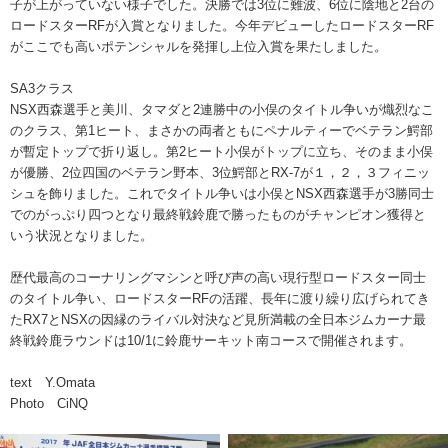
子が上がっていない様子でした。決勝では3位に難波、6位に陰地と2台の
ロードスターRFが入賞となりました。今年デビューしたロードスターRF
がここでも高いポテンシャルを発揮し上位入賞を果たしました。
SA3クラス
NSX西森選手と美川、タマダと2連勝中の小俣のタイトル争いが熾烈なこ
のクラス、第1ヒート、まさかの両者ともにペナルティーでベテラン鰐部
が暫定トップで折り返し。第2ヒート小俣がトップに立ち、そのまま小俣
が優勝、2位四国のベテラン野本、3位鰐部とRX-7が１，２，３フィニッ
シュを飾りました。これでタイトル争いは小俣とNSX西森選手が3勝同士
でのがっぷり四つとなり最終戦鈴鹿で勝ったものがチャンピオン獲得と
いう状況となりました。
歴代最高のコーナリングマシンと呼び声の高い現行型ロードスター同士
のタイトル争い、ロードスターRFの活躍、長年に渡り繰り広げられてき
たRX7とNSXの因縁のライバル対決など見所満載の全日本ジムカーナ最
終戦鈴鹿ラウンドは10/1に鈴鹿サーキット南コースで開催されます。
text Y.Omata
Photo CiNQ