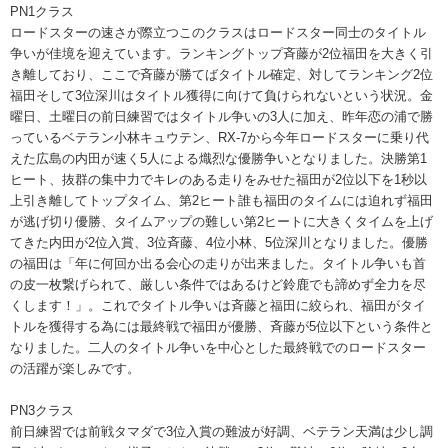
PN1クラス
ロードスターの速さが際立つこのクラスはロードスター同士のタイトル
争いが佳境を迎えています。ランキングトップ斉藤が2位福田を大きく引
き離しており、ここで斉藤が勝てばタイトル確定、対してランキング2位
福田そして3位深川はタイトル獲得に向けて負けられないという状況。金
曜日、土曜日の前日練習ではタイトル争いの3人に加え、昨年恋の浦で勝
っているベテラン小林キュウテン、RX-7から今年ロードスターに乗り代
えた広島の内田が速く5人による熾烈な優勝争いとなりました。決勝第1
ヒート、抜群の集中力でキレのある走りをみせた福田が2位以下を1秒以
上引き離してトップタイム、第2ヒート誰も福田のタイムには迫れず福田
が逃げ切り優勝、タイムアップの難しい第2ヒートに大きくタイムを上げ
てきた内田が2位入賞、3位斉藤、4位小林、5位深川となりました。優勝
の福田は「年に何回か出る会心の走りが出来ました。タイトル争いも首
の皮一枚繋げられて、厳しい条件ではあるけど鈴鹿でも諦めず全力を尽
くします！」。これでタイトル争いは斉藤と福田に絞られ、福田がタイ
トルを獲得する為には最終戦で福田が優勝、斉藤が5位以下という条件と
なりました。二人のタイトル争いを中心とした最終戦でのロードスター
の活躍が楽しみです。
PN3クラス
前日練習では前戦タマダで3位入賞の難波が好調、ベテラン天満は少し調