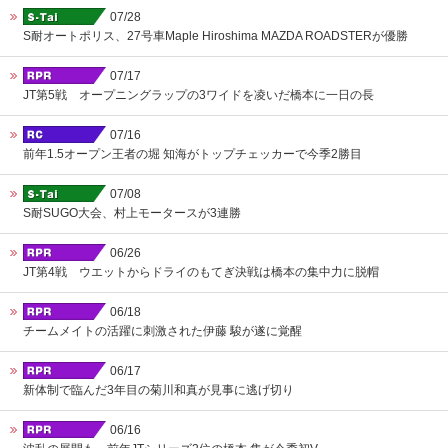
07/28
S耐オートポリス、27号車Maple Hiroshima MAZDA ROADSTERが優勝
07/17
JT第5戦 オープニングラップの3ワイドを凌いだ橋本に一日の長
07/16
前年1.5オープン王者の堀 知海がトップチェッカーで今季2勝目
07/08
S耐SUGO大会、村上モータースが3連勝
06/26
JT第4戦 ウエットからドライのもてぎ決戦は橋本の集中力に脱帽
06/18
チームメイトの活躍に刺激された伊藤 駿が遂に覚醒
06/17
新体制で臨んだ3年目の菊川和真が見事に逃げ切り
06/16