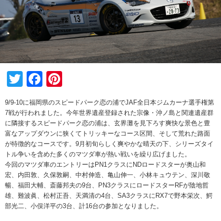
Twitter
Facebook
Pinterest
9/9-10に福岡県のスピードパーク恋の浦でJAF全日本ジムカーナ選手権第
7戦が行われました。今年世界遺産登録された宗像・沖ノ島と関連遺産群
に隣接するスピードパーク恋の浦は、玄界灘を見下ろす爽快な景色と豊
富なアップダウンに狭くてトリッキーなコース区間、そして荒れた路面
が特徴的なコースです。9月初旬らしく爽やかな晴天の下、シリーズタイ
トル争いを含めた多くのマツダ車が熱い戦いを繰り広げました。
今回のマツダ車のエントリーはPN1クラスにNDロードスターが奥山和
宏、内田敦、久保敦嗣、中村伸造、亀山伸一、小林キュウテン、深川敬
暢、福田大輔、斎藤邦夫の9台、PN3クラスにロードスターRFが陰地哲
雄、難波眞、松村正吾、天満清の4台、SA3クラスにRX7で野本栄次、鰐
部光二、小俣洋平の3台、計16台の参加となりました。