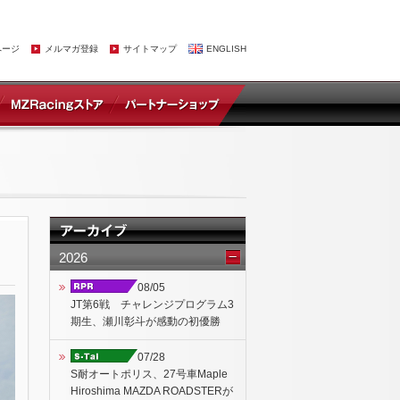
ページ
メルマガ登録
サイトマップ
ENGLISH
2026
08/05
JT第6戦 チャレンジプログラム3
期生、瀬川彰斗が感動の初優勝
07/28
S耐オートポリス、27号車Maple
Hiroshima MAZDA ROADSTERが