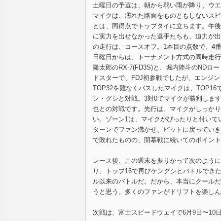
土曜日の予選は、朝から弱い雨が降り、ウエ
マイクは、濡れた路面をものともしないスピ
とは、同得点でトップタイに立ちます。午後
に実力を出せなかった選手たちも、迫力が出
の走行は、コースオフ。1本目の点数で、4番
日曜日からは、トーナメント方式の同時走行
隆太郎のRX-7(FD3S)と、堀内陸斗のN
ドスターで、FDJ初参戦でしたが、エンジ
TOP32を難なくパスしたマイクは、TOP
ン・グシと対戦。3対0でマイクが勝利します
也との対戦です。先行は、マイクがしっかり
い。ゾーン1は、マイクがぴったりと付いて
ターンでファン沸かせ、ピットに戻っていき
で敗れたものの、開幕戦に続いてのポイント
レース後、この週末を振りかって次のように
り、トップ16で再びケングシとバトルできた
ル以来のバトルだ。だから、本当にクールだ
うと思う。多くのファンがドリフトを楽しん
次戦は、富士スピードウェイで6月9日〜10