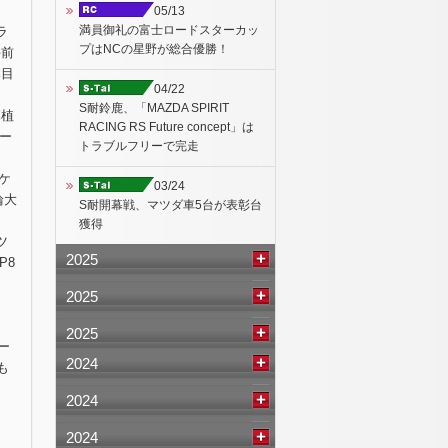
。
05/13
満員御礼の富士ロードスターカッ
ラ
プはNCの星野が総合優勝！
午前
本目
04/22
S耐鈴鹿、「MAZDA SPIRIT
麻植
RACING RS Future concept」は
ロー
トラブルフリーで完走
ケ
03/24
輪大
S耐開幕戦、マツダ車5台が表彰台
追
獲得
ツ
2025
P8
2025
あ
2025
ー
2024
も
2024
2024