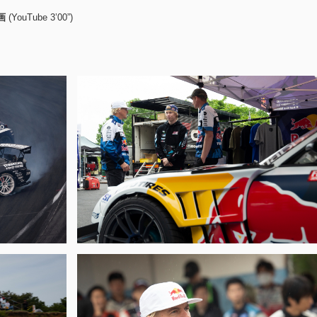
画
(YouTube 3’00”)