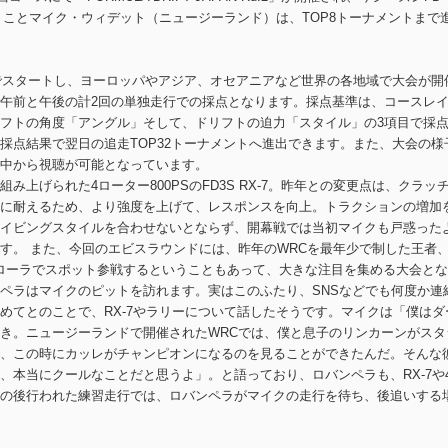
」ことマイク・ウィデット（ニュージーランド）は、TOP8トーナメントまで
。
アメリカでスタートし、ヨーロッパやアジア、オセアニアなど世界の各地域で大会が開
午前と午後の計2回の単独走行での採点となります。採点基準は、コースレ
フトの角度「アングル」そして、ドリフトの迫力「スタイル」の3項目で採
採点結果で翌日の追走TOP32トーナメントへ進出できます。また、大会の様
中から視聴が可能となっています。
み上げられた4ローター800PSのFD3S RX-7。昨年との変更点は、クラッ
に耐えるため、より強度を上げて、レスポンスを向上。トラクションの増加
イビングスタイルを合わせないとならず、開幕戦では当初マイクも戸惑った
す。
また、今回のエビスラウンドには、昨年のWRCを最年少で制した王者
ローラでスポット参戦するということもあって、大きな注目を集める大会と
ペラはマイクのピットを訪れます。実はこのふたり、SNSなどでも何度か連
めてとのことで、RX-7やラリーについて話したそうです。マイクは「僕はダ
き。ニュージーランドで開催されたWRCでは、僕と息子のリンカーンがスタ
、この時にカッレがチャンピオンになるのを見ることができたんだ。そんな
、本当にクールなことだと思うよ」。と語っており、ロバンペラも、RX-7や
の後行われた練習走行では、ロバンペラがマイクの走行を待ち、後追いする