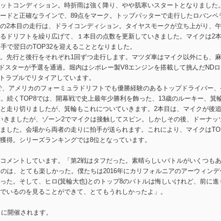
ットコンディション。時折雨は強く降り、やや肌寒いスタートとなりました
ードと正確なラインで、89点をマーク。トップバッターで走行したロバンペ
の2本目の走行は、ドライコンディション。タイヤスモークが立ち上がり、
るドリフトを繰り広げて、１本目の点数を更新していきました。マイクは2
手で翌日のTOP32を迎えることとなりました。
。先行と後行をそれぞれ1回ずつ走行します。マツダ車はマイク以外にも、
Dロードスターが予選を通過。堀内はシボレー製V8エンジンを搭載して挑んだND
ントラブルでリタイアしています。
16で、アメリカのフォーミュラドリフトでも優勝経験のあるトップドライバー、
。続くTOP8では、開幕戦で史上最年少勝利を飾った、13歳のルーキー、箕
と走り切りましたが、箕輪もこれについていきます。2本目は、マイクが後
いきましたが、ゾーン2でマイクは接触してスピン。しかしその後、ドーナッ
ました。会場から両者の走りに拍手が送られます。これにより、マイクはTO
獲得。シリーズランキングでは8位となっています。
コメントしています。「第2戦はタフだった。素晴らしいバトルがいくつも
のは、とても楽しかった。僕たちは2016年にカリフォルニアのアーウィンデ
った。そして、ヒロ(箕輪大也)とのトップ8のバトルは悔しいけれど、前に進
でいるのを見ることができて、とてもうれしかったよ」。
日に開催されます。