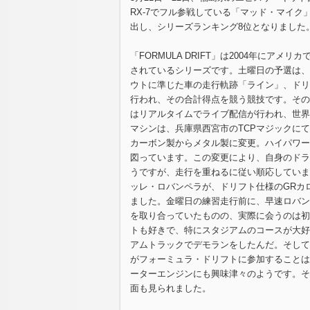
RX-7でフル参戦している「マッド・マイク
出し、シリーズランキング8位となりました
「FORMULA DRIFT」は2004年に
されているシリーズです。土曜日の予選は、
ウトに準じた車の走行軌跡「ライン」、ドリ
行われ、その合計得点を競う競技です。その
はリアルタイムでライブ配信が行われ、世界
マシンは、兵庫県西宮市のTCPマジックにて組
カーボン製からメタル製に変更。ハイパワー
図っています。この変更により、自身のドラ
うですが、走行を重ねるに従い順応していま
ッレ・ロバンペラが、ドリフト仕様のGRカ
ました。金曜日の練習走行前に、早速ロバン
を取り合っていたものの、実際に会うのは初
トも好きで、特にスタジアムのコースが大好
アムトラックでデモランをしたんだ。そして
がフォーミュラ・ドリフトに参加することは
ーターエンジンにも興味津々のようです。そ
面も見られました。