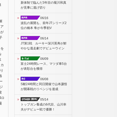
新体制で臨んだ3年目の菊川和真
進
が見事に逃げ切り
06/16
催
波乱の展開も、前年JTシリーズ2
イア
位の橋本 隼が今季初V
点が
子
06/14
JT第1戦 ルーキー深川英寿が鮮
やかな逃走劇でデビューウイン
チを
を
06/09
よ
富士24時間レース、マツダ車5台
、カ
が表彰台を獲得
なり
絡
06/08
ー
S耐24時間と同日開催で山本謙悟
ジ
が開幕戦のリベンジを達成
彼
4ロ
05/14
場
トップガン養成の6代目、山川幸
夫がデビュー戦で優勝！