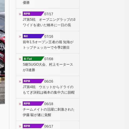
優勝
07/17
JT第5戦 オープニングラップの3
ワイドを凌いだ橋本に一日の長
07/16
前年1.5オープン王者の堀 知海が
トップチェッカーで今季2勝目
07/08
S耐SUGO大会、村上モータース
が3連勝
06/26
JT第4戦 ウエットからドライの
もてぎ決戦は橋本の集中力に脱帽
06/18
チームメイトの活躍に刺激された
伊藤 駿が遂に覚醒
06/17