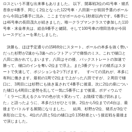
ロスという不運な出来事もありました。 以下、開幕戦3位の41号車・猪爪
杏奈が4番手、同じく2位となった122号車・八田新一が前回予選のポール
から今回は5番手に沈み、ここまでがポールから1秒差以内です。6番手に
は46号車の長田茂久が続きました。唯一クラブマンクラスで参加した110
号車・末金孝夫は、総合9番手と健闘。そして100号車の増田浩幸が今回
レースデビューを果たしました。
決勝も、ほぼ予定通りの15時8分にスタート。ポールの本多を抜く勢い
だった杉野が2速から3速へのシフトアップで痛恨のミス。これで樋口と
八田に抜かれてしまいます。八田はその後、バックストレートの加速で
勝って、樋口のインを奪い2位まで浮上。また3番グリッドの猪爪はスタ
ートで失速して、ポジションを2つ下げます。 すべての流れが、本多に
有利に働きます。最初の1周で2位まで上がった八田ですが、２周目で樋
口に、3周目には杉野にも抜き返されて4番手に後退。次に2位の座につい
た樋口も4周目に姿勢を乱して一気に5番手にまで後退。ポディウムで
「ミラーに見えるクルマの色が次々変わって、お陰様で逃げ切れまし
た」と語ったように、本多だけがひとり旅。2位から5位までの4台は、最
後までバトルする展開になりました。 結局、杉野が2位、猪爪が3位で
表彰台に立ち、4位の八田と5位の樋口は0.135秒差という接近戦を最後ま
で演じました。