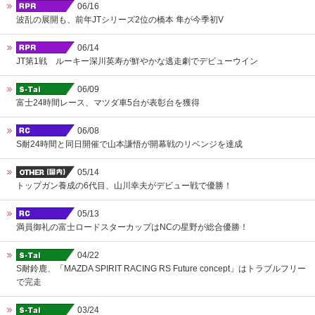
06/16
波乱の展開も、前年JTシリーズ2位の橋本 隼が今季初V
06/14
JT第1戦 ルーキー深川英寿が鮮やかな逃走劇でデビューウイン
06/09
富士24時間レース、マツダ車5台が表彰台を獲得
06/08
S耐24時間と同日開催で山本謙悟が開幕戦のリベンジを達成
05/14
トップガン養成の6代目、山川幸夫がデビュー戦で優勝！
05/13
満員御礼の富士ロードスターカップはNCの星野が総合優勝！
04/22
S耐鈴鹿、「MAZDA SPIRIT RACING RS Future concept」はトラブルフリー
で完走
03/24