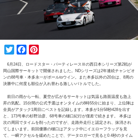
Twitter
Facebook
Pinterest
6月24日、ロードスター・パーティレースⅢの西日本シリーズ第2戦が
岡山国際サーキットで開催されました。NDシリーズは2年連続チャンピオ
ンの88号車・本多永一がポールtoウイン。また本多以外の20台は、8周の
決勝中に何度も順位が入れ替わる激しいバトルでした。
前日の雨から一転、夏空が広がるサーキットは気温も路面温度も急上
昇の気配。15分間の公式予選はオンタイムの8時55分に始まり、上位陣は
全員がアタック1周目にベストを記録します。本多が1分58秒428を出す
と、173号車の杉野治彦、68号車の樋口紀行が僅差で続きます。 本多は
次の周回でタイムを削ったのですが、走路外走行と認定され、抹消され
てしまいます。前回優勝の樋口はアタック中にイエローフラッグを見
て、一瞬アクセルを緩めたことで、データロガーで見ると0.4秒のタイム