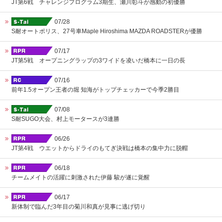
JT第6戦 チャレンジプログラム3期生、瀬川彰斗が感動の初優勝
07/28
S耐オートポリス、27号車Maple Hiroshima MAZDA ROADSTERが優勝
07/17
JT第5戦 オープニングラップの3ワイドを凌いだ橋本に一日の長
07/16
前年1.5オープン王者の堀 知海がトップチェッカーで今季2勝目
07/08
S耐SUGO大会、村上モータースが3連勝
06/26
JT第4戦 ウエットからドライのもてぎ決戦は橋本の集中力に脱帽
06/18
チームメイトの活躍に刺激された伊藤 駿が遂に覚醒
06/17
新体制で臨んだ3年目の菊川和真が見事に逃げ切り