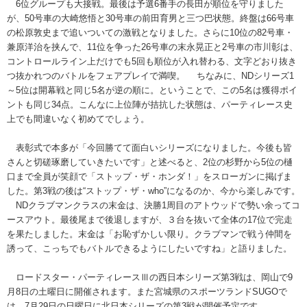
6位グループも大接戦。最後は予選6番手の長田が順位を守りました
が、50号車の大崎悠悟と30号車の前田育男と三つ巴状態。終盤は66号車
の松原敦史まで追いついての激戦となりました。さらに10位の82号車・
兼原洋治を挟んで、11位を争った26号車の末永晃正と2号車の市川彰は、
コントロールライン上だけでも5回も順位が入れ替わる、文字どおり抜き
つ抜かれつのバトルをフェアプレイで満喫。 ちなみに、NDシリーズ1
～5位は開幕戦と同じ5名が逆の順に。ということで、この5名は獲得ポイ
ントも同じ34点。こんなに上位陣が拮抗した状態は、パーティレース史
上でも間違いなく初めてでしょう。
表彰式で本多が「今回勝てて面白いシリーズになりました。今後も皆
さんと切磋琢磨していきたいです」と述べると、2位の杉野から5位の樋
口まで全員が笑顔で「ストップ・ザ・ホンダ！」をスローガンに掲げま
した。第3戦の後は“ストップ・ザ・who”になるのか、今から楽しみです。
NDクラブマンクラスの末金は、決勝1周目のアトウッドで勢い余ってコ
ースアウト。最後尾まで後退しますが、３台を抜いて全体の17位で完走
を果たしました。末金は「お恥ずかしい限り。クラブマンで戦う仲間を
誘って、こっちでもバトルできるようにしたいですね」と語りました。
ロードスター・パーティレースⅢの西日本シリーズ第3戦は、岡山で9
月8日の土曜日に開催されます。また宮城県のスポーツランドSUGOで
は、7月29日の日曜日に北日本シリーズの第3戦が開催予定です。