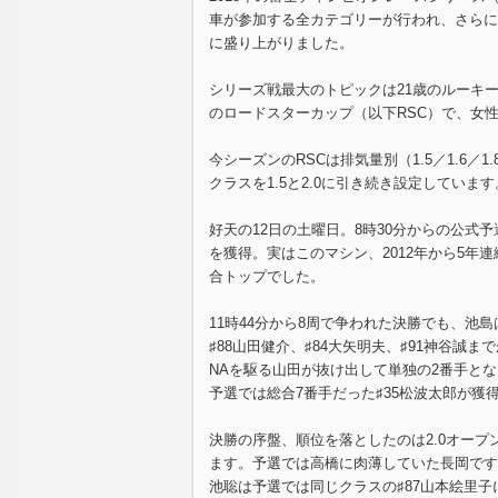
車が参加する全カテゴリーが行われ、さらに女
に盛り上がりました。
シリーズ戦最大のトピックは21歳のルーキ
のロードスターカップ（以下RSC）で、女
今シーズンのRSCは排気量別（1.5／1.6
クラスを1.5と2.0に引き続き設定していま
好天の12日の土曜日。8時30分からの公式予
を獲得。実はこのマシン、2012年から5
合トップでした。
11時44分から8周で争われた決勝でも、池
♯88山田健介、♯84大矢明夫、♯91神谷
NAを駆る山田が抜け出して単独の2番手とな
予選では総合7番手だった♯35松波太郎が獲
決勝の序盤、順位を落としたのは2.0オープン
ます。予選では高橋に肉薄していた長岡です
池聡は予選では同じクラスの♯87山本絵里子