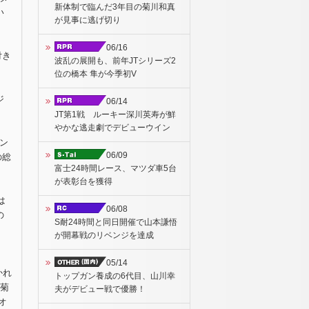
新体制で臨んだ3年目の菊川和真
い
が見事に逃げ切り
06/16
付き
波乱の展開も、前年JTシリーズ2
。
位の橋本 隼が今季初V
ジ
06/14
JT第1戦 ルーキー深川英寿が鮮
やかな逃走劇でデビューウイン
ョン
06/09
の総
富士24時間レース、マツダ車5台
が表彰台を獲得
は
06/08
の
S耐24時間と同日開催で山本謙悟
、
が開幕戦のリベンジを達成
05/14
かれ
トップガン養成の6代目、山川幸
8菊
夫がデビュー戦で優勝！
オ