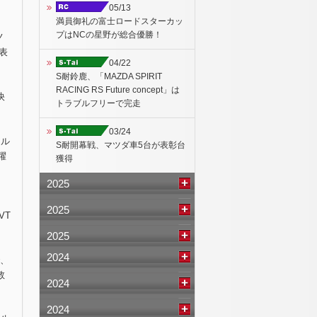
05/13
満員御礼の富士ロードスターカッ
プはNCの星野が総合優勝！
ノ
表
04/22
S耐鈴鹿、「MAZDA SPIRIT
RACING RS Future concept」は
快
トラブルフリーで完走
03/24
トル
S耐開幕戦、マツダ車5台が表彰台
躍
獲得
2025
2025
VT
2025
2024
で、
敦
2024
2024