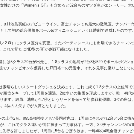
性だけの「Women’s GT」も含めると52台ものマツダ車がエントリー。大
ー、♯11池島実紅のデビューウイン。富士チャンでも最大の激戦区、ナンバー
性として初の総合優勝をポールtoフィニッシュという圧勝劇で達成したのです
／1.8／2.0ℓ）にクラス区分を変更。またパーティレースにも出場できるチャレン
す。これで新たにND型のRFが参戦可能になりました。
選には5クラス29台が出走し、1.8クラスの池島が2分8秒529でポールポジシ
年連続でチャンピオンを獲得した戸田裕一の元愛車。それを見事に乗りこなして
島は素晴らしいスタートダッシュを決めます。これに続く1.8クラスの上位陣で
誠までが順位をキープして1周目を通過。2位争いの集団を形成しますが、唯一初代
ります。結局、池島が4.7秒というリードを保って初参戦初優勝。3位の座は
得。4位の大矢までが入賞となりました。
の上位2台。♯95高橋裕史と♯77長岡哲也は、1周目にそれぞれ2台と5台に抜
が、これでクラス違いが間に挟まって万事休す。一方、2.0チャンレンジの♯
に先行を許しましたが、1周目に5台をごぼう抜き。一昨年の4戦全勝チャンピ