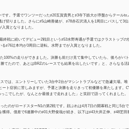
いです。予選でワンツーだった♯20五賀貴男と♯3寺下皓大が序盤からテールto
げ切りました。さらに♯5山崎善健が、♯78赤石沢清人を1周目にパスして3位
が入賞となりました。
年の最終戦に続いてデビュー2戦目という♯53水野寿通が予選ではクラストップの
いる♯76辻本均が3周目に逆転。水野までが入賞となりました。
た100%の走りができました。決勝も前だけ見て集中していたら、後ろがバ
も勝てたので、あとはBRZのレースでも結果を出したいです」と、さらなる活
ースでは、エントリーしていた3台中2台がマシントラブルなどで急遽欠場。唯
ーヒート症状に苦しみますが、予選と決勝を走りきって初優勝を果たします。C
らめっこでしたが、なんとか最後まで走れました」と笑顔で語ってくれました。
ったのがロードスターN1の第2戦です。顔ぶれは4月7日の開幕戦と同じ5台
獲得。僅差で6連勝中の♯01大野俊哉が続き、以下は♯43大井正伸、♯48芝田