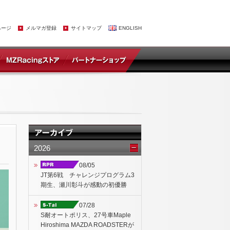
ページ
メルマガ登録
サイトマップ
ENGLISH
2026
08/05
JT第6戦 チャレンジプログラム3
期生、瀬川彰斗が感動の初優勝
07/28
S耐オートポリス、27号車Maple
Hiroshima MAZDA ROADSTERが