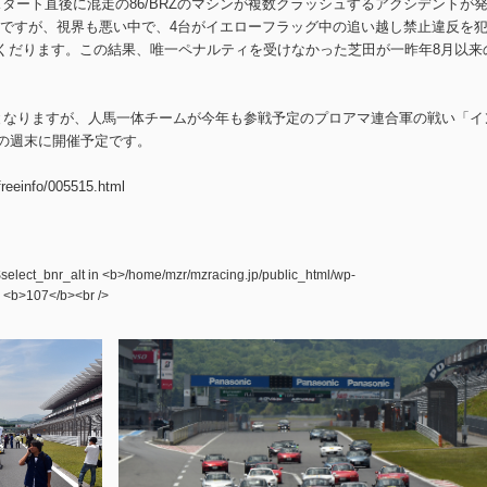
スタート直後に混走の86/BRZのマシンが複数クラッシュするアクシデントが
ですが、視界も悪い中で、4台がイエローフラッグ中の追い越し禁止違反を
がくだります。この結果、唯一ペナルティを受けなかった芝田が一昨年8月以来
末となりますが、人馬一体チームが今年も参戦予定のプロアマ連合軍の戦い「イ
日の週末に開催予定です。
freeinfo/005515.html