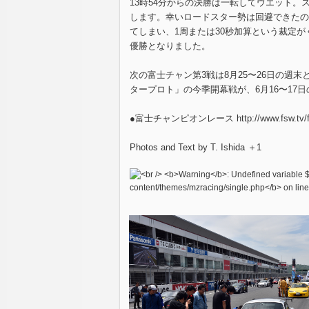
13時54分からの決勝は一転してウエット。
します。幸いロードスター勢は回避できたの
てしまい、1周または30秒加算という裁定
優勝となりました。
次の富士チャン第3戦は8月25〜26日の週
タープロト」の今季開幕戦が、6月16〜17
●富士チャンピオンレース
http://www.fsw.tv/
Photos and Text by T. Ishida ＋1