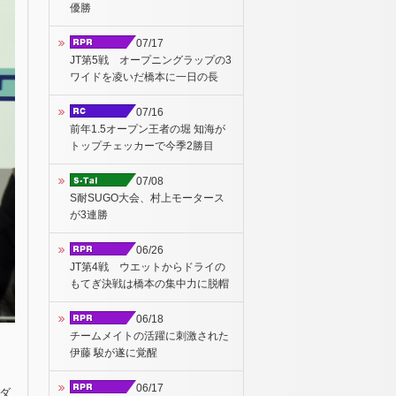
優勝
07/17
JT第5戦 オープニングラップの3
ワイドを凌いだ橋本に一日の長
07/16
前年1.5オープン王者の堀 知海が
トップチェッカーで今季2勝目
07/08
S耐SUGO大会、村上モータース
が3連勝
06/26
JT第4戦 ウエットからドライの
もてぎ決戦は橋本の集中力に脱帽
06/18
チームメイトの活躍に刺激された
伊藤 駿が遂に覚醒
06/17
ダ