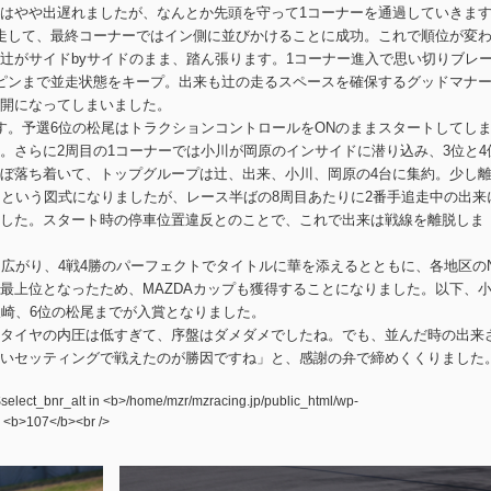
はやや出遅れましたが、なんとか先頭を守って1コーナーを通過していきま
走して、最終コーナーではイン側に並びかけることに成功。これで順位が変
辻がサイドbyサイドのまま、踏ん張ります。1コーナー進入で思い切りブレ
ピンまで並走状態をキープ。出来も辻の走るスペースを確保するグッドマナ
開になってしまいました。
す。予選6位の松尾はトラクションコントロールをONのままスタートしてし
。さらに2周目の1コーナーでは小川が岡原のインサイドに潜り込み、3位と4
ぼ落ち着いて、トップグループは辻、出来、小川、岡原の4台に集約。少し
団という図式になりましたが、レース半ばの8周目あたりに2番手追走中の出来
した。スタート時の停車位置違反とのことで、これで出来は戦線を離脱しま
に広がり、4戦4勝のパーフェクトでタイトルに華を添えるとともに、各地区の
最上位となったため、MAZDAカップも獲得することになりました。以下、
沢崎、6位の松尾までが入賞となりました。
タイヤの内圧は低すぎて、序盤はダメダメでしたね。でも、並んだ時の出来
いセッティングで戦えたのが勝因ですね」と、感謝の弁で締めくくりました