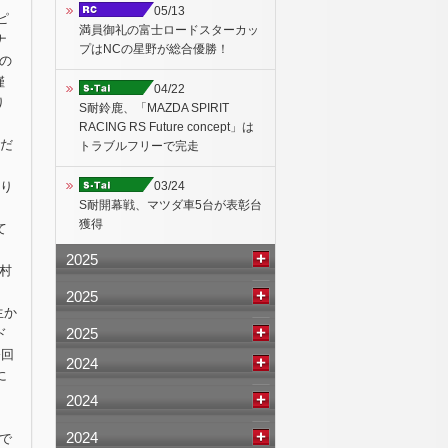
05/13
ピ
満員御礼の富士ロードスターカッ
ナ
プはNCの星野が総合優勝！
の
僅
04/22
り
S耐鈴鹿、「MAZDA SPIRIT
RACING RS Future concept」は
宴だ
トラブルフリーで完走
03/24
飾り
S耐開幕戦、マツダ車5台が表彰台
獲得
て
、
2025
村
2025
生か
2025
ド
今回
2024
に
2024
2024
で