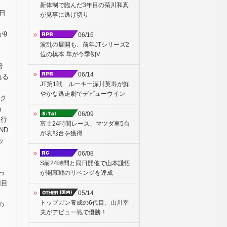
新体制で臨んだ3年目の菊川和真
日
が見事に逃げ切り
、
が9
06/16
波乱の展開も、前年JTシリーズ2
位の橋本 隼が今季初V
号
06/14
れる
JT第1戦 ルーキー深川英寿が鮮
やかな逃走劇でデビューウイン
ック
ョ
06/09
間行
富士24時間レース、マツダ車5台
ND
が表彰台を獲得
ッ
06/08
S耐24時間と同日開催で山本謙悟
っ
が開幕戦のリベンジを達成
回目
05/14
、
トップガン養成の6代目、山川幸
の
夫がデビュー戦で優勝！