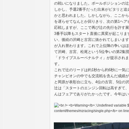
の戦いになりました。ポールポジションの辻
しかし、予選2番手だった出来がピタリと追
かと思われました。しかしながら、ここから
を遅らせてなんとか回りきり、次の第1ヘア
応戦しますが、ここで再び辻の先行を許す展
3番手以降もスタート直後に異変が起こりま
い、後続の沢崎と古宮に抜かれてしまいます
が入れ替わります。これで上位陣の争いはほ
て沢崎、古宮、松尾という5位争いの第2集
「ドライブスルーペナルティ」が提示されま
す。
これで辻のリードは約1秒から約6秒に一気
チャンピオンの中でも交流戦を含んだ成績が
と岡原が表彰台に立ち、4位の古宮、5位の
辻は「スタートのエンジン回転は高すぎて、
んはフェアでありがたかったです。今年はい