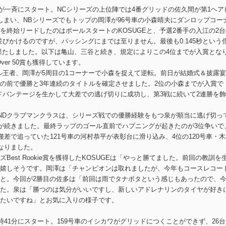
台が一斉にスタート。NCシリーズの上位陣では4番グリッドの佐久間が第1ヘア
しまい、NBシリーズでもトップの岡澤が96号車の小森晴夫にダンロップコー
を終始リードしたのはポールスタートのKOSUGEと、予選2番手の入江の2台
びかけるのですが、パッシングにまでは至りません。最後も0.145秒という
を果たしました。以下は亀山、三谷と続き、規定によりこの4位までが入賞とな
ver 50賞も獲得しています。
ル王者、岡澤が5周目の1コーナーで小森を捉えて逆転。前日が結婚式＆披露
の前で優勝と3年連続のタイトルを確定させました。2位の小森までが入賞で
ドバンテージを生かして大差での逃げ切りに成功し、第3戦に続いて2連勝を
たNDクラブマンクラスは、シリーズ戦での優勝経験をもつ泉が順当に逃げ切っ
AWAが続きました。最終ラップのゴール直前でハプニングが起きたのが3位争いで
僅差で追っていた121号車の河村恭平が表彰台に滑り込み、4位の120号車・木
なりました。
est Rookie賞を獲得したKOSUGEは「やっと勝てました。前回の教訓を
嬉しそうです。岡澤は「チャンピオンは取れましたが、今年もコースレコー
と。今回が2勝目の佐多は「前回は雨でタナボタという感じもあったので、
た。泉は「勝つのは気分がいいですし、新しいアドレナリンのタイヤが好き
たいですね」とお気に入りの様子です。
時41分にスタート。159号車のイシカワがグリッドにつくことができず、26台