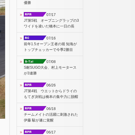
優勝
07/17
JT第5戦 オープニングラップの3
ワイドを凌いだ橋本に一日の長
07/16
前年1.5オープン王者の堀 知海が
トップチェッカーで今季2勝目
07/08
S耐SUGO大会、村上モータース
が3連勝
06/26
JT第4戦 ウエットからドライの
もてぎ決戦は橋本の集中力に脱帽
06/18
チームメイトの活躍に刺激された
伊藤 駿が遂に覚醒
06/17