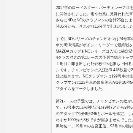
2017年のロードスター・パーティレースⅢ
に開催されました。雨や台風に見舞われた1
さらにNDとNCのクラブマンの合計25台によ
時35分から、それぞれ15分間で行われまし
すでにNDシリーズのチャンピオンは74号車
車の岡澤清英がポイントリーダーで最終戦を
MAZDAカップもNCシリーズは入江に確
4クラス混走の第1レースの予選で総合トップに
１周目に叩き出した1分8秒225を誰も上回
ンです。チャンピオンの入江が0.418秒差
雄と続きます。NCクラブマンは199号車の佐
クラブマンは123号車の泉多美宏が1分10秒5
プタイムをマークしました。
第2レースの予選では、チャンピオンの辻がい
て、78号車の出来利弘が1分9秒734から9
のアタックで1分9秒246とポールを確定。
わずか1000分の8秒ですが届きませんでした
沢崎祐一、19号車の古宮正信、93号車の細