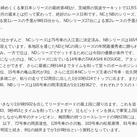
を締めくくる東日本シリーズの最終第4戦が、茨城県の筑波サーキットで11月5
0月の週末とは打って変わって、絶好のレース日和です。NCとNBのシリーズ
る第1レースの予選が9時15分から、NDシリーズ27台による第2レースの予選
た。
の辻かずんど、NCシリーズは75号車の入江直に決定済み。NBシリーズは165
迎えています。各地区を通じたNDとNCの両シリーズの年間最優秀者に贈ら
定済み。一方で辻は、NDシリーズでゲットするためには今回の優勝が条件です。
なったのは、NCシリーズに出ている14号車のTAKASHI KOSUGE。アタ
ることができず、さらに最後に8秒144までタイムを削って堂々のポールポジシ
で2位、15号車の亀山晃代が3位、さらに北日本NCシリーズ王者の7号車・佐久
多雄二が、粘りの走りで12周目に出した1分10秒224でトップに出ます。また
46、NBシリーズは165号車の岡澤清英が1分11秒362で、それぞれクラスのト
きなり1分9秒502を出してリーダーボードの最上段に躍り出ます。これを追
秒643、9秒453とタイムを削っていきますが、辻もピットインを挟んで事実上2
しかしながら昨年のチャンピオン、梅田剛の持つコースレコードの9秒238には
。以下、72号車の岡原達也、128号車の小川勉、103号車の松尾康博、91号車
井明宏と続き、8位の細井までが1分9秒台という接戦となっています。