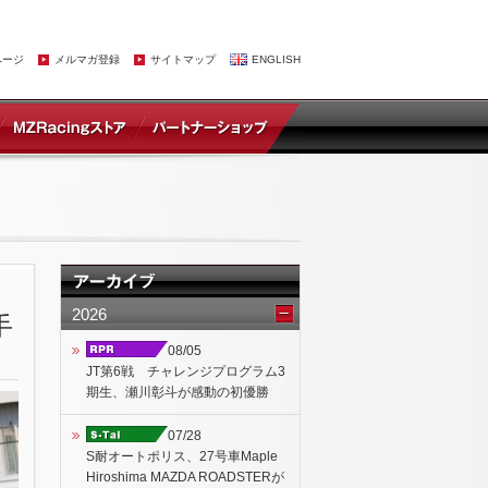
ページ
メルマガ登録
サイトマップ
ENGLISH
2026
手
08/05
JT第6戦 チャレンジプログラム3
期生、瀬川彰斗が感動の初優勝
07/28
S耐オートポリス、27号車Maple
Hiroshima MAZDA ROADSTERが