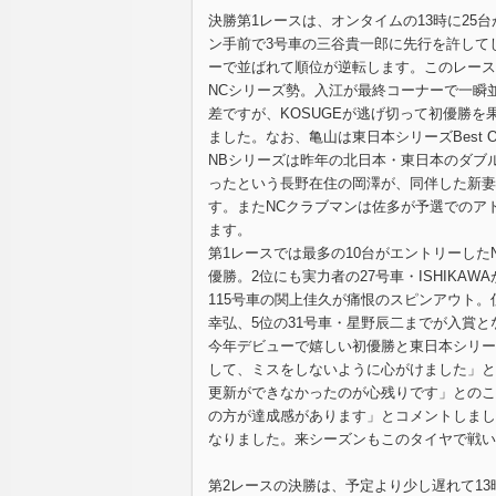
決勝第1レースは、オンタイムの13時に25
ン手前で3号車の三谷貴一郎に先行を許して
ーで並ばれて順位が逆転します。このレース
NCシリーズ勢。入江が最終コーナーで一瞬並
差ですが、KOSUGEが逃げ切って初優勝
ました。なお、亀山は東日本シリーズBest O
NBシリーズは昨年の北日本・東日本のダブ
ったという長野在住の岡澤が、同伴した新妻
す。またNCクラブマンは佐多が予選でのア
ます。
第1レースでは最多の10台がエントリーし
優勝。2位にも実力者の27号車・ISHIK
115号車の関上佳久が痛恨のスピンアウト。
幸弘、5位の31号車・星野辰二までが入賞と
今年デビューで嬉しい初優勝と東日本シリーズB
して、ミスをしないように心がけました」と
更新ができなかったのが心残りです」とのこ
の方が達成感があります」とコメントしまし
なりました。来シーズンもこのタイヤで戦い
第2レースの決勝は、予定より少し遅れて13