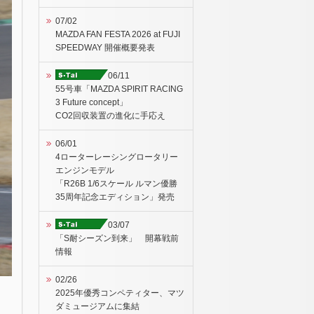
07/02
MAZDA FAN FESTA 2026 at FUJI
SPEEDWAY 開催概要発表
06/11
55号車「MAZDA SPIRIT RACING
3 Future concept」
CO2回収装置の進化に手応え
06/01
4ローターレーシングロータリー
エンジンモデル
「R26B 1/6スケール ルマン優勝
35周年記念エディション」発売
03/07
「S耐シーズン到来」 開幕戦前
情報
02/26
2025年優秀コンペティター、マツ
ダミュージアムに集結