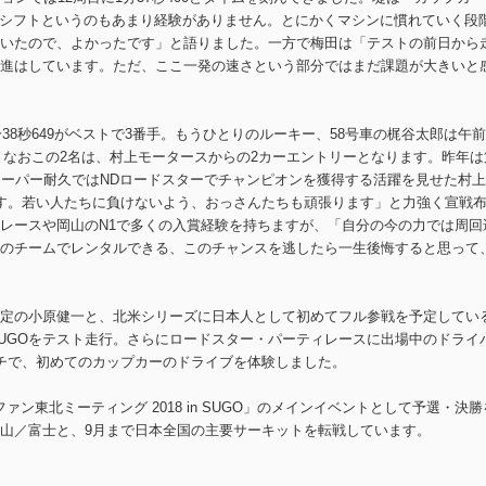
右シフトというのもあまり経験がありません。とにかくマシンに慣れていく段
いたので、よかったです」と語りました。一方で梅田は「テストの前日から
進はしています。ただ、ここ一発の速さという部分ではまだ課題が大きいと
分38秒649がベストで3番手。もうひとりのルーキー、58号車の梶谷太郎は午
た。なおこの2名は、村上モータースからの2カーエントリーとなります。昨年は
スーパー耐久ではNDロードスターでチャンピオンを獲得する活躍を見せた村
す。若い人たちに負けないよう、おっさんたちも頑張ります」と力強く宣戦
レースや岡山のN1で多くの入賞経験を持ちますが、「自分の今の力では周回
のチームでレンタルできる、このチャンスを逃したら一生後悔すると思って
定の小原健一と、北米シリーズに日本人として初めてフル参戦を予定してい
SUGOをテスト走行。さらにロードスター・パーティレースに出場中のドライ
チで、初めてのカップカーのドライブを体験しました。
ァン東北ミーティング 2018 in SUGO」のメインイベントとして予選・決勝
山／富士と、9月まで日本全国の主要サーキットを転戦しています。