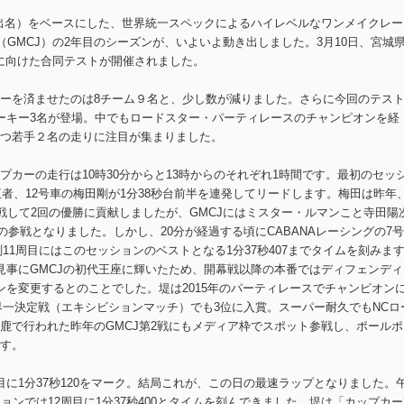
輸出名）をベースにした、世界統一スペックによるハイレベルなワンメイクレー
APAN（GMCJ）の2年目のシーズンが、いよいよ動き出しました。3月10日、宮城
戦に向けた合同テストが開催されました。
ーを済ませたのは8チーム９名と、少し数が減りました。さらに今回のテス
ーキー3名が登場。中でもロードスター・パーティレースのチャンピオンを経
つ若手２名の走りに注目が集まりました。
カーの走行は10時30分からと13時からのそれぞれ1時間です。最初のセッ
王者、12号車の梅田剛が1分38秒台前半を連発してリードします。梅田は昨年
戦して2回の優勝に貢献しましたが、GMCJにはミスター・ルマンこと寺田陽
の参戦となりました。しかし、20分が経過する頃にCABANAレーシングの7号
測11周目にはこのセッションのベストとなる1分37秒407までタイムを刻みま
見事にGMCJの初代王座に輝いたため、開幕戦以降の本番ではディフェンディ
ンを変更するとのことでした。堤は2015年のパーティレースでチャンピオン
CUP世界一決定戦（エキシビションマッチ）でも3位に入賞。スーパー耐久でもNCロ
鹿で行われた昨年のGMCJ第2戦にもメディア枠でスポット参戦し、ポールポ
す。
に1分37秒120をマーク。結局これが、この日の最速ラップとなりました。
ョンでは12周目に1分37秒400とタイムを刻んできました。堤は「カップカー