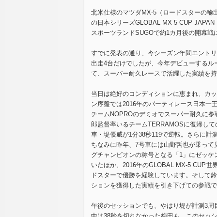
北米仕様のマツダMX-5（ロードスターの
の日本シリーズGLOBAL MX-5 CUP J
スポーツランドSUGOで約1カ月後の開幕
すでに発表の通り、今シーズン年間エントリ
出走4台だけでしたが、今年デビューするル
て、スーパー耐久レースで活躍した実績を持
当日は絶好のコンディションに恵まれ、カップ
ン序盤では2016年のパーティレース日本一
チームNOPROのデミオでスーパー耐久に参
郎監督率いるチームTERRAMOSに復帰して
車・堤優威が1分38秒119で逆転。さらに計
ちなみに昨年、7号車には山野哲也が乗って
グチャンピオンの称号となる「1」にゼッケ
いたほか、2016年のGLOBAL MX-5 
ドスターで優勝を経験しています。そして鈴
ションを獲得した実績を引き下げての参戦で
午後のセッションでも、やはり堤が計測3周目
中は38秒を切れなかった梅田も、このセッシ