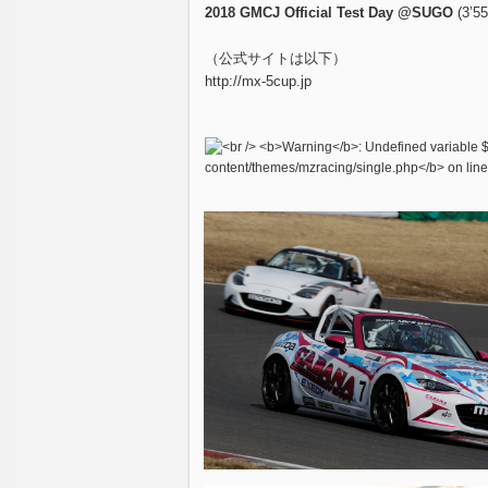
2018 GMCJ Official Test Day @SUGO
(3’55
（公式サイトは以下）
http://mx-5cup.jp