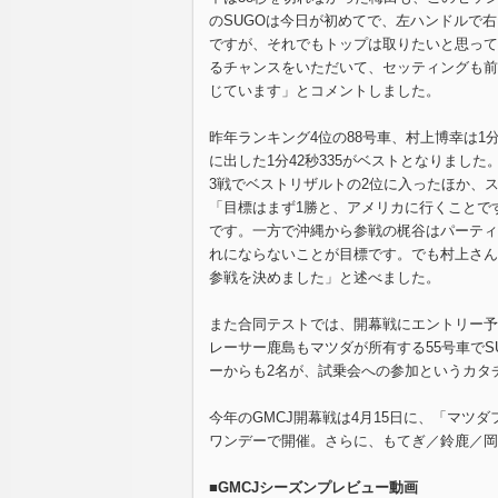
のSUGOは今日が初めてで、左ハンドルで
ですが、それでもトップは取りたいと思って
るチャンスをいただいて、セッティングも前
じています」とコメントしました。
昨年ランキング4位の88号車、村上博幸は1
に出した1分42秒335がベストとなりまし
3戦でベストリザルトの2位に入ったほか、
「目標はまず1勝と、アメリカに行くことで
です。一方で沖縄から参戦の梶谷はパーティ
れにならないことが目標です。でも村上さん
参戦を決めました」と述べました。
また合同テストでは、開幕戦にエントリー予
レーサー鹿島もマツダが所有する55号車で
ーからも2名が、試乗会への参加というカタ
今年のGMCJ開幕戦は4月15日に、「マツダフ
ワンデーで開催。さらに、もてぎ／鈴鹿／岡
■GMCJシーズンプレビュー動画