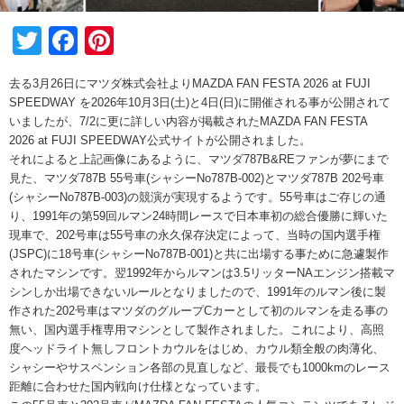
Twitter
Facebook
Pinterest
去る3月26日にマツダ株式会社よりMAZDA FAN FESTA 2026 at FUJI
SPEEDWAY を2026年10月3日(土)と4日(日)に開催される事が公開されて
いましたが、7/2に更に詳しい内容が掲載されたMAZDA FAN FESTA
2026 at FUJI SPEEDWAY公式サイトが公開されました。
それによると上記画像にあるように、マツダ787B&REファンが夢にまで
見た、マツダ787B 55号車(シャシーNo787B-002)とマツダ787B 202号車
(シャシーNo787B-003)の競演が実現するようです。55号車はご存じの通
り、1991年の第59回ルマン24時間レースで日本車初の総合優勝に輝いた
現車で、202号車は55号車の永久保存決定によって、当時の国内選手権
(JSPC)に18号車(シャシーNo787B-001)と共に出場する事ために急遽製作
されたマシンです。翌1992年からルマンは3.5リッターNAエンジン搭載マ
シンしか出場できないルールとなりましたので、1991年のルマン後に製
作された202号車はマツダのグループCカーとして初のルマンを走る事の
無い、国内選手権専用マシンとして製作されました。これにより、高照
度ヘッドライト無しフロントカウルをはじめ、カウル類全般の肉薄化、
シャシーやサスペンション各部の見直しなど、最長でも1000kmのレース
距離に合わせた国内戦向け仕様となっています。