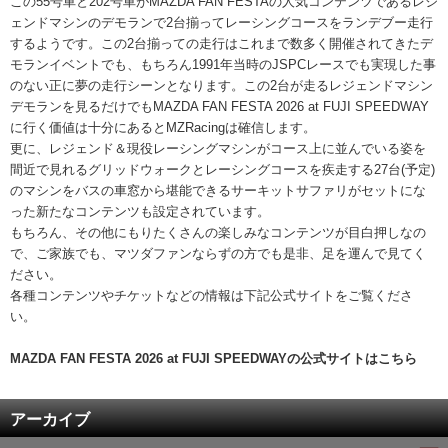
この55号車と202号車がMAZDA FAN FESTAの人気コンテンツであるレジ
ェンドマシンのデモランで2台揃ってレーシングコースをランデブー走行
するようです。この2台揃っての走行はこれまで数多く開催されてきたデ
モランイベントでも、もちろん1991年当時のJSPCレースでも実現した事
のない正に夢の走行シーンとなります。この2台が走るレジェンドマシン
デモランを見るだけでもMAZDA FAN FESTA 2026 at FUJI SPEEDWAY
に行く価値は十分にあるとMZRacingは確信します。
更に、レジェンド＆現役レーシングマシンがコース上に並んでいる姿を
間近で見れるグリッドウォークとレーシングコースを疾走する27台(予定)
のマシンをバスの車窓から堪能できるサーキットサファリがセットにな
った新たなコンテンツも設定されています。
もちろん、その他にもりたくさんの楽しみなコンテンツが目白押しなの
で、ご家族でも、マツダファンならずの方でも是非、足を運んで見てく
ださい。
各種コンテンツやチケットなどの情報は下記公式サイトをご覧くださ
い。
MAZDA FAN FESTA 2026 at FUJI SPEEDWAYの公式サイトはこちら
アーカイブ