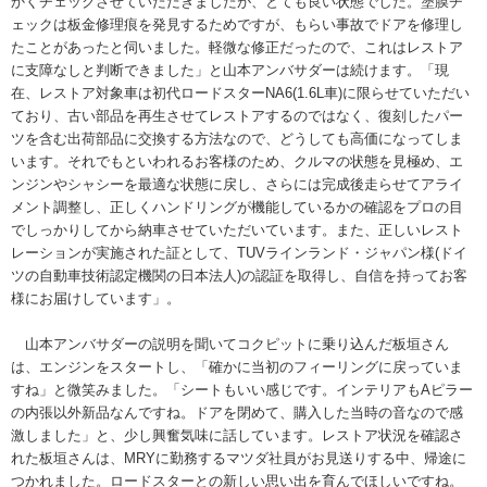
かくチェックさせていただきましたが、とても良い状態でした。塗膜チ
ェックは板金修理痕を発見するためですが、もらい事故でドアを修理し
たことがあったと伺いました。軽微な修正だったので、これはレストア
に支障なしと判断できました」と山本アンバサダーは続けます。「現
在、レストア対象車は初代ロードスターNA6(1.6L車)に限らせていただい
ており、古い部品を再生させてレストアするのではなく、復刻したパー
ツを含む出荷部品に交換する方法なので、どうしても高価になってしま
います。それでもといわれるお客様のため、クルマの状態を見極め、エ
ンジンやシャシーを最適な状態に戻し、さらには完成後走らせてアライ
メント調整し、正しくハンドリングが機能しているかの確認をプロの目
でしっかりしてから納車させていただいています。また、正しいレスト
レーションが実施された証として、TUVラインランド・ジャパン様(ドイ
ツの自動車技術認定機関の日本法人)の認証を取得し、自信を持ってお客
様にお届けしています」。
山本アンバサダーの説明を聞いてコクピットに乗り込んだ板垣さん
は、エンジンをスタートし、「確かに当初のフィーリングに戻っていま
すね」と微笑みました。「シートもいい感じです。インテリアもAピラー
の内張以外新品なんですね。ドアを閉めて、購入した当時の音なので感
激しました」と、少し興奮気味に話しています。レストア状況を確認さ
れた板垣さんは、MRYに勤務するマツダ社員がお見送りする中、帰途に
つかれました。ロードスターとの新しい思い出を育んでほしいですね。