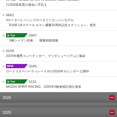
CO2回収装置の進化に手応え
06/01
4ローターレーシングロータリーエンジンモデル
「R26B 1/6スケール ルマン優勝35周年記念エディション」発売
03/07
「S耐シーズン到来」 開幕戦前情報
02/26
2025年優秀コンペティター、マツダミュージアムに集結
02/05
ロードスターパーティレースⅢの2026年カレンダー 公開中
01/11
MAZDA SPIRIT RACING、2026年S耐参戦計画を発表
2025
2025