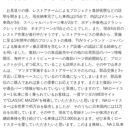
お見送りの後、レストアチームによるプロジェクト進捗状態などの説
明を聞きました。現在納車完了した車両は計5台で、内訳はVスペシャル
車両が3台、スペシャルパッケージ車が2台で、ボディ外板色はクラシッ
クレッドが2台、ネオグリーンが3台とのことでした。また、現在6台目の
レストア作業が進行中だそうです。レストアサービスの発表から、実施
に至る1年間半の間のプロジェクトの推移、TUVラインランド・ジャパン
による板金ボディ修正環境を含むレストア設備への認証に至る経緯など
を伺いました。復刻パーツの単品販売やその他の出荷部品のパーツ情報
開示、海外ディストリビューターへの復刻パーツ供給開始など、プロジ
ェクトが少しずつ拡大していることも説明されました。その中で山本さ
んは、「マツダで実施するレストアサービスそのものは、部品交換と3ヶ
月近い工期をベースにしているので高価になってしまいますが、部品単
位のご購入であれば多くの需要にお応えできます。まだまだ復刻パーツ
や適合パーツ情報が知られていないと実感していますので、NAロードス
ター1.6L車に長く乗られているお客様は、一度マツダのWEBサイト
で”CLASSIC MAZDA”を検索していただきたいと思います。NAロードス
ターは全世界で45万台を販売しましたが、そのうちに日本国内には11万
台を出荷しています。その中で、現在でも登録ナンバーが抹消されず、
継続車検を受け続けている車体は2万2,000台あります。ぜひ末長くロー
ドスターを愛していただきたいと思います。このまま推移し、NA 1.6L車