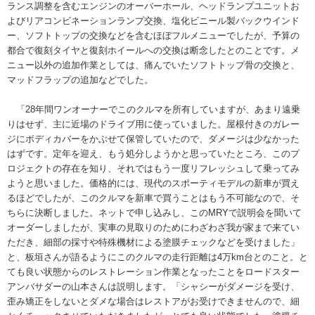
ランス調整を含むエンジンのオーバーホール、ヘッドランプユニットお
よびリアコンビネーションランプ交換、塩化ビニール製バックウインド
ー、ソフトトップの交換などを含むほぼフルメニューでしたが、予算の
都合で復刻タイヤと復刻ホイールへの交換は断念したとのことです。メ
ニュー以外の追加作業としては、痛んでいたソフトトップ骨の交換と、
マッドフラップの追加などでした。
「28年間ワンオーナーでこのクルマを所有していますが、あまり遠乗
りはせず、主に近場のドライブ用に使っていました。屋根付きのガレー
ジにボディカバーをかぶせて保管していたので、ダメージは少なかった
はずです。定年を迎え、もう処分しようかと思っていたところ、このプ
ロジェクトの存在を知り、それではもう一度リフレッシュして乗ってみ
ようと思いました。価格的には、現代のスポーティモデルの新車が買え
るほどでしたが、このクルマを新車で買うことはもう不可能なので、そ
ちらに決断しました。ネットで申し込みし、このMRYで説明会を聞いて
オーダーしましたが、実車の見取りのためにわざわざ我が家まで来てい
ただき、細部の採寸や特殊機材による塗膜チェックなどを受けました」
と、板垣さんが語るようにこのクルマの走行距離は4万km台とのこと。と
ても良い状態からのレストレーション作業となったことをロードスター
アンバサダーの山本さんは説明します。「シャシーがダメージを受け、
歪み矯正をしないとダメな場合はレストアがお受けできませんので、細