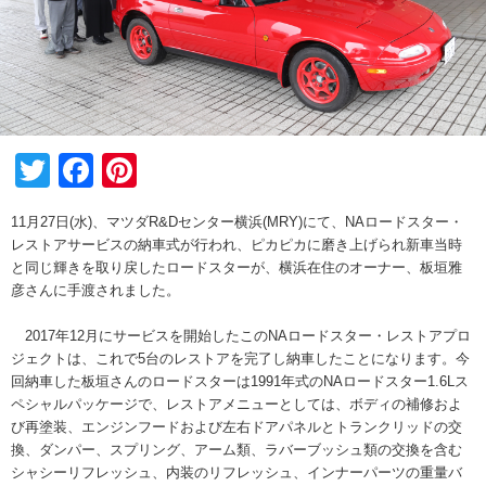
Twitter
Facebook
Pinterest
11月27日(水)、マツダR&Dセンター横浜(MRY)にて、NAロードスター・
レストアサービスの納車式が行われ、ピカピカに磨き上げられ新車当時
と同じ輝きを取り戻したロードスターが、横浜在住のオーナー、板垣雅
彦さんに手渡されました。
2017年12月にサービスを開始したこのNAロードスター・レストアプロ
ジェクトは、これで5台のレストアを完了し納車したことになります。今
回納車した板垣さんのロードスターは1991年式のNAロードスター1.6Lス
ペシャルパッケージで、レストアメニューとしては、ボディの補修およ
び再塗装、エンジンフードおよび左右ドアパネルとトランクリッドの交
換、ダンパー、スプリング、アーム類、ラバーブッシュ類の交換を含む
シャシーリフレッシュ、内装のリフレッシュ、インナーパーツの重量バ