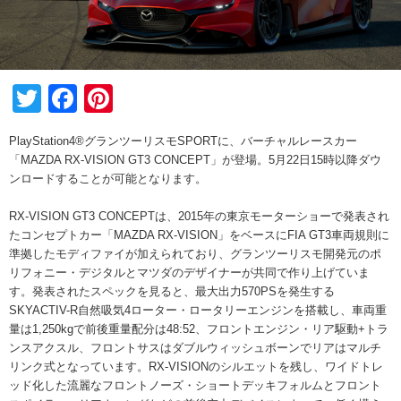
Twitter
Facebook
Pinterest
PlayStation4®グランツーリスモSPORTに、バーチャルレースカー
「MAZDA RX-VISION GT3 CONCEPT」が登場。5月22日15時以降ダウ
ンロードすることが可能となります。
RX-VISION GT3 CONCEPTは、2015年の東京モーターショーで発表され
たコンセプトカー「MAZDA RX-VISION」をベースにFIA GT3車両規則に
準拠したモディファイが加えられており、グランツーリスモ開発元のポ
リフォニー・デジタルとマツダのデザイナーが共同で作り上げていま
す。発表されたスペックを見ると、最大出力570PSを発生する
SKYACTIV-R自然吸気4ローター・ロータリーエンジンを搭載し、車両重
量は1,250kgで前後重量配分は48:52、フロントエンジン・リア駆動+トラ
ンスアクスル、フロントサスはダブルウィッシュボーンでリアはマルチ
リンク式となっています。RX-VISIONのシルエットを残し、ワイドトレ
ッド化した流麗なフロントノーズ・ショートデッキフォルムとフロント