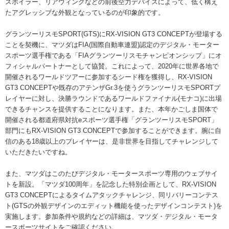
スポイラー、リアウィングなどの前後空力デバイスによって、低く構え
たアグレッシブな外観となっているのが印象的です。
グランツーリスモSPORT(GTS)にRX-VISION GT3 CONCEPTが登場する
ことを契機に、マツダはFIA(国際自動車連盟)認定のデジタル・モーター
スポーツ選手権である「FIAグランツーリスモチャンピオンシップ」にオ
フィシャルパートナーとして協賛。これによって、2020年に世界各地で
開催されるワールドツアーに参加するシード権を獲得し、RX-VISION
GT3 CONCEPTや既存のアテンザGr.3を使うグランツーリスモSPORTプ
レイヤーに対し、決勝ラウンドであるワールドファイナル(モナコ)に出場
できるチャンスを提供することになります。また、本年かごしま国体で
開催される都道府県対抗eスポーツ選手権「グランツーリスモSPORT」
部門にもRX-VISION GT3 CONCEPTで参加することができます。腕に自
信のある18歳以上のプレイヤーは、是非世界を目指してチャレンジして
いただきたいですね。
また、マツダはこのたびデジタル・モータースポーツ専用のウェブサイ
トを新設。「マツダ100周年」を記念した特別企画として、RX-VISION
GT3 CONCEPTによるタイムアタックチャレンジ、同リバリーコンテス
ト(GTSの外観デザインのエディット機能を使ったデザインコンテスト)を
実施します。参加条件や規約などの詳細は、マツダ・デジタル・モータ
ースポーツサイトをご確認ください。