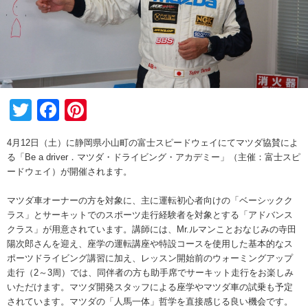
Twitter
Facebook
Pinterest
4月12日（土）に静岡県小山町の富士スピードウェイにてマツダ協賛によ
る「Be a driver．マツダ・ドライビング・アカデミー」（主催：富士スピ
ードウェイ）が開催されます。
マツダ車オーナーの方を対象に、主に運転初心者向けの「ベーシックク
ラス」とサーキットでのスポーツ走行経験者を対象とする「アドバンス
クラス」が用意されています。講師には、Mr.ルマンことおなじみの寺田
陽次郎さんを迎え、座学の運転講座や特設コースを使用した基本的なス
ポーツドライビング講習に加え、レッスン開始前のウォーミングアップ
走行（2～3周）では、同伴者の方も助手席でサーキット走行をお楽しみ
いただけます。マツダ開発スタッフによる座学やマツダ車の試乗も予定
されています。マツダの「人馬一体」哲学を直接感じる良い機会です。