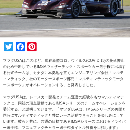
Twitter
Facebook
Pinterest
マツダUSAはこのほど、現在新型コロナウィルス(COVID-19)の蔓延抑止
のため中断しているIMSAウェザーテック・スポーツカー選手権に出場す
る公式チームは、カナダに本拠地を置くエンジニアリング会社「マルテ
ィマティック」社のモータースポーツ部門「マルティマティックモータ
ースポーツ」がオペレーションする、と発表しました。
マツダUSAは、レースカー開発とチーム運営の経験をもつマルティマテ
ックに、同社の頂点活動であるIMSAシリーズのチームオペレーションを
委託する、と説明しています。「マツダUSAは、IMSAシリーズの再開と
同時にマルティマティックと共にレース活動できることを楽しみにして
います。彼らと共に、共通の目標であるIMSAシリーズにおけるドライバ
ー選手権、マニュファクチャラー選手権タイトル獲得を目指します」