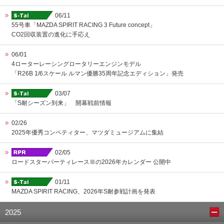
06/11
55号車「MAZDA SPIRIT RACING 3 Future concept」
CO2回収装置の進化に手応え
06/01
4ローターレーシングロータリーエンジンモデル
「R26B 1/6スケール ルマン優勝35周年記念エディション」発売
03/07
「S耐シーズン到来」 開幕戦前情報
02/26
2025年優秀コンペティター、マツダミュージアムに集結
02/05
ロードスターパーティレースⅢの2026年カレンダー 公開中
01/11
MAZDA SPIRIT RACING、2026年S耐参戦計画を発表
2025