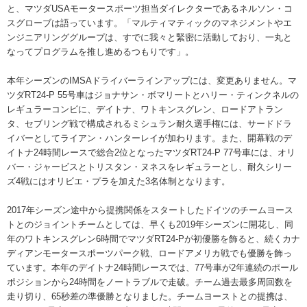
と、マツダUSAモータースポーツ担当ダイレクターであるネルソン・コ
スグローブは語っています。「マルティマティックのマネジメントやエ
ンジニアリンググループは、すでに我々と緊密に活動しており、一丸と
なってプログラムを推し進めるつもりです」。
本年シーズンのIMSAドライバーラインアップには、変更ありません。マ
ツダRT24-P 55号車はジョナサン・ボマリートとハリー・ティンクネルの
レギュラーコンビに、デイトナ、ワトキンスグレン、ロードアトラン
タ、セブリング戦で構成されるミシュラン耐久選手権には、サードドラ
イバーとしてライアン・ハンターレイが加わります。また、開幕戦のデ
イトナ24時間レースで総合2位となったマツダRT24-P 77号車には、オリ
バー・ジャービスとトリスタン・ヌネスをレギュラーとし、耐久シリー
ズ4戦にはオリビエ・プラを加えた3名体制となります。
2017年シーズン途中から提携関係をスタートしたドイツのチームヨース
トとのジョイントチームとしては、早くも2019年シーズンに開花し、同
年のワトキンスグレン6時間でマツダRT24-Pが初優勝を飾ると、続くカナ
ディアンモータースポーツパーク戦、ロードアメリカ戦でも優勝を飾っ
ています。本年のデイトナ24時間レースでは、77号車が2年連続のポール
ポジションから24時間をノートラブルで走破。チーム過去最多周回数を
走り切り、65秒差の準優勝となりました。チームヨーストとの提携は、