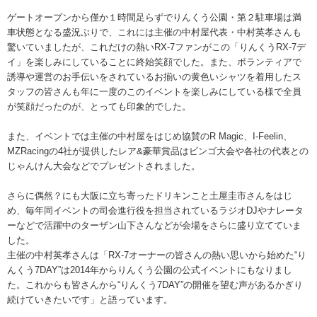
ゲートオープンから僅か１時間足らずでりんくう公園・第２駐車場は満
車状態となる盛況ぶりで、これには主催の中村屋代表・中村英孝さんも
驚いていましたが、これだけの熱いRX-7ファンがこの「りんくうRX-7デ
イ」を楽しみにしていることに終始笑顔でした。また、ボランティアで
誘導や運営のお手伝いをされているお揃いの黄色いシャツを着用したス
タッフの皆さんも年に一度のこのイベントを楽しみにしている様で全員
が笑顔だったのが、とっても印象的でした。
また、イベントでは主催の中村屋をはじめ協賛のR Magic、I-Feelin、
MZRacingの4社が提供したレア&豪華賞品はビンゴ大会や各社の代表との
じゃんけん大会などでプレゼントされました。
さらに偶然？にも大阪に立ち寄ったドリキンこと土屋圭市さんをはじ
め、毎年同イベントの司会進行役を担当されているラジオDJやナレータ
ーなどで活躍中のターザン山下さんなどが会場をさらに盛り立てていま
した。
主催の中村英孝さんは「RX-7オーナーの皆さんの熱い思いから始めた“り
んくう7DAY”は2014年からりんくう公園の公式イベントにもなりまし
た。これからも皆さんから“りんくう7DAY”の開催を望む声があるかぎり
続けていきたいです」と語っています。