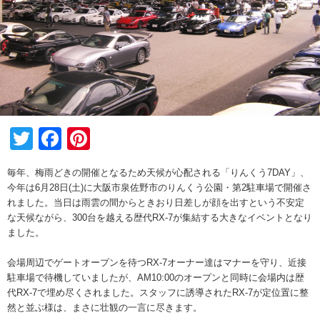
Twitter
Facebook
Pinterest
毎年、梅雨どきの開催となるため天候が心配される「りんくう7DAY」、
今年は6月28日(土)に大阪市泉佐野市のりんくう公園・第2駐車場で開催さ
れました。当日は雨雲の間からときおり日差しが顔を出すという不安定
な天候ながら、300台を越える歴代RX-7が集結する大きなイベントとなり
ました。
会場周辺でゲートオープンを待つRX-7オーナー達はマナーを守り、近接
駐車場で待機していましたが、AM10:00のオープンと同時に会場内は歴
代RX-7で埋め尽くされました。スタッフに誘導されたRX-7が定位置に整
然と並ぶ様は、まさに壮観の一言に尽きます。