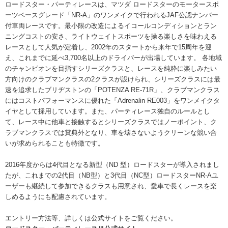
ロードスター・パーティレースは、マツダ ロードスターのモータースポ
ーツベースグレード「NR-A」のワンメイクで行われるJAF公認ナンバー
付車両レースです。最小限の改造によるイコールコンディションとラン
ニングコストの安さ、ライトウェイトスポーツを操る楽しさを味わえる
レースとして人気が定着し、2002年のスタートから来年で15周年を迎
え、これまでに延べ3,700名以上のドライバーが出場しています。 各地域
のチャンピオンを目指すシリーズクラスと、レースを純粋に楽しみたい
方向けのクラブマンクラスの2クラスが設けられ、シリーズクラスには最
速を追求したブリヂストンの「POTENZA RE-71R」、クラブマンクラス
にはコストパフォーマンスに優れた「Adrenalin RE003」をワンメイクタ
イヤとして採用しています。また、パーティレース独自のルールとし
て、レース中に他車と接触するとシリーズクラスではノーポイント、ク
ラブマンクラスでは賞典外となり、車を壊さないようクリーンな競い合
いが求められることも特徴です。
2016年度からは4代目となる新型（ND 型）ロードスターが導入されまし
たが、これまでの2代目（NB型）と3代目（NC型）ロードスターNR-Aユ
ーザーも継続して参加できるクラスも用意され、愛車で長くレースを楽
しめるようにも配慮されています。
エントリー方法等、詳しくは公式サイトをご覧ください。