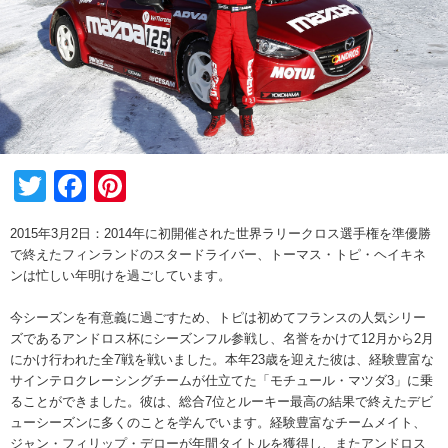
Twitter
Facebook
Pinterest
2015年3月2日：2014年に初開催された世界ラリークロス選手権を準優勝
で終えたフィンランドのスタードライバー、トーマス・トピ・ヘイキネ
ンは忙しい年明けを過ごしています。
今シーズンを有意義に過ごすため、トピは初めてフランスの人気シリー
ズであるアンドロス杯にシーズンフル参戦し、名誉をかけて12月から2月
にかけ行われた全7戦を戦いました。本年23歳を迎えた彼は、経験豊富な
サインテロクレーシングチームが仕立てた「モチュール・マツダ3」に乗
ることができました。彼は、総合7位とルーキー最高の結果で終えたデビ
ューシーズンに多くのことを学んでいます。経験豊富なチームメイト、
ジャン・フィリップ・デローが年間タイトルを獲得し、またアンドロス