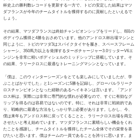
杯史上の勝利数レコードを更新する一方で、トピの安定した結果はマツ
ダフランスが今年のチームタイトルを獲得するのに貢献したといえるで
しょう。
その結果、マツダフランスは終始チャンピオンシップをリードし、8回の
ポディウム獲得と4勝をおさめています。他のアンドロス杯出場マシンと
同じように、トピのマツダ3はスパイクタイヤを履き、スペースフレーム
シャーシ、350馬力以上を発揮するターボチャージャー3.0リッターV6エ
ンジンを非常に軽いボディシェルのミッドシップに搭載しています。そ
の結果、ラリークロスに最適なトレーニングマシンとなっています。
「僕は、このウィンターシーズンをとても楽しみにしていましたが、学
ぶことばかりでした」と1シーズンに5勝を記録し、グローバルラリーク
ロスチャンピオンとなった経験のあるヘイキネンは言います。「アンド
ロス杯は、実際には非常に専門的な慣れが必要なので、すぐに有効なグ
リップを得るのは容易ではないのです。特に、それは非常に戦術的であ
り、戦略的に最適な方法をしっかり学ぶ必要があります。しかし、今、
僕は来年もアンドロス杯に戻ってくることと、ラリークロス出場を両立
させたいと考え始めています。マツダフランスに素晴らしい機会をくれ
たことを感謝し、チームタイトルを獲得したチーム全体でその栄誉を喜
びたいと思います。僕はチームの一員であることを誇りに思います。ま