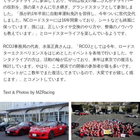
くサンタドライブに参加しており、今回は祖父の修二さんがドライバー
の役割を、孫の菜々さんに引き継ぎ、グランドスタッフとして参加しま
した。「孫が約1年半前に自動車運転免許を習得し、今年ついに世代交代
しました。NCロードスターには16年間乗っており、シートなども綺麗に
保っています。孫には、正しいタイヤ交換のやり方や、整備のノウハウ
も教えています」、とロードスターライフを楽しんでいるようです。
RCOJ事務局の代表、水落正典さんは、「RCOJとしては今年、ロードス
ターエクスペリエンスをはじめとしたイベントを各地で行いました。サ
ンタドライブの方は、活動の輪が広がっており、来年は東京での復活も
検討しています。やはり、ここ横浜での開催の参加者が最も多いです。
イベントがここ数年でまた復活してきているので、大変ですが嬉しく感
じます」、とコメントしています。
Text & Photos by MZRacing