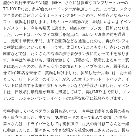
型から現行モデルのND型、同RF、さらには貴重なコンプリートカーの
TD-1001Rなど、約40台のロードスターが参加しました。まずは、スタッ
フ全員の自己紹介と安全ミーティングを行ったのち、発着点となるパシ
フィコ横浜を目指します。1周のコース確認の後、昼頃にいよいよイベン
トがスタート。今年も晴天に恵まれ、絶好のオープンカー日和となりま
した。ルートは、パシフィコ横浜を起点に、赤レンガ倉庫の前を通過
し、元町中華街の東門、山下公園前などを通過したのち、再びパシフィ
コ横浜に戻るといったルートです。休日ということもあり、赤レンガ倉
庫前などでは、たくさんの沿道の歩行者がサンタに向かって手を振りま
す。今年は昨年よりも、混雑が激しく、序盤から、渋滞によるルート変
更はあったものの、皆さん安全に参加者とドライブを楽しみ、親子合わ
せて約180名を乗せて、笑顔を届けました。参加した子供達には、お土産
として、ロードスターのイラストが入ったオリジナルトートバック、イ
ベントに賛同する太陽油脂社からチキンなどが手渡されました。イベン
トは、日没頃に最終組が無事に帰還して終了。再びMRYまで戻り、ノン
アルコールシャンパンで、イベントの無事な終了に祝杯をあげます。
毎年参加しているベテラン会員も多い一方、今年は初参加の会員の姿も
多く目立ちました。中でも、NC型ロードスターで初めて参加した青谷
菜々さんは、ドライバーとしては初参加で、祖父の青谷修二さんと一緒
に参加しました。菜々さんは小さな頃から祖父の修二さんと共に、長ら