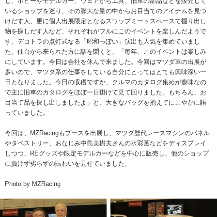
し、ホビーやモデルカー、ウェアから工具、旧車の部品などを販売して
いるショップを巡り、その膨大な量の中からお目当てのアイテムを見つ
けだす人、更に個人出展限定となるスワップミートスペースで掘り出し
物を探しだす人など、それぞれがフルにこのイベントを楽しんだようで
す。デコトラの点灯式なる「昭和っぽい」演出も人気を集めていまし
た。仙台から来られた方に話を聞くと、「毎年、このイベントは楽しみ
にしています。今日は会社を休んで来ました。今回はマツダ車の出展が
多いので、マツダ系の仕事をしている自分にとってはとても興味深い一
日となりました。今日の収穫ですか、クルマのカタログ集めが趣味なの
で主に旧車のカタログをほぼ一日掛けて見て回りました。もちろん、お
目当て品を探し出しましたよ」と、大きなバッグを抱えてにこやかに語
っていました。
今回は、MZRacingもブースを出展し、マツダ歴代レースマシンのパネル
やタペストリー、おなじみ中島美樹夫さんの水彩画などをディスプレイ
しつつ、REグッズや限定モデルカーなどを中心に販売し、他のショップ
に負けず劣らずの賑わいを見せていました。
Photo by MZRacing