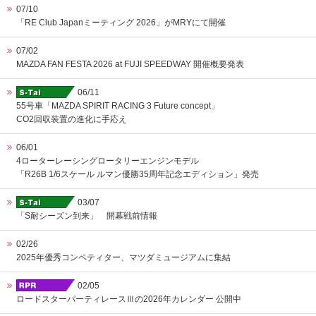
07/10
「RE Club Japanミーティング 2026」がMRYにて開催
07/02
MAZDA FAN FESTA 2026 at FUJI SPEEDWAY 開催概要発表
06/11
55号車「MAZDA SPIRIT RACING 3 Future concept」
CO2回収装置の進化に手応え
06/01
4ローターレーシングロータリーエンジンモデル
「R26B 1/6スケール ルマン優勝35周年記念エディション」発売
03/07
「S耐シーズン到来」 開幕戦前情報
02/26
2025年優秀コンペティター、マツダミュージアムに集結
02/05
ロードスターパーティレースⅢの2026年カレンダー 公開中