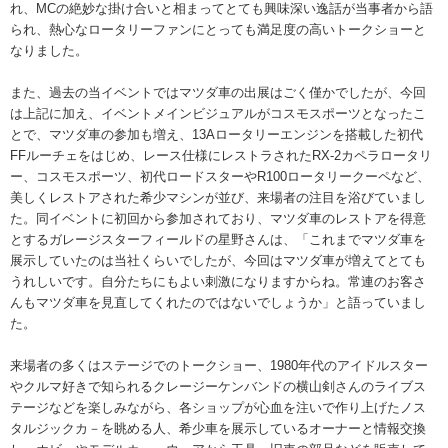
れ、MCの絶妙な掛け合いと相まってとても興味深い逸話が当事者から語
られ、熱心なロータリーファンにとっても満足度の高いトークショーと
なりました。
また、過去の当イベントではマツダ車の出展はごく僅かでしたが、今回
は上記に加え、イベントメインビジュアルがコスモスポーツとなったこ
とで、マツダ車の参加も増え、13Aロータリーエンジンを搭載した初代
FFルーチェをはじめ、レース仕様にレストラされたRX-2カペラロータリ
ー、コスモスポーツ、初代ロードスターやR100ロータリークーペなど、
美しくレストアされた希少マシンが並び、来場者の注目を浴びていまし
た。同イベントに初回から参加されており、マツダ車のレストアを得意
とするガレージスターフィールドの星野さんは、「これまでマツダ車を
展示していたのは当社くらいでしたが、今回はマツダ車が増えてとても
うれしいです。自分たちにもよい刺激になりますからね。常連のお客さ
んもマツダ車を見直してくれたのではないでしょうか」と語っていまし
た。
来場者の多くはステージでのトークショー、1980年代のアイドルスター
やクルマ好きで知られるクレージーケンバンドの横山剣さんのライブス
テージなどを楽しみながら、各ショップが心血を注いで作り上げたノス
タルジックカ－を眺める人、希少車を展示しているオーナーと情報交換