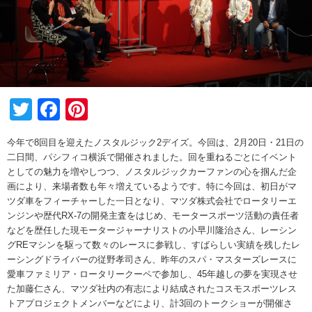
Twitter
Facebook
Pinterest
今年で8回目を迎えたノスタルジック2デイズ。今回は、2月20日・21日の
二日間、パシフィコ横浜で開催されました。回を重ねるごとにイベント
としての魅力を増やしつつ、ノスタルジックカーファンの心を掴んだ企
画により、来場者数も年々増えているようです。特に今回は、初日がマ
ツダ車をフィーチャーした一日となり、マツダ株式会社でロータリーエ
ンジンや歴代RX-7の開発主査をはじめ、モータースポーツ活動の責任者
などを歴任した現モータージャーナリストの小早川隆治さん、レーシン
グREマシンを駆って数々のレースに参戦し、すばらしい実績を残したレ
ーシングドライバーの従野孝司さん、昨年のスパ・マスターズレースに
愛車ファミリア・ロータリークーペで参加し、45年越しの夢を実現させ
た加藤仁さん、マツダ社内の有志により結成されたコスモスポーツレス
トアプロジェクトメンバーなどにより、計3回のトークショーが開催さ