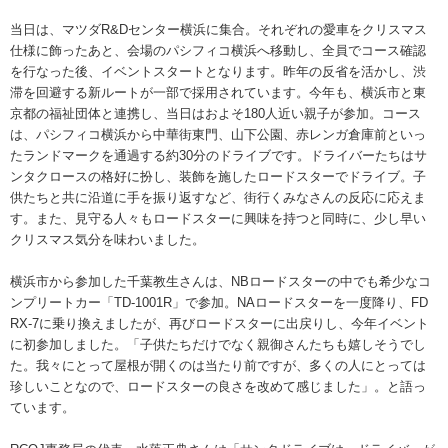
当日は、マツダR&Dセンター横浜に集合。それぞれの愛車をクリスマス
仕様に飾ったあと、会場のパシフィコ横浜へ移動し、全員でコース確認
を行なった後、イベントスタートとなります。昨年の反省を活かし、渋
滞を回避する新ルートが一部で採用されています。今年も、横浜市と東
京都の福祉団体と連携し、当日はおよそ180人近い親子が参加。コース
は、パシフィコ横浜から中華街東門、山下公園、赤レンガ倉庫前といっ
たランドマークを通過する約30分のドライブです。ドライバーたちはサ
ンタクロースの格好に扮し、装飾を施したロードスターでドライブ。子
供たちと共に沿道に手を振り返すなど、街行くみなさんの反応に応えま
す。また、見守る人々もロードスターに興味を持つと同時に、少し早い
クリスマス気分を味わいました。
横浜市から参加した千葉教生さんは、NBロードスターの中でも希少なコ
ンプリートカー「TD-1001R」で参加。NAロードスターを一度降り、FD
RX-7に乗り換えましたが、再びロードスターに出戻りし、今年イベント
に初参加しました。「子供たちだけでなく親御さんたちも嬉しそうでし
た。我々にとって屋根が開くのは当たり前ですが、多くの人にとっては
珍しいことなので、ロードスターの良さを改めて感じました」。と語っ
ています。