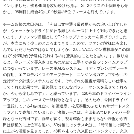
インしました。残る48周を攻め続けた堤は、ST-2クラスの上位陣をも脅
かし、95周目に総合4位に0.9秒差の5位でレースを終えています。
チーム監督の木田努は、「今日は文字通り最後尾からの追い上げでした
が、ウェットからドライに変わる難しいレースに上手く対応できたと思
います。チャレンジ目標としてGr.2トップチェッカーを掲げていました
が、本当にもう少しのところまできましたので、ファンの皆様にも楽し
んでいただけたのではないでしょうか。2.0L NAエンジン搭載車がこの岡
山で1分39秒台(予選)を記録するのは驚異的なことだと思います。振り返
ると、今シーズン導入させたものが全て上手くかみ合ってタイムアップ
につながっています。レース用ABSシステム、リア・ブレンボブレーキ
の採用、エアロデバイスのアップデート、エンジン出力アップや今回の
走行データ計測システムなどです。それぞれの担当が素晴らしい仕事を
してくれた結果です。最終戦ではどんなパフォーマンスを見せてくれる
か、今から楽しみです」、と語っています。 120号車のドライバーライン
アップは、このレースで一旦解散となります。そのため、今回ドライバ
ー登録している4名のほか、加藤達彦、松原泰世のふたりもサポートスタ
ッフとして参加していました。決勝レースは、今回初めてBドライバー登
録となった吉田です。雨量が多く、視界確保もままならない序盤から吉
田は積極的に上位車を追い、30分後にはクラス4位に、1時間後には同2位
に上がる活躍を見せました。48周を走って久米田にバトンタッチ。久米