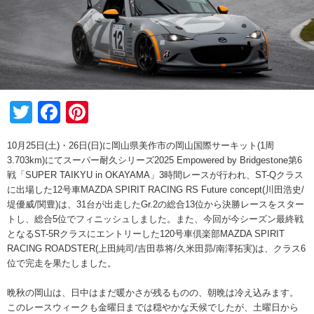
Twitter
Facebook
Pinterest
10月25日(土)・26日(日)に岡山県美作市の岡山国際サーキット(1周
3.703km)にてスーパー耐久シリーズ2025 Empowered by Bridgestone第6
戦「SUPER TAIKYU in OKAYAMA」3時間レースが行われ、ST-Qクラス
に出場した12号車MAZDA SPIRIT RACING RS Future concept(川田浩史/
堤優威/関豊)は、31台が出走したGr.2の総合13位から決勝レースをスター
トし、総合5位でフィニッシュしました。また、今回が今シーズン最終戦
となるST-5Rクラスにエントリーした120号車倶楽部MAZDA SPIRIT
RACING ROADSTER(上田純司/吉田恭将/久米田昴/南澤拓実)は、クラス6
位で完走を果たしました。
晩秋の岡山は、日中はまだ暖かさが残るものの、朝晩は冷え込みます。
このレースウィークも金曜日までは穏やかな天候でしたが、土曜日から