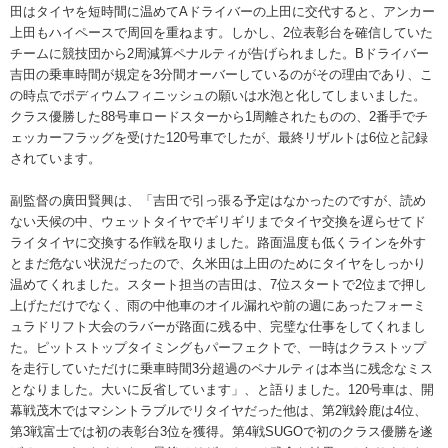
田はタイヤを短時間に温めてAドライバーの上田に交代すると、アンカー
上田もハイペースで周回を重ねます。しかし、2位表彰台を確信していた
チームに競技団から2周減算ペナルティが告げられました。Bドライバー
吉田の乗車時間が規定を3分間オーバーしているのがその理由であり、こ
の時点でポディウムフィニッシュの願いは水泡と化してしまいました。
クラス優勝した88号車ロードスターから1周離されたものの、2番手でチ
ェッカーフラッグを受けた120号車でしたが、最終リザルトは6位と記録
されています。
副監督の廣田賢興は、「吉田で引っ張る予定はなかったのですが、読め
ない天候の中、ウェットタイヤでギリギリまでタイヤ交換を遅らせてド
ライタイヤに交換する作戦を取りました。路面温度も低くラインを外す
とまだ危ない状況だったので、久米田は上田のためにタイヤをしっかり
温めてくれました。スタート担当の吉田は、7位スタートで2位まで押し
上げただけでなく、雨の中他車のオイル漏れや前の週にあったフォーミ
ュラドリフト大会のラバーが路面に残る中、完璧な仕事をしてくれまし
た。ピットストップタイミングもパーフェクトで、一時はクラストップ
を走行していただけに乗車時間3分超過のペナルティは本当に残念なミス
となりました。大いに反省しています」、と語りました。120号車は、開
幕戦茂木ではマシントラブルでリタイヤだった他は、第2戦鈴鹿は4位、
第3戦富士では初の表彰台3位を獲得。第4戦SUGOで初のクラス優勝を遂