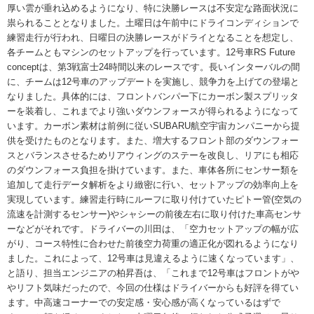
厚い雲が垂れ込めるようになり、特に決勝レースは不安定な路面状況に
祟られることとなりました。土曜日は午前中にドライコンディションで
練習走行が行われ、日曜日の決勝レースがドライとなることを想定し、
各チームともマシンのセットアップを行っています。12号車RS Future
conceptは、第3戦富士24時間以来のレースです。長いインターバルの間
に、チームは12号車のアップデートを実施し、競争力を上げての登場と
なりました。具体的には、フロントバンパー下にカーボン製スプリッタ
ーを装着し、これまでより強いダウンフォースが得られるようになって
います。カーボン素材は前例に従いSUBARU航空宇宙カンパニーから提
供を受けたものとなります。また、増大するフロント部のダウンフォー
スとバランスさせるためリアウィングのステーを改良し、リアにも相応
のダウンフォース負担を掛けています。また、車体各所にセンサー類を
追加して走行データ解析をより緻密に行い、セットアップの効率向上を
実現しています。練習走行時にルーフに取り付けていたピトー管(空気の
流速を計測するセンサー)やシャシーの前後左右に取り付けた車高センサ
ーなどがそれです。ドライバーの川田は、「空力セットアップの幅が広
がり、コース特性に合わせた前後空力荷重の適正化が図れるようになり
ました。これによって、12号車は見違えるように速くなっています」、
と語り、担当エンジニアの柏昇吾は、「これまで12号車はフロントがや
やリフト気味だったので、今回の仕様はドライバーからも好評を得てい
ます。中高速コーナーでの安定感・安心感が高くなっているはずで