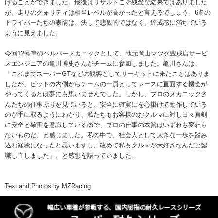
げることができました。最後はリザルトこそ残念な結果ではありました
が、走りのクォリティは相当レベルが高かったと言えるでしょう。6名の
ドライバーたちの表情は、決して悲観的ではなく、達成感に満ちている
ように見えました。
今回12号車のヘルパーメカニックとして、地元岡山マツダ豊成店サービ
スエンジニアの亀川博史さんがチームに参加しました。亀川さんは、
「これまでスーパーGTなどの観客としてサーキットに来たことはありま
したが、ピットの内側からチームの一員としてレースに直面する機会が
やってくるとは夢にも思いませんでした。しかし、プロのメカニックさ
んたちの仕事ぶりを見ていると、安全に確実にを心掛けて動作している
のが手に取るようにわかり、私たちもお客様のおクルマに対し日々真剣
に安全と確実を意識しているので、プロの仕事の本質はいずれも変わら
ないものだ、と感じました。私の中で、社会人として大きな一歩を踏み
込む経験になったと思いますし、改めて私もクルマが大好きなんだと認
識し直しました」、と感想を語っていました。
Text and Photos by MZRacing