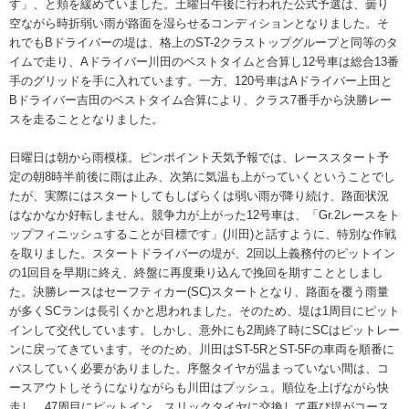
す」、と頬を緩めていました。土曜日午後に行われた公式予選は、曇り
空ながら時折弱い雨が路面を湿らせるコンディションとなりました。そ
れでもBドライバーの堤は、格上のST-2クラストップグループと同等のタ
イムで走り、Aドライバー川田のベストタイムと合算し12号車は総合13番
手のグリッドを手に入れています。一方、120号車はAドライバー上田と
Bドライバー吉田のベストタイム合算により、クラス7番手から決勝レー
スを走ることとなりました。
日曜日は朝から雨模様。ピンポイント天気予報では、レーススタート予
定の朝8時半前後に雨は止み、次第に気温も上がっていくということでし
たが、実際にはスタートしてもしばらくは弱い雨が降り続け、路面状況
はなかなか好転しません。競争力が上がった12号車は、「Gr.2レースをト
ップフィニッシュすることが目標です」(川田)と話すように、特別な作戦
を取りました。スタートドライバーの堤が、2回以上義務付のピットイン
の1回目を早期に終え、終盤に再度乗り込んで挽回を期すこととしまし
た。決勝レースはセーフティカー(SC)スタートとなり、路面を覆う雨量
が多くSCランは長引くかと思われました。そのため、堤は1周目にピット
インして交代しています。しかし、意外にも2周終了時にSCはピットレー
ンに戻ってきています。そのため、川田はST-5RとST-5Fの車両を順番に
パスしていく必要がありました。序盤タイヤが温まっていない間は、コ
ースアウトしそうになりながらも川田はプッシュ。順位を上げながら快
走し、47周目にピットイン。スリックタイヤに交換して再び堤がコース