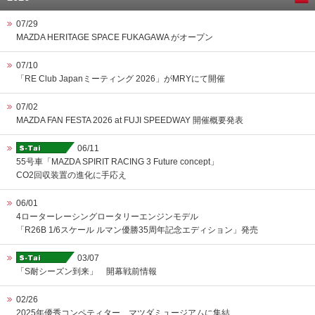
07/29
MAZDA HERITAGE SPACE FUKAGAWA がオープン
07/10
「RE Club Japanミーティング 2026」がMRYにて開催
07/02
MAZDA FAN FESTA 2026 at FUJI SPEEDWAY 開催概要発表
06/11
55号車「MAZDA SPIRIT RACING 3 Future concept」
CO2回収装置の進化に手応え
06/01
4ローターレーシングロータリーエンジンモデル
「R26B 1/6スケール ルマン優勝35周年記念エディション」発売
03/07
「S耐シーズン到来」 開幕戦前情報
02/26
2025年優秀コンペティター、マツダミュージアムに集結