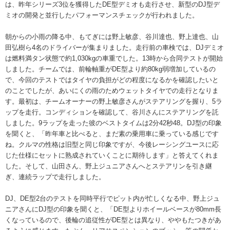
は、昨年シリーズ3位を獲得したDE型デミオも走行させ、新型のDJ型デ
ミオの開発と並行したパフォーマンスチェックが行われました。
朝からの小雨の降る中、もてぎには野上敏彦、谷川達也、野上達也、山
田弘樹ら4名のドライバーが集まりました。走行前の車検では、DJデミオ
は燃料満タン状態で約1,030kgの車重でした。13時から合同テストが開始
しました。チームでは、前輪軸重がDE型より約80kg弱増加しているの
で、今回のテストではタイヤの負担がどの程度になるかを確認したいと
のことでしたが、あいにくの雨のためウェットタイヤでの走行となりま
す。最初は、チームオーナーの野上敏彦さんがステアリングを握り、5ラ
ップを走行。コンディションを確認して、谷川さんにステアリングを託
しました。9ラップを走った彼のベストタイムは2分42秒48。DJ型の印象
を聞くと、「昨年車と比べると、まだ素の乗用車に乗っている感じです
ね。クルマの性格は旧型と同じ印象ですが、今後レーシングユースに応
じた仕様にセットに熟成されていくことに期待します」と答えてくれま
した。そして、山田さん、野上ジュニアさんへとステアリンを引き継
ぎ、連続ラップで走行しました。
DJ、DE型2台のテストを同時平行でピット内が忙しくなる中、野上ジュ
ニアさんにDJ型の印象を聞くと、「DE型よりホイールベースが80mm長
くなっているので、後輪の追従性がDE型とは異なり、ややもたつきがあ