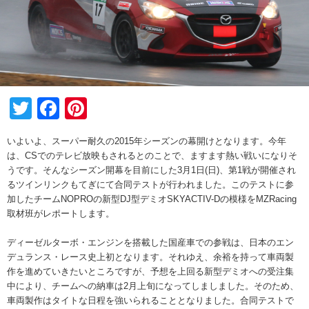
Twitter
Facebook
Pinterest
いよいよ、スーパー耐久の2015年シーズンの幕開けとなります。今年
は、CSでのテレビ放映もされるとのことで、ますます熱い戦いになりそ
うです。そんなシーズン開幕を目前にした3月1日(日)、第1戦が開催され
るツインリンクもてぎにて合同テストが行われました。このテストに参
加したチームNOPROの新型DJ型デミオSKYACTIV-Dの模様をMZRacing
取材班がレポートします。
ディーゼルターボ・エンジンを搭載した国産車での参戦は、日本のエン
デュランス・レース史上初となります。それゆえ、余裕を持って車両製
作を進めていきたいところですが、予想を上回る新型デミオへの受注集
中により、チームへの納車は2月上旬になってしましました。そのため、
車両製作はタイトな日程を強いられることとなりました。合同テストで