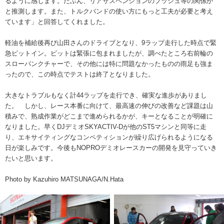
るように感じます。たぶん、リアサスペンションのブッシュ等の関係か
と推測します。また、トルクバンドの使い方にもっと工夫が必要と考え
ています」と回答してくれました。
軽油を補給後再び山田さんのドライブとなり、9ラップ走行した時点で緊
急ピットイン。ピットは緊張に包まれましたが、調べたところ右前輪の
スローパンクチャーで、その他には特に問題なかったものの雨足も強ま
ったので、この時点でテストは終了となりました。
大きなトラブルもなく計44ラップを走行でき、確実な進歩がありまし
た。 しかし、レース本番に向けて、最高速の伸びの改善など課題は山
積みで、熟成作業がどこまで進められるかが、キーとなることが明確に
なりました。早くDJデミオSKYACTIV-Dが他のST5マシンと同等に走
り、エキサイティングなコンペティションが繰り広げられるようになる
日が楽しみです。今後もNOPROデミオレースカーの開発を見守っていき
たいと思います。
Photo by Kazuhiro MATSUNAGA/N.Hata