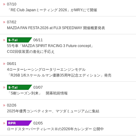
07/10
「RE Club Japanミーティング 2026」がMRYにて開催
07/02
MAZDA FAN FESTA 2026 at FUJI SPEEDWAY 開催概要発表
06/11
55号車「MAZDA SPIRIT RACING 3 Future concept」
CO2回収装置の進化に手応え
06/01
4ローターレーシングロータリーエンジンモデル
「R26B 1/6スケール ルマン優勝35周年記念エディション」発売
03/07
「S耐シーズン到来」 開幕戦前情報
02/26
2025年優秀コンペティター、マツダミュージアムに集結
02/05
ロードスターパーティレースⅢの2026年カレンダー 公開中