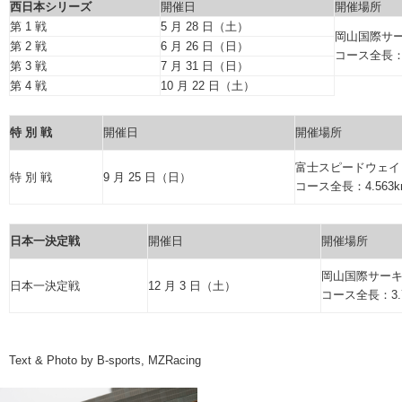
西日本シリーズ
開催日
開催場所
第 1 戦
5 月 28 日（土）
岡山国際サ
第 2 戦
6 月 26 日（日）
コース全長：3
第 3 戦
7 月 31 日（日）
第 4 戦
10 月 22 日（土）
特 別 戦
開催日
開催場所
富士スピードウェイ
特 別 戦
9 月 25 日（日）
コース全長：4.563k
日本一決定戦
開催日
開催場所
岡山国際サー
日本一決定戦
12 月 3 日（土）
コース全長：3.7
Text & Photo by B-sports, MZRacing