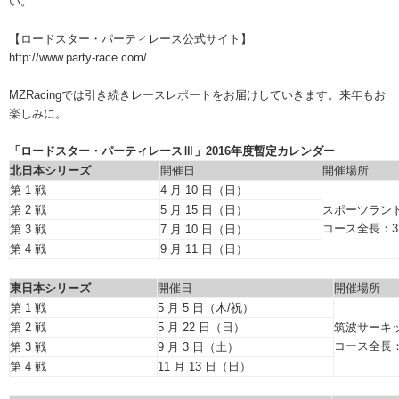
い。
【ロードスター・パーティレース公式サイト】
http://www.party-race.com/
MZRacingでは引き続きレースレポートをお届けしていきます。来年もお
楽しみに。
「ロードスター・パーティレースⅢ」2016年度暫定カレンダー
北日本シリーズ
開催日
開催場所
第 1 戦
4 月 10 日（日）
第 2 戦
5 月 15 日（日）
スポーツランド
コース全長：3.
第 3 戦
7 月 10 日（日）
第 4 戦
9 月 11 日（日）
東日本シリーズ
開催日
開催場所
第 1 戦
5 月 5 日（木/祝）
第 2 戦
5 月 22 日（日）
筑波サーキ
コース全長：2
第 3 戦
9 月 3 日（土）
第 4 戦
11 月 13 日（日）