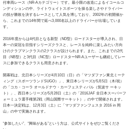
付車両レース（NR-Aカテゴリー）です。最小限の改造によるイコールコ
ンディションの中、ライトウェイトスポーツを操る楽しさやドライバー
の技が勝敗を決するレースとして人気を博しており、2002年の初開催か
ら、これまでの14年間で延べ3,000名以上のドライバーが出場していま
す。
2016年度からは4代目となる新型（ND型）ロードスターが導入され、日
本一の栄冠を目指すシリーズクラスと、レースを純粋に楽しみたい方向
けのクラブマンクラスの2クラスが設けられます。また、これまでの2代
目（NB型）と3代目（NC型）ロードスターNR-Aユーザーも継続してレー
スに参加できるクラスも用意されます。
開幕戦は、北日本シリーズが4月10日（日）の「マツダファン東北ミーテ
ィング（スポーツランドSUGO）」、東日本シリーズが5月5日（木/祝）
の「コカ・コーラ オールドナウ・カーフェスティバル（筑波サ ーキッ
ト）」、西日本シリーズが5月28日（土）の「2016JAF 全日本スーパーフ
ォーミュラ選手権第2戦（岡山国際サーキット）」の中で開催されます。
日本一決定戦は、12月3日（土）に「マツダファンフェスタ 2016 in 岡
山」の中で実施されます。
“参加したい”、“興味がある”という方は、公式サイトをぜひご覧くださ