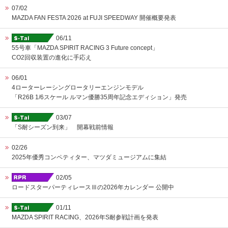
07/02
MAZDA FAN FESTA 2026 at FUJI SPEEDWAY 開催概要発表
06/11
55号車「MAZDA SPIRIT RACING 3 Future concept」
CO2回収装置の進化に手応え
06/01
4ローターレーシングロータリーエンジンモデル
「R26B 1/6スケール ルマン優勝35周年記念エディション」発売
03/07
「S耐シーズン到来」 開幕戦前情報
02/26
2025年優秀コンペティター、マツダミュージアムに集結
02/05
ロードスターパーティレースⅢの2026年カレンダー 公開中
01/11
MAZDA SPIRIT RACING、2026年S耐参戦計画を発表