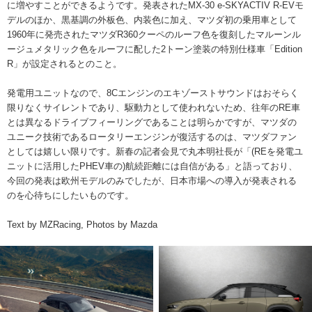
に増やすことができるようです。発表されたMX-30 e-SKYACTIV R-EVモ
デルのほか、黒基調の外板色、内装色に加え、マツダ初の乗用車として
1960年に発売されたマツダR360クーペのルーフ色を復刻したマルーンル
ージュメタリック色をルーフに配した2トーン塗装の特別仕様車「Edition
R」が設定されるとのこと。
発電用ユニットなので、8Cエンジンのエキゾーストサウンドはおそらく
限りなくサイレントであり、駆動力として使われないため、往年のRE車
とは異なるドライブフィーリングであることは明らかですが、マツダの
ユニーク技術であるロータリーエンジンが復活するのは、マツダファン
としては嬉しい限りです。新春の記者会見で丸本明社長が「(REを発電ユ
ニットに活用したPHEV車の)航続距離には自信がある」と語っており、
今回の発表は欧州モデルのみでしたが、日本市場への導入が発表される
のを心待ちにしたいものです。
Text by MZRacing, Photos by Mazda