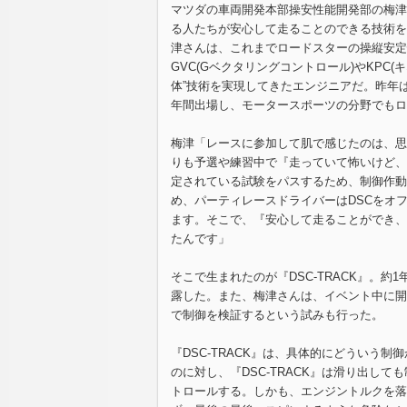
マツダの車両開発本部操安性能開発部の梅津
る人たちが安心して走ることのできる技術を作
津さんは、これまでロードスターの操縦安定
GVC(Gベクタリングコントロール)やKPC
体”技術を実現してきたエンジニアだ。昨年
年間出場し、モータースポーツの分野でもロ
梅津「レースに参加して肌で感じたのは、思
りも予選や練習中で『走っていて怖いけど、
定されている試験をパスするため、制御作動
め、パーティレースドライバーはDSCをオ
ます。そこで、『安心して走ることができ、
たんです」
そこで生まれたのが『DSC-TRACK』。約1
露した。また、梅津さんは、イベント中に開催
で制御を検証するという試みも行った。
『DSC-TRACK』は、具体的にどういう
のに対し、『DSC-TRACK』は滑り出し
トロールする。しかも、エンジントルクを落