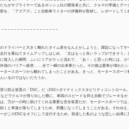
たちがサプライヤーであるボッシュ社の開発者と共に、クルマの準備とデー
密を、「アズアズ」こと自動車ライターの伊藤梓が取材し、レポートしてく
– – – – – – – – – – – – – – – – – –
のドライバーと大きく離れたタイム差をなんとかしようと、躍起になってサ
走行を重ねてタイムアップしはじめ、「次はもっと良いラップができそう」
に侵入した瞬間、ふいにリアがスッと流れて、「あ！」と思った時には、カ
外側のバリアへ衝突…….全て一瞬の出来事だった。その後は愛車が壊れたシ
ータースポーツから離れてしまったことがある。きっと、モータースポーツ
んいるのではないだろうか。
滑り防止装置の「DSC」だ（DSC=ダイナミックスタビリティコントロール
悪路などでクルマが滑り出した際に、車両のスピードを抑え自動でブレーキをか
は、万が一の時に助けてくれる重要な安全装置だが、モータースポーツでは
効くと車速が落ちてしまうため、邪魔になってしまうことがある。それゆえ
ーがこのDSCをオフにして走行するため、前述した私のような悲しい結果に