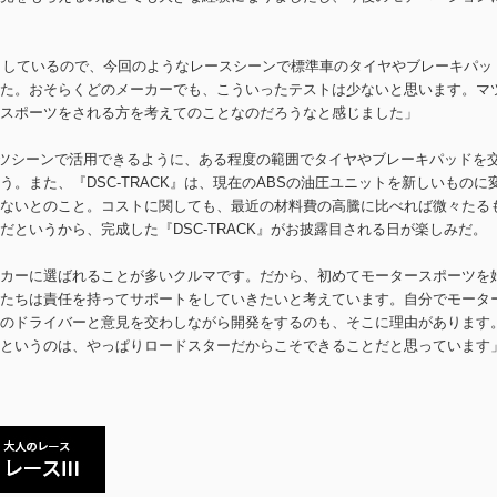
ストしているので、今回のようなレースシーンで標準車のタイヤやブレーキパッ
た。おそらくどのメーカーでも、こういったテストは少ないと思います。マ
スポーツをされる方を考えてのことなのだろうなと感じました」
ポーツシーンで活用できるように、ある程度の範囲でタイヤやブレーキパッドを
。また、『DSC-TRACK』は、現在のABSの油圧ユニットを新しいものに
ないとのこと。コストに関しても、最近の材料費の高騰に比べれば微々たる
というから、完成した『DSC-TRACK』がお披露目される日が楽しみだ。
カーに選ばれることが多いクルマです。だから、初めてモータースポーツを
たちは責任を持ってサポートをしていきたいと考えています。自分でモータ
のドライバーと意見を交わしながら開発をするのも、そこに理由があります
というのは、やっぱりロードスターだからこそできることだと思っています