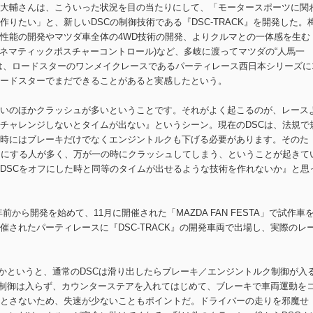
大輔さんは、こういった状況を目の当たりにして、「モータースポーツに関
りたい」と、新しいDSCの制御技術である『DSC-TRACK』を開発した。
性能の開発やマツダ車全体の4WD技術の開発、よりクルマとの一体感を生む
(キネマティックポスチャーコントロール)など、多岐に渡ってマツダの“人馬一
は、ロードスターのワンメイクレースであるパーティレース西日本シリーズに
ードスターでまだできることがあると実感したという。
いのほかクラッシュが多いということです。それがよく起こるのが、レース
チャレンジしないとタイムが出ない』というシーン。現在のDSCは、法規で
時にはブレーキだけでなくエンジントルクも下げる必要があります。そのた
フにする人が多く、万が一の時にクラッシュしてしまう、ということが起きて
DSCをオフにした時と同等のタイムが出せるような技術を作れないか』と思
年前から開発を始めて、11月に開催された「MAZDA FAN FESTA」で試作車
されたパーティレースに『DSC-TRACK』の開発車両で出場し、実際のレ
制御かというと、通常のDSCは滑り出したらブレーキ／エンジントルク制御が入
ても制御は入らず、カウンターステアを入れてはじめて、ブレーキで車両運動を
とさないため、失速が少ないこともポイントだ。ドライバーの走りを邪魔せ