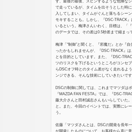
ず、最後の最後、スピンするような危険なシ
で走っているが、タイムを出そうとした時に
入してしまい、タイムがぐんと落ちるシーン
モキすることも。しかし、『DSC-TRAC
いるという。梅津さんいわく、目標は、「『D
のデータでは、その差は0.5秒差まで縮まっ
梅津「“制御”と聞くと、『邪魔だ』とか『
ったかもしれませんが、『DSC-TRACK
とを目的としています。また、『DSC-TR
ツのリスクを下げるというところがコンセプ
らDSCオフ時とのタイム差がなく走れるよ
ンジできる、そんな技術にしていきたいです
DSCの制御に関しては、これまでマツダはボ
『MAZDA FAN FESTA』では、『DS
藤大介さんと田村誠志さんもいらしていた。
と。また、今回のイベントでは、実際にレー
う。
佐藤「マツダさんとは、DSCの開発を長年
が開発したものについて、お客様から直に意