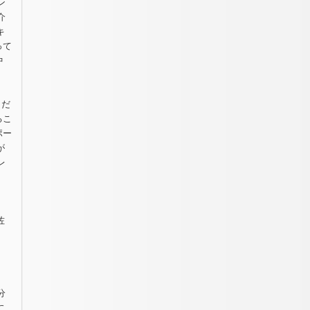
ン
介
キ
って
中
うだ
るこ
ポー
が
レ
。
佐
分
に