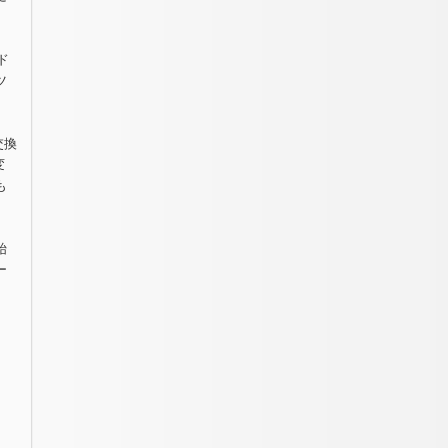
ド
ツ
交換
変
も
始
ー
。
」