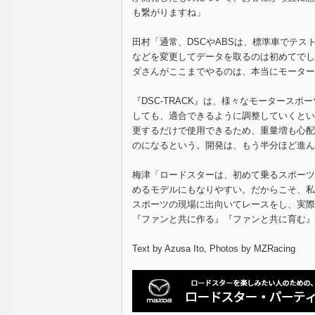
も繋がりますね」
田村「通常、DSCやABSは、標準車でテ
などを変更してデータを取るのは初めてでし
ダさんがここまでやるのは、本当にモーター
『DSC-TRACK』は、様々なモータース
しても、適合できるように調整していくという
更するだけで使用できるため、重量増も心配
のになるという。開発は、もう半分ほど進んだ
梅津「ロードスターは、初めて乗るスポーツ
めるモデルにもなりやすい。だからこそ、私
スポーツの現場に出向いてレースをし、実際
『ファンと共に作る』『ファンと共に育む』
Text by Azusa Ito, Photos by MZRacing