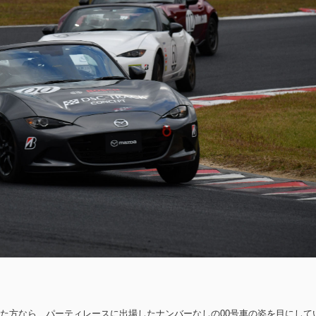
岡山に来場された方なら、パーティレースに出場したナンバーなしの00号車の姿を目にして