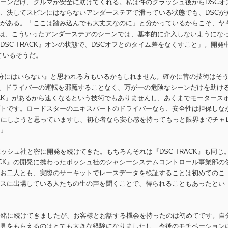
ーンだけ、クルマが安全に助けてくれる。私は件のクラッシュ後からDSCオ
、決してスピンにはならないアンダーステアで滑っている状態でも、DSCが
がある。「ここは踏み込んでも大丈夫なのに」と分かっているからこそ、ヤ
K』は、こういったアンダーステアのシーンでは、基本的に介入しないようにな
SC-TRACK』オンの状態で、DSCオフとのタイム差をなくすこと」。開発
ているそうだ。
自分にはいらない』と思われる方もいるかもしれません。確かに昔の技術はそ
』は、ドライバーの運転を邪魔することなく、万が一の危険なシーンだけを助け
ACK』があるから速くなるという技術でもありませんし、あくまでモータース
トです。ロードスターのエキスパートのドライバーなら、安全性は担保しな
うにしようと思っていますし、初心者なら安心感を持ってもっと限界までチャ
」
ッシュ社と密に開発を続けてきた。もちろんそれは『DSC-TRACK』も同じ
C-TRACK』の開発に携わったボッシュ社のシャシーシステムコントロール事業部の
お二人とも、実際のサーキットでレースデータを検証することは初めてのこ
スに出場している人たちの生の声を聞くことで、得られることもあったとい
一緒に続けてきましたが、お客様とお話する機会を持ったのは初めてです。自
見をもらえるのはとても大きな経験になりましたし、今後のモチベーション