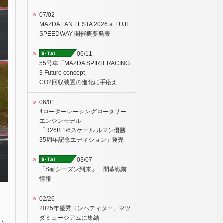
07/02
MAZDA FAN FESTA 2026 at FUJI
SPEEDWAY 開催概要発表
06/11
55号車「MAZDA SPIRIT RACING
3 Future concept」
CO2回収装置の進化に手応え
06/01
4ローターレーシングロータリー
エンジンモデル
「R26B 1/6スケール ルマン優勝
35周年記念エディション」発売
03/07
「S耐シーズン到来」 開幕戦前
情報
02/26
2025年優秀コンペティター、マツ
ダミュージアムに集結
い