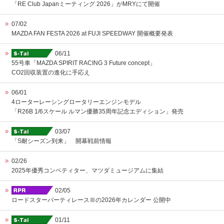
「RE Club Japanミーティング 2026」がMRYにて開催
07/02
MAZDA FAN FESTA 2026 at FUJI SPEEDWAY 開催概要発表
06/11
55号車「MAZDA SPIRIT RACING 3 Future concept」
CO2回収装置の進化に手応え
06/01
4ローターレーシングロータリーエンジンモデル
「R26B 1/6スケール ルマン優勝35周年記念エディション」発売
03/07
「S耐シーズン到来」 開幕戦前情報
02/26
2025年優秀コンペティター、マツダミュージアムに集結
02/05
ロードスターパーティレースⅢの2026年カレンダー 公開中
01/11