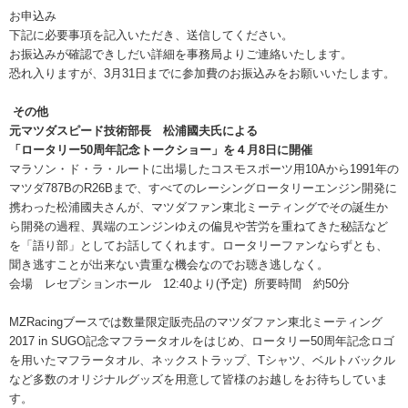
お申込み
下記に必要事項を記入いただき、送信してください。
お振込みが確認できしだい詳細を事務局よりご連絡いたします。
恐れ入りますが、3月31日までに参加費のお振込みをお願いいたします。
その他
元マツダスピード技術部長 松浦國夫氏による
「ロータリー50周年記念トークショー」を４月8日に開催
マラソン・ド・ラ・ルートに出場したコスモスポーツ用10Aから1991年の
マツダ787BのR26Bまで、すべてのレーシングロータリーエンジン開発に
携わった松浦國夫さんが、マツダファン東北ミーティングでその誕生か
ら開発の過程、異端のエンジンゆえの偏見や苦労を重ねてきた秘話など
を「語り部」としてお話してくれます。ロータリーファンならずとも、
聞き逃すことが出来ない貴重な機会なのでお聴き逃しなく。
会場 レセプションホール 12:40より(予定) 所要時間 約50分
MZRacingブースでは数量限定販売品のマツダファン東北ミーティング
2017 in SUGO記念マフラータオルをはじめ、ロータリー50周年記念ロゴ
を用いたマフラータオル、ネックストラップ、Tシャツ、ベルトバックル
など多数のオリジナルグッズを用意して皆様のお越しをお待ちしていま
す。