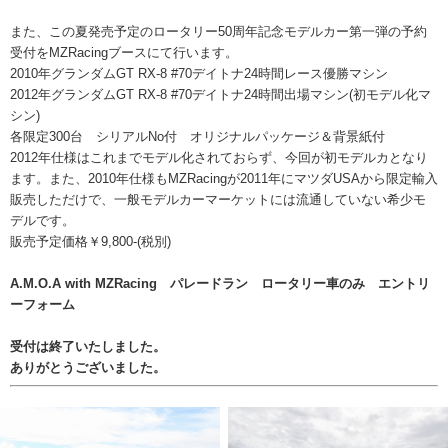
また、この夏発売予定のロータリー50周年記念モデルカー第一弾の予約
受付をMZRacingブースにて行います。
2010年グランダムGT RX-8 #70デイトナ24時間レース優勝マシン
2012年グランダムGT RX-8 #70デイトナ24時間出場マシン(初モデル化マ
シン)
各限定300台 シリアルNo付 オリジナルパッケージ＆背景紙付
2012年仕様はこれまでモデル化されておらず、今回が初モデルカとなり
ます。また、2010年仕様もMZRacingが2011年にマツダUSAから限定輸入
販売しただけで、一般モデルカーマーケットには流通していない希少モ
デルです。
販売予定価格￥9,800-(税別)
A.M.O.A with MZRacing パレードラン ロータリー車のみ エントリ
ーフォーム
受付は終了いたしました。
ありがとうございました。