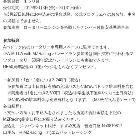
募集台数 １５０台
受付期間 2017年3月3日(金)～3月31日(金)
※3月27日以降にお申込みの場合以降、公式プログラムへのお名前、車名
の掲載はできません。
参加車両 ロータリーエンジンを搭載したナンバー付保安基準適合車
参加特典
Aパドック内のロータリー車専用スペースに駐車できます。
※A.M.O.A with MZRacing パレードラン参加者は同日夕方に行われるマ
ツダロータリー50周年記念パレードランにも参加できます。
RE50周年記念ロゴ缶バッジをもれなくプレゼント。
・参加費：1台・1名につき3,240円（税込）
※参加費には土日両日有効の入場パスと4/8のAパドック駐車料を含む
※同乗者は1名につき2,500円（税込/中学生以下無料/パスは土日有効）
※4/8以外の駐車料金は別途有料となります。（500円/台/入場ゲートで
各自精算）
・支払い方法：お申込みをされましたら所定の合計金額を下記の
MZRacing指定口座にお振り込みください。
振込先 ジャパンネット銀行 すずめ支店 普通口座 No3810617
口座名 ㈱MZRacing カ)エムゼットレーシング