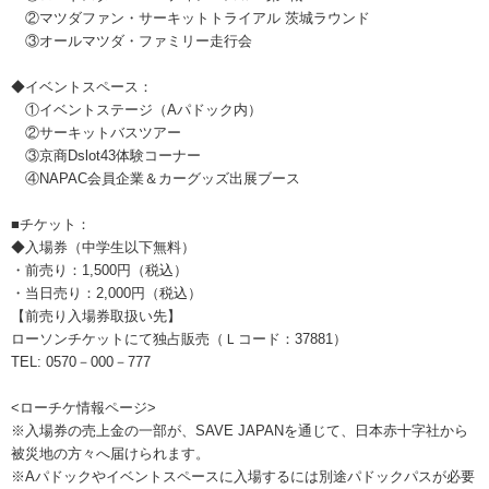
②マツダファン・サーキットトライアル 茨城ラウンド
③オールマツダ・ファミリー走行会
◆イベントスペース：
①イベントステージ（Aパドック内）
②サーキットバスツアー
③京商Dslot43体験コーナー
④NAPAC会員企業＆カーグッズ出展ブース
■チケット：
◆入場券（中学生以下無料）
・前売り：1,500円（税込）
・当日売り：2,000円（税込）
【前売り入場券取扱い先】
ローソンチケットにて独占販売（Ｌコード：37881）
TEL: 0570－000－777
<ローチケ情報ページ>
※入場券の売上金の一部が、SAVE JAPANを通じて、日本赤十字社から
被災地の方々へ届けられます。
※Aパドックやイベントスペースに入場するには別途パドックパスが必要