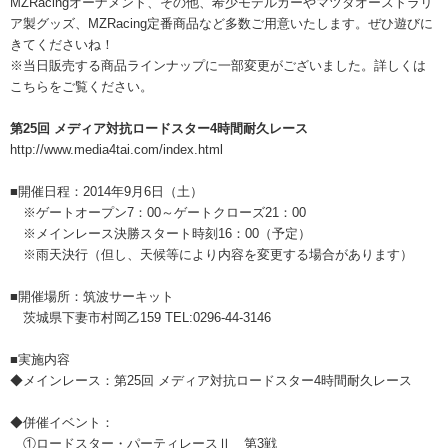
MZRacingオーナメント、その他、希少モデルカーやマツダオーストラリ
ア製グッズ、MZRacing定番商品など多数ご用意いたします。ぜひ遊びに
きてくださいね！
※当日販売する商品ラインナップに一部変更がございました。
詳しくは
こちらをご覧ください。
第25回 メディア対抗ロードスター4時間耐久レース
http://www.media4tai.com/index.html
■開催日程：2014年9月6日（土）
※ゲートオープン7：00～ゲートクローズ21：00
※メインレース決勝スタート時刻16：00（予定）
※雨天決行（但し、天候等により内容を変更する場合があります）
■開催場所：筑波サーキット
茨城県下妻市村岡乙159 TEL:0296-44-3146
■実施内容
◆メインレース：第25回 メディア対抗ロードスター4時間耐久レース
◆併催イベント：
①ロードスター・パーティレースⅡ 第3戦