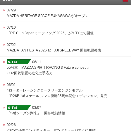
07/29
MAZDA HERITAGE SPACE FUKAGAWA がオープン
07/10
「RE Club Japanミーティング 2026」がMRYにて開催
07/02
MAZDA FAN FESTA 2026 at FUJI SPEEDWAY 開催概要発表
06/11
55号車「MAZDA SPIRIT RACING 3 Future concept」
CO2回収装置の進化に手応え
06/01
4ローターレーシングロータリーエンジンモデル
「R26B 1/6スケール ルマン優勝35周年記念エディション」発売
03/07
「S耐シーズン到来」 開幕戦前情報
02/26
2025年優秀コンペティター、マツダミュージアムに集結